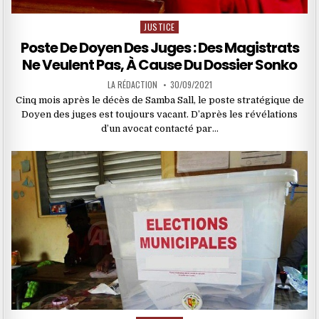
JUSTICE
Posted
in
Poste De Doyen Des Juges : Des Magistrats
Ne Veulent Pas, À Cause Du Dossier Sonko
LA RÉDACTION
30/09/2021
Cinq mois après le décès de Samba Sall, le poste stratégique de
Doyen des juges est toujours vacant. D’après les révélations
d’un avocat contacté par…