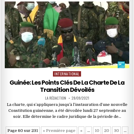
INTERNATIONAL
Posted
in
Guinée: Les Points Clés De La Charte De La
Transition Dévoilés
LA RÉDACTION
28/09/2021
La charte, qui s’appliquera jusqu’à l’instauration d’une nouvelle
Constitution guinéenne, a été dévoilée lundi 27 septembre au
soir. Elle détermine le cadre juridique de la période de…
Page 60 sur 231
« Première page
«
…
10
20
30
…