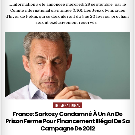
L’information a été annoncée mercredi 29 septembre, par le
Comité international olympique (CIO). Les Jeux olympiques
d’hiver de Pékin, qui se dérouleront du 4 au 20 février prochain,
seront exclusivement réservés…
INTERNATIONAL
Posted
in
France: Sarkozy Condamné À Un An De
Prison Ferme Pour Financement Illégal De Sa
Campagne De 2012