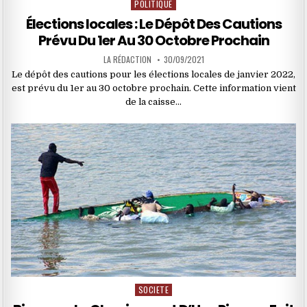
POLITIQUE
Posted
in
Élections locales : Le Dépôt Des Cautions
Prévu Du 1er Au 30 Octobre Prochain
LA RÉDACTION
30/09/2021
Le dépôt des cautions pour les élections locales de janvier 2022,
est prévu du 1er au 30 octobre prochain. Cette information vient
de la caisse…
SOCIETE
Posted
in