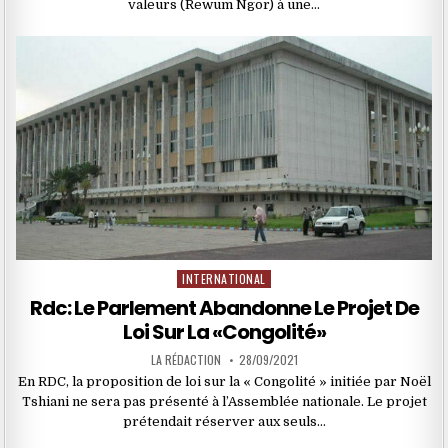
valeurs (Rewum Ngor) à une…
INTERNATIONAL
Posted
in
Rdc: Le Parlement Abandonne Le Projet De
Loi Sur La «Congolité»
LA RÉDACTION
28/09/2021
En RDC, la proposition de loi sur la « Congolité » initiée par Noël
Tshiani ne sera pas présenté à l’Assemblée nationale. Le projet
prétendait réserver aux seuls…