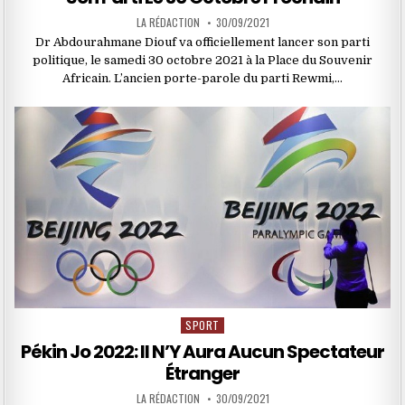
LA RÉDACTION
30/09/2021
Dr Abdourahmane Diouf va officiellement lancer son parti
politique, le samedi 30 octobre 2021 à la Place du Souvenir
Africain. L’ancien porte-parole du parti Rewmi,…
SPORT
Posted
in
Pékin Jo 2022: Il N’Y Aura Aucun Spectateur
Étranger
LA RÉDACTION
30/09/2021