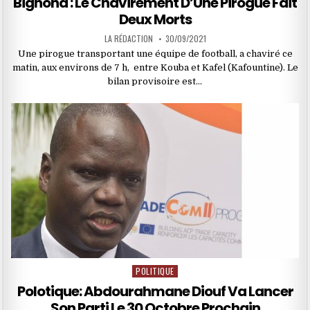
Bignona : Le Chavirement D’Une Pirogue Fait
Deux Morts
LA RÉDACTION
30/09/2021
Une pirogue transportant une équipe de football, a chaviré ce
matin, aux environs de 7 h, entre Kouba et Kafel (Kafountine). Le
bilan provisoire est…
POLITIQUE
Posted
in
Polotique: Abdourahmane Diouf Va Lancer
Son Parti Le 30 Octobre Prochain