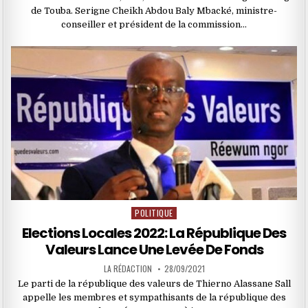
de Touba. Serigne Cheikh Abdou Baly Mbacké, ministre-
conseiller et président de la commission…
POLITIQUE
Posted
in
Elections Locales 2022: La République Des
Valeurs Lance Une Levée De Fonds
LA RÉDACTION
28/09/2021
Le parti de la république des valeurs de Thierno Alassane Sall
appelle les membres et sympathisants de la république des