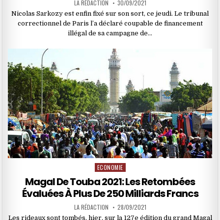
LA RÉDACTION
30/09/2021
Nicolas Sarkozy est enfin fixé sur son sort, ce jeudi. Le tribunal
correctionnel de Paris l’a déclaré coupable de financement
illégal de sa campagne de…
ECONOMIE
Posted
in
Magal De Touba 2021: Les Retombées
Évaluées À Plus De 250 Milliards Francs
LA RÉDACTION
28/09/2021
Les rideaux sont tombés, hier, sur la 127e édition du grand Magal