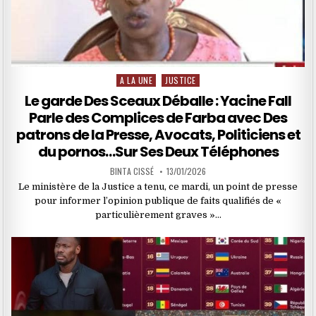
A LA UNE
JUSTICE
Posted
in
Le garde Des Sceaux Déballe : Yacine Fall
Parle des Complices de Farba avec Des
patrons de la Presse, Avocats, Politiciens et
du pornos…Sur Ses Deux Téléphones
BINTA CISSÉ
13/01/2026
Le ministère de la Justice a tenu, ce mardi, un point de presse
pour informer l’opinion publique de faits qualifiés de «
particulièrement graves »…