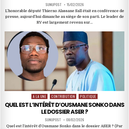
SUNUPOST
15/02/2026
L’honorable député Thierno Alassane Sall était en conférence de
presse, aujourd’hui dimanche au siège de son parti. Le leader de
RV est largement revenu sur…
A LA UNE
CONTRIBUTION
POLITIQUE
Posted
in
QUEL EST L’INTÉRÊT D’OUSMANE SONKO DANS
LE DOSSIER ASER ?
SUNUPOST
08/02/2026
Quel est l’intérêt d’Ousmane Sonko dans le dossier ASER ? (Par