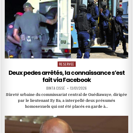
RESERVEE
Posted
in
Deux pedes arrêtés, la connaissance s’est
fait via Facebook
BINTA CISSÉ
13/01/2026
Sûreté urbaine du commissariat central de Guédiawaye, dirigée
par le lieutenant Sy Ba, a interpellé deux présumés
homosexuels qui ont été placés en garde à…