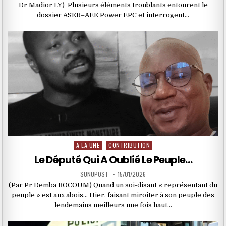
Dr Madior LY) Plusieurs éléments troublants entourent le
dossier ASER–AEE Power EPC et interrogent…
A LA UNE
CONTRIBUTION
Posted
in
Le Député Qui A Oublié Le Peuple…
SUNUPOST
15/01/2026
(Par Pr Demba BOCOUM) Quand un soi-disant « représentant du
peuple » est aux abois… Hier, faisant miroiter à son peuple des
lendemains meilleurs une fois haut…