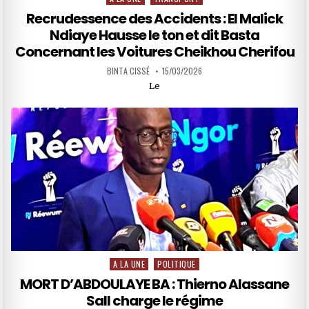
in
Recrudessence des Accidents : El Malick
Ndiaye Hausse le ton et dit Basta
Concernant les Voitures Cheikhou Cherifou
BINTA CISSÉ
15/03/2026
Le
A LA UNE
POLITIQUE
Posted
in
MORT D’ABDOULAYE BA : Thierno Alassane
Sall charge le régime