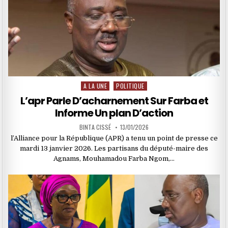
A LA UNE
POLITIQUE
Posted
in
L’apr Parle D’acharnement Sur Farba et
Informe Un plan D’action
BINTA CISSÉ
13/01/2026
l’Alliance pour la République (APR) a tenu un point de presse ce
mardi 13 janvier 2026. Les partisans du député-maire des
Agnams, Mouhamadou Farba Ngom,…