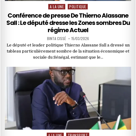
A LA UNE
POLITIQUE
Posted
in
Conférence de presse De Thierno Alassane
Sall : Le député dresse les Zones sombres Du
régime Actuel
BINTA CISSÉ
15/03/2026
Le député et leader politique Thierno Alassane Sall a dressé un
tableau particulièrement sombre de la situation économique et
sociale du Sénégal, estimant que le…
A LA UNE
TRANSPORT
Posted