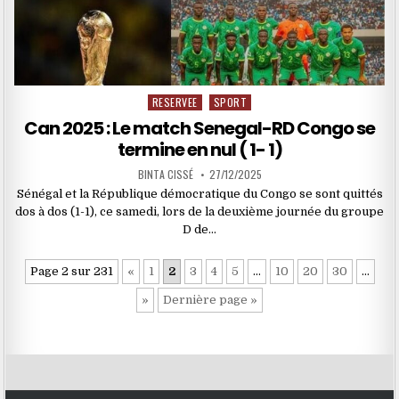
RESERVEE
SPORT
Posted
in
Can 2025 : Le match Senegal-RD Congo se
termine en nul ( 1- 1)
BINTA CISSÉ
27/12/2025
Sénégal et la République démocratique du Congo se sont quittés
dos à dos (1-1), ce samedi, lors de la deuxième journée du groupe
D de…
Page 2 sur 231
«
1
2
3
4
5
…
10
20
30
…
»
Dernière page »