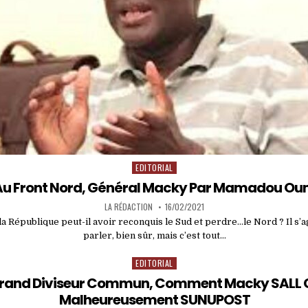
EDITORIAL
Posted
in
 Au Front Nord, Général Macky Par Mamadou O
LA RÉDACTION
16/02/2021
la République peut-il avoir reconquis le Sud et perdre…le Nord ? Il s’a
parler, bien sûr, mais c’est tout…
EDITORIAL
Posted
in
 Grand Diviseur Commun, Comment Macky SALL 
Malheureusement SUNUPOST