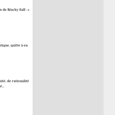
 de Macky Sall : «
tique, quitte à en
té, de rationalité
mé…