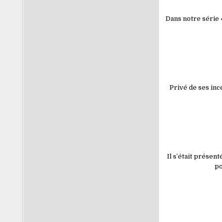
Dans notre série 
Privé de ses inc
Il s’était présen
po