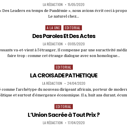
LA RÉDACTION
15/05/2020
« Des Leaders en temps de Pandémie », nous avions écrit ceci à propos
Le naturel chez…
A LA UNE
EDITORIAL
Posted
in
Des Paroles Et Des Actes
LA RÉDACTION
01/05/2020
essants va-et-vient à l’étranger, Il compense par une suractivité média
faire trop : comme cet étrange dialogue avec son homologue…
EDITORIAL
Posted
in
LA CROISADE PATHETIQUE
LA RÉDACTION
24/04/2020
té comme l’archétype du nouveau dirigeant africain, porteur de moderni
litique et surtout d’émergence économique. Il a, huit ans durant, écu
EDITORIAL
Posted
in
L’Union Sacrée à Tout Prix ?
LA RÉDACTION
17/04/2020