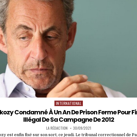
INTERNATIONAL
Posted
in
rkozy Condamné À Un An De Prison Ferme Pour 
Illégal De Sa Campagne De 2012
LA RÉDACTION
30/09/2021
zy est enfin fixé sur son sort, ce jeudi. Le tribunal correctionnel de Pa