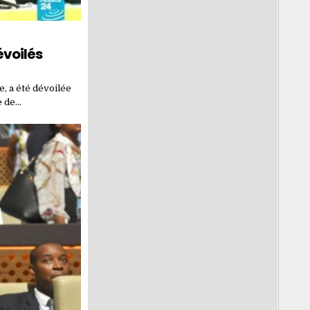
évoilés
e, a été dévoilée
e de…