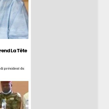
rend La Tête
rdi président du