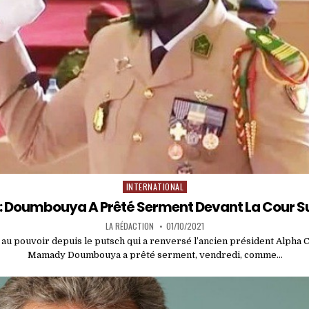
INTERNATIONAL
Posted
in
: Doumbouya A Prêté Serment Devant La Cour 
LA RÉDACTION
01/10/2021
e au pouvoir depuis le putsch qui a renversé l’ancien président Alpha C
Mamady Doumbouya a prêté serment, vendredi, comme…