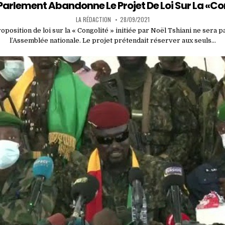
in
 Parlement Abandonne Le Projet De Loi Sur La «Co
LA RÉDACTION
28/09/2021
oposition de loi sur la « Congolité » initiée par Noël Tshiani ne sera 
l’Assemblée nationale. Le projet prétendait réserver aux seuls…