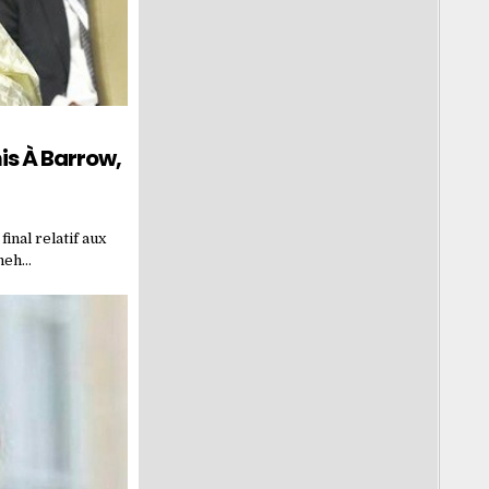
is À Barrow,
inal relatif aux
mmeh…