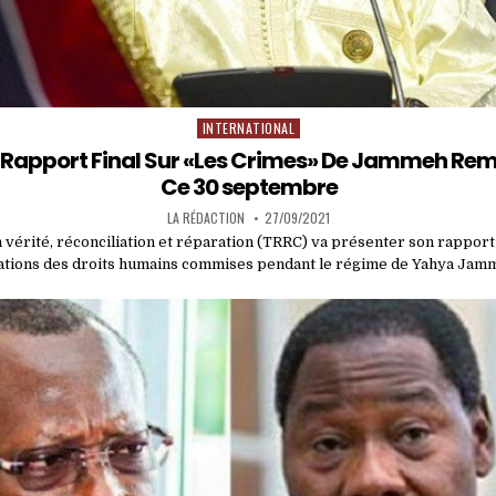
INTERNATIONAL
Posted
in
 Rapport Final Sur «Les Crimes» De Jammeh Rem
Ce 30 septembre
LA RÉDACTION
27/09/2021
vérité, réconciliation et réparation (TRRC) va présenter son rapport f
lations des droits humains commises pendant le régime de Yahya Ja