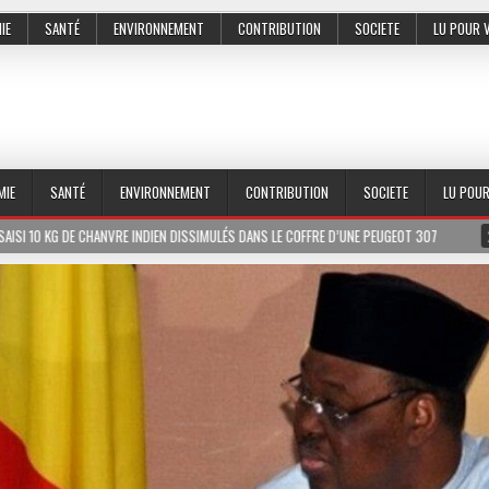
IE
SANTÉ
ENVIRONNEMENT
CONTRIBUTION
SOCIETE
LU POUR 
MIE
SANTÉ
ENVIRONNEMENT
CONTRIBUTION
SOCIETE
LU POU
SSIMULÉS DANS LE COFFRE D’UNE PEUGEOT 307
2026-07-01
LE PR MEISSA DI