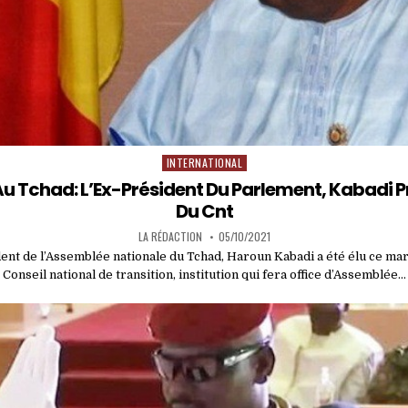
INTERNATIONAL
Posted
in
Au Tchad: L’Ex-Président Du Parlement, Kabadi P
Du Cnt
LA RÉDACTION
05/10/2021
dent de l’Assemblée nationale du Tchad, Haroun Kabadi a été élu ce ma
Conseil national de transition, institution qui fera office d’Assemblée…