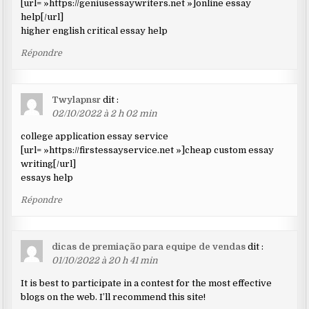
[url= »https://geniusessaywriters.net »]online essay
help[/url]
higher english critical essay help
Répondre
Twylapnsr
dit :
02/10/2022 à 2 h 02 min
college application essay service
[url= »https://firstessayservice.net »]cheap custom essay
writing[/url]
essays help
Répondre
dicas de premiação para equipe de vendas
dit :
01/10/2022 à 20 h 41 min
It is best to participate in a contest for the most effective
blogs on the web. I’ll recommend this site!