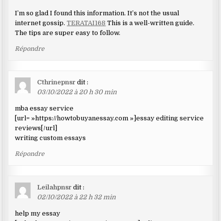
I’m so glad I found this information. It’s not the usual
internet gossip.
TERATAI168
This is a well-written guide.
The tips are super easy to follow.
Répondre
Cthrinepnsr
dit :
03/10/2022 à 20 h 30 min
mba essay service
[url= »https://howtobuyanessay.com »]essay editing service
reviews[/url]
writing custom essays
Répondre
Leilahpnsr
dit :
02/10/2022 à 22 h 32 min
help my essay