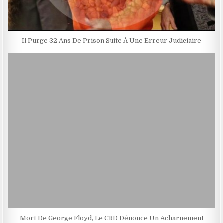
Il Purge 32 Ans De Prison Suite À Une Erreur Judiciaire
Mort De George Floyd, Le CRD Dénonce Un Acharnement