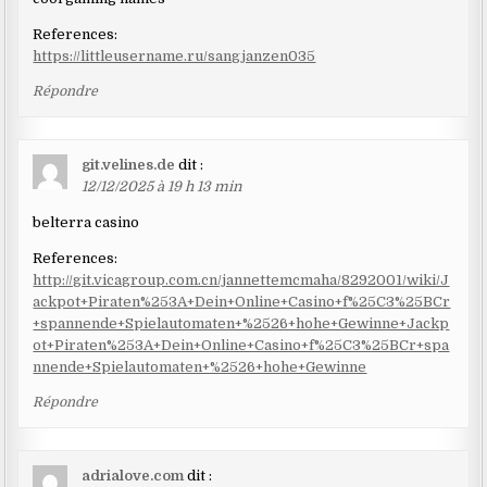
References:
https://littleusername.ru/sangjanzen035
Répondre
git.velines.de
dit :
12/12/2025 à 19 h 13 min
belterra casino
References:
http://git.vicagroup.com.cn/jannettemcmaha/8292001/wiki/J
ackpot+Piraten%253A+Dein+Online+Casino+f%25C3%25BCr
+spannende+Spielautomaten+%2526+hohe+Gewinne+Jackp
ot+Piraten%253A+Dein+Online+Casino+f%25C3%25BCr+spa
nnende+Spielautomaten+%2526+hohe+Gewinne
Répondre
adrialove.com
dit :