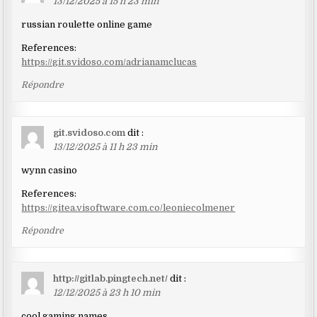
13/12/2025 à 15 h 23 min
russian roulette online game
References:
https://git.svidoso.com/adrianamclucas
Répondre
git.svidoso.com
dit :
13/12/2025 à 11 h 23 min
wynn casino
References:
https://gitea.visoftware.com.co/leoniecolmener
Répondre
http://gitlab.pingtech.net/
dit :
12/12/2025 à 23 h 10 min
cool gaming names