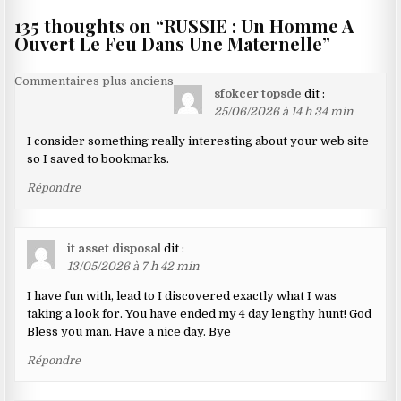
135 thoughts on “
RUSSIE : Un Homme A
Ouvert Le Feu Dans Une Maternelle
”
Navigation
Commentaires plus anciens
sfokcer topsde
dit :
dans
25/06/2026 à 14 h 34 min
les
I consider something really interesting about your web site
commentaires
so I saved to bookmarks.
Répondre
it asset disposal
dit :
13/05/2026 à 7 h 42 min
I have fun with, lead to I discovered exactly what I was
taking a look for. You have ended my 4 day lengthy hunt! God
Bless you man. Have a nice day. Bye
Répondre