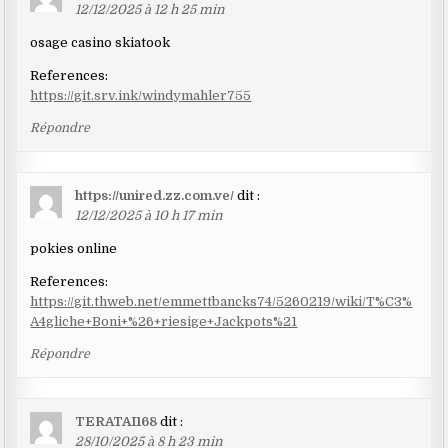
12/12/2025 à 12 h 25 min
osage casino skiatook
References:
https://git.srv.ink/windymahler755
Répondre
https://unired.zz.com.ve/
dit :
12/12/2025 à 10 h 17 min
pokies online
References:
https://git.thweb.net/emmettbancks74/5260219/wiki/T%C3%
A4gliche+Boni+%26+riesige+Jackpots%21
Répondre
TERATAI168
dit :
28/10/2025 à 8 h 23 min