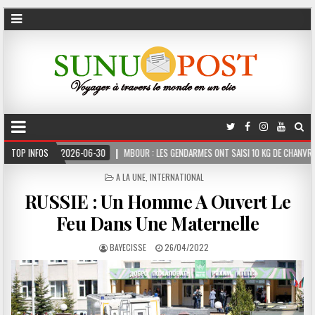
06-30
TOP INFOS
MBOUR : LES GENDARMES ONT SAISI 10 KG DE CHANVRE INDIEN DISSIMULÉS DA
POSTED
A LA UNE
,
INTERNATIONAL
IN
RUSSIE : Un Homme A Ouvert Le
Feu Dans Une Maternelle
BAYECISSE
26/04/2022