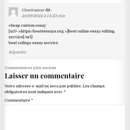
Charitapnsr
dit :
24/09/2022 à 1 h 23 min
cheap custom essay
[url= »https://bestsessays.org »]best online essay editing
service[/url]
best college essay service
Répondre
Navigation
Commentaires plus anciens
Laisser un commentaire
dans
les
Votre adresse e-mail ne sera pas publiée.
Les champs
commentaires
obligatoires sont indiqués avec
*
Commentaire
*