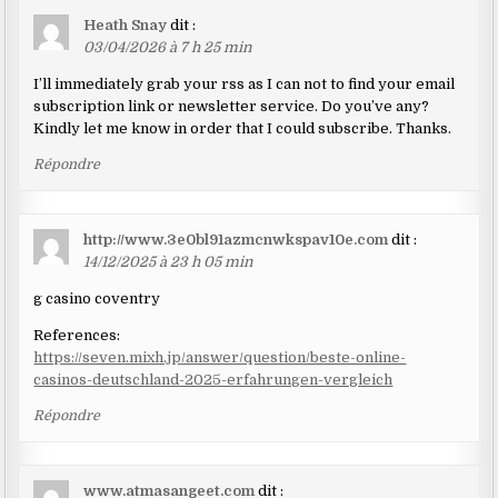
Heath Snay
dit :
03/04/2026 à 7 h 25 min
I’ll immediately grab your rss as I can not to find your email
subscription link or newsletter service. Do you’ve any?
Kindly let me know in order that I could subscribe. Thanks.
Répondre
http://www.3e0bl91azmcnwkspav10e.com
dit :
14/12/2025 à 23 h 05 min
g casino coventry
References:
https://seven.mixh.jp/answer/question/beste-online-
casinos-deutschland-2025-erfahrungen-vergleich
Répondre
www.atmasangeet.com
dit :