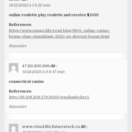
14/12/2025 à 1 h 52 min
online roulette play roulette and receive $1500
References:
https://www.campx.life/read-blog/9614_online-casino-
bonus-ohne-einzahlung-2025-no-deposit-bonus.html
Répondre
47.112.200.206
dit :
14/12/2025 à 0 h 47 min
connecticut casino
References:
http://39.108.209.179:3000/jessikadecker5
Répondre
www.cloud.file.futurestack.cn
dit :