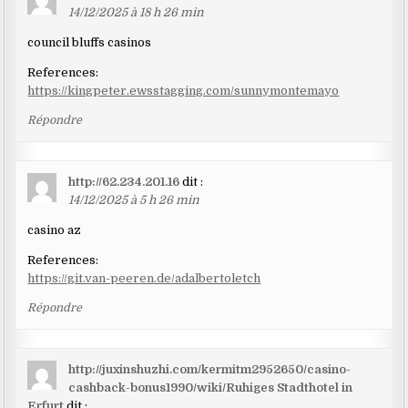
14/12/2025 à 18 h 26 min
council bluffs casinos
References:
https://kingpeter.ewsstagging.com/sunnymontemayo
Répondre
http://62.234.201.16
dit :
14/12/2025 à 5 h 26 min
casino az
References:
https://git.van-peeren.de/adalbertoletch
Répondre
http://juxinshuzhi.com/kermitm2952650/casino-
cashback-bonus1990/wiki/Ruhiges Stadthotel in
Erfurt
dit :