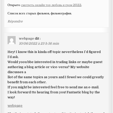
Открыто
смотреть онлайн тор любовь и гром 2022
.
Список всех старых фильмов, фильмография.
Répondre
webpage
dit :
10/06/2022 à 23 h 56 min
Hey! I know this is kinda off topic nevertheless I’d figured
I’d ask.
Would yoou bbe interested in trading links or maybe guest
authoring a blog article or vice-versa? My website
discusses a
llot of the same topics as yours and I fewel we could greatly
benefit from each other.
If you might be interested feel free to send me an e-mail.
I look forward tto hearing from you! Fantastic blog by the
way!
webpage