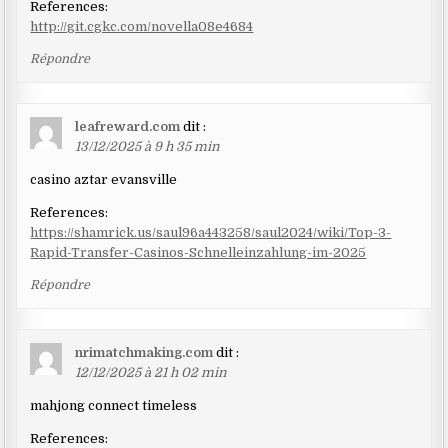
References:
http://git.cgkc.com/novella08e4684
Répondre
leafreward.com
dit :
13/12/2025 à 9 h 35 min
casino aztar evansville
References:
https://shamrick.us/saul96a443258/saul2024/wiki/Top-3-
Rapid-Transfer-Casinos-Schnelleinzahlung-im-2025
Répondre
nrimatchmaking.com
dit :
12/12/2025 à 21 h 02 min
mahjong connect timeless
References: