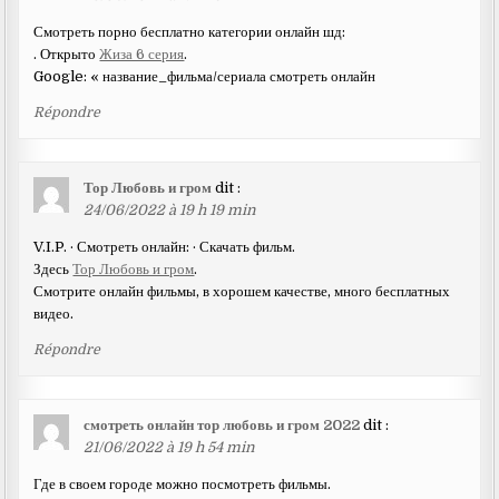
Смотреть порно бесплатно категории онлайн шд:
. Открыто
Жиза 6 серия
.
Google: « название_фильма/сериала смотреть онлайн
Répondre
Тор Любовь и гром
dit :
24/06/2022 à 19 h 19 min
V.I.P. · Смотреть онлайн: · Скачать фильм.
Здесь
Тор Любовь и гром
.
Смотрите онлайн фильмы, в хорошем качестве, много бесплатных
видео.
Répondre
смотреть онлайн тор любовь и гром 2022
dit :
21/06/2022 à 19 h 54 min
Где в своем городе можно посмотреть фильмы.