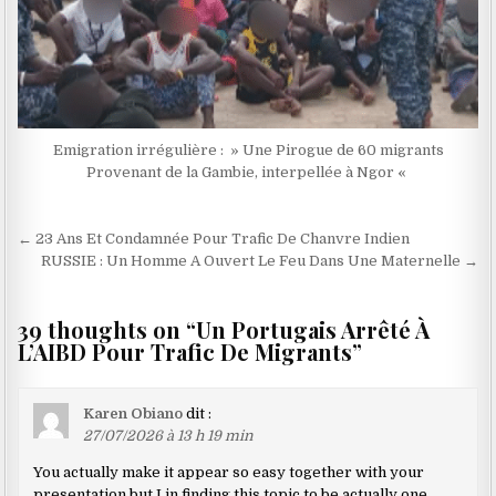
Emigration irrégulière : » Une Pirogue de 60 migrants
Provenant de la Gambie, interpellée à Ngor «
Navigation
← 23 Ans Et Condamnée Pour Trafic De Chanvre Indien
de
RUSSIE : Un Homme A Ouvert Le Feu Dans Une Maternelle →
l’article
39 thoughts on “
Un Portugais Arrêté À
L’AIBD Pour Trafic De Migrants
”
Karen Obiano
dit :
27/07/2026 à 13 h 19 min
You actually make it appear so easy together with your
presentation but I in finding this topic to be actually one