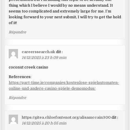
thing which I believe I would by no means understand. It
seems too complicated and extremely large for me. I’m
looking forward to your next submit, I will try to get the hold
of it!
Répondre
careerssearch.uk
dit :
14/12/2025 à 23 h 09 min
coconut creek casino
References:
https://part-time.ie/companies/kostenlose-spielautomaten-
online-und-andere-casino-spiele-demomodus/
Répondre
https://gitea.chloefontenot.org/alisamccain300
dit :
14/12/2025 à 20 h 05 min