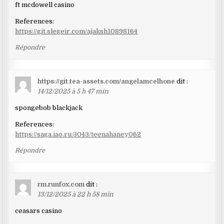
ft mcdowell casino
References:
https://git.slegeir.com/ajaksh10898164
Répondre
https://git.tea-assets.com/angelamcelhone
dit :
14/12/2025 à 5 h 47 min
spongebob blackjack
References:
https://saga.iao.ru:3043/teenahaney062
Répondre
rm.runfox.com
dit :
13/12/2025 à 22 h 58 min
ceasars casino