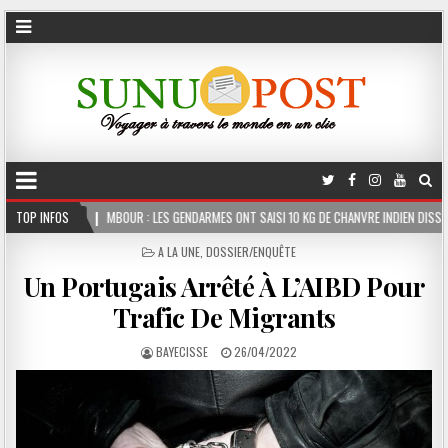
 : LES GENDARMES ONT SAISI 10 KG DE CHANVRE INDIEN DISSIMULÉS DANS LE COFFRE D’U
TOP INFOS
POSTED
A LA UNE
,
DOSSIER/ENQUÊTE
IN
Un Portugais Arrêté À L’AIBD Pour
Trafic De Migrants
BAYECISSE
26/04/2022