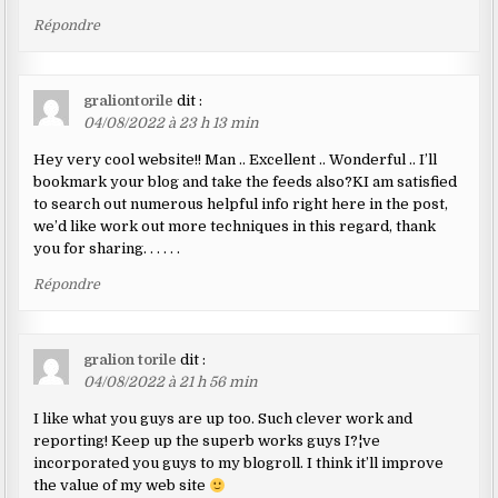
Répondre
graliontorile
dit :
04/08/2022 à 23 h 13 min
Hey very cool website!! Man .. Excellent .. Wonderful .. I’ll
bookmark your blog and take the feeds also?KI am satisfied
to search out numerous helpful info right here in the post,
we’d like work out more techniques in this regard, thank
you for sharing. . . . . .
Répondre
gralion torile
dit :
04/08/2022 à 21 h 56 min
I like what you guys are up too. Such clever work and
reporting! Keep up the superb works guys I?¦ve
incorporated you guys to my blogroll. I think it’ll improve
the value of my web site