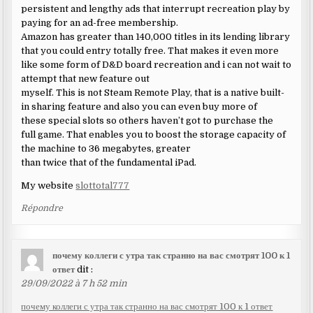
persistent and lengthy ads that interrupt recreation play by
paying for an ad-free membership.
Amazon has greater than 140,000 titles in its lending library
that you could entry totally free. That makes it even more
like some form of D&D board recreation and i can not wait to
attempt that new feature out
myself. This is not Steam Remote Play, that is a native built-
in sharing feature and also you can even buy more of
these special slots so others haven’t got to purchase the
full game. That enables you to boost the storage capacity of
the machine to 36 megabytes, greater
than twice that of the fundamental iPad.
My website
slottotal777
Répondre
почему коллеги с утра так странно на вас смотрят 100 к 1
ответ
dit :
29/09/2022 à 7 h 52 min
почему коллеги с утра так странно на вас смотрят 100 к 1 ответ