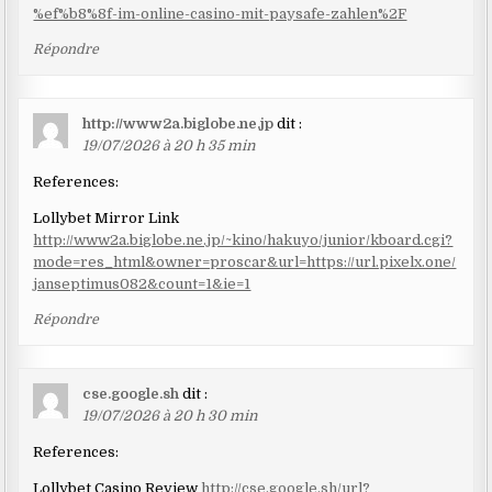
%ef%b8%8f-im-online-casino-mit-paysafe-zahlen%2F
Répondre
http://www2a.biglobe.ne.jp
dit :
19/07/2026 à 20 h 35 min
References:
Lollybet Mirror Link
http://www2a.biglobe.ne.jp/~kino/hakuyo/junior/kboard.cgi?
mode=res_html&owner=proscar&url=https://url.pixelx.one/
janseptimus082&count=1&ie=1
Répondre
cse.google.sh
dit :
19/07/2026 à 20 h 30 min
References:
Lollybet Casino Review
http://cse.google.sh/url?