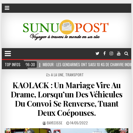
MBOUR : LES GENDARMES ONT SAISI 10 KG DE CHANVRE INDIEN DISSIMULÉS DANS LE COFFR
TOP INFOS
POSTED
A LA UNE
,
TRANSPORT
IN
KAOLACK : Un Mariage Vire Au
Drame, Lorsqu’un Des Véhicules
Du Convoi Se Renverse, Tuant
Deux Coépouses.
BAYECISSE
14/05/2022