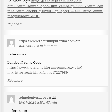
Lollybet Login
https://8.cholteth.com/index/d1?
diff=0&utm_source=ogdd&utm_campaign=26607&utm_con
tent=&utm_clickid=g00w000go8sgcg0k&aurl=https://unim.
ma/yukikodre51640
Répondre
https://www.thetriumphforum.com
dit :
19/07/2026 à 19 h 13 min
References:
Lollybet Promo Code
https://www.thetriumphforum.com/proxy.php?
link=https://catchl.ink/fannie17227989
Répondre
tehnologiya.ucoz.ru
dit :
19/07/2026 à 18 h 43 min
References: