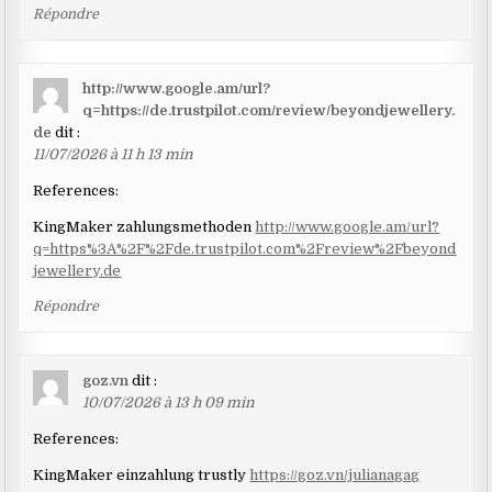
Répondre
http://www.google.am/url?
q=https://de.trustpilot.com/review/beyondjewellery.
de
dit :
11/07/2026 à 11 h 13 min
References:
KingMaker zahlungsmethoden
http://www.google.am/url?
q=https%3A%2F%2Fde.trustpilot.com%2Freview%2Fbeyond
jewellery.de
Répondre
goz.vn
dit :
10/07/2026 à 13 h 09 min
References:
KingMaker einzahlung trustly
https://goz.vn/julianagag