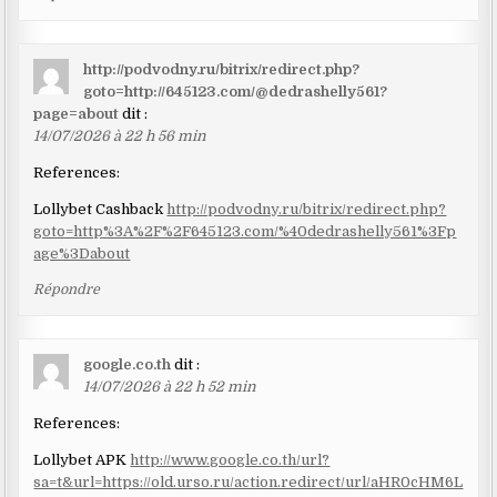
http://podvodny.ru/bitrix/redirect.php?
goto=http://645123.com/@dedrashelly561?
page=about
dit :
14/07/2026 à 22 h 56 min
References:
Lollybet Cashback
http://podvodny.ru/bitrix/redirect.php?
goto=http%3A%2F%2F645123.com/%40dedrashelly561%3Fp
age%3Dabout
Répondre
google.co.th
dit :
14/07/2026 à 22 h 52 min
References:
Lollybet APK
http://www.google.co.th/url?
sa=t&url=https://old.urso.ru/action.redirect/url/aHR0cHM6L