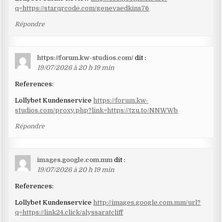
q=https://starqrcode.com/genevaedkins76
Répondre
https://forum.kw-studios.com/
dit :
19/07/2026 à 20 h 19 min
References:
Lollybet Kundenservice
https://forum.kw-
studios.com/proxy.php?link=https://tzu.to/NNWWb
Répondre
images.google.com.mm
dit :
19/07/2026 à 20 h 19 min
References:
Lollybet Kundenservice
http://images.google.com.mm/url?
q=https://link24.click/alyssaratcliff