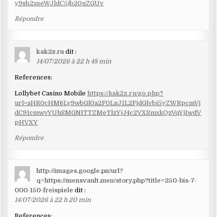
y9sb2xseWJldC5jb20uZGUv
Répondre
kak2z.ru
dit :
14/07/2026 à 22 h 48 min
References:
Lollybet Casino Mobile
https://kak2z.ru/go.php?
url=aHR0cHM6Ly9wbGl0a2F0LnJ1L2FjdGlvbi5yZWRpcmVj
dC91cmwvYUhSMGNITTZMeTlzYjJ4c2VXSmxkQzVqYjIwdV
pHVXY
Répondre
http://images.google.pn/url?
q=https://mensvault.men/story.php?title=250-bis-7-
000-150-freispiele
dit :
14/07/2026 à 22 h 20 min
References: