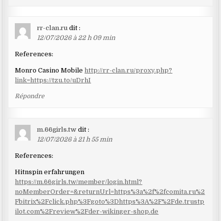
rr-clan.ru
dit :
12/07/2026 à 22 h 09 min
References:
Monro Casino Mobile
http://rr-clan.ru/proxy.php?
link=https://tzu.to/uDrhI
Répondre
m.66girls.tw
dit :
12/07/2026 à 21 h 55 min
References:
Hitnspin erfahrungen
https://m.66girls.tw/member/login.html?
noMemberOrder=&returnUrl=https%3a%2f%2fcomita.ru%2
Fbitrix%2Fclick.php%3Fgoto%3Dhttps%3A%2F%2Fde.trustp
ilot.com%2Freview%2Fder-wikinger-shop.de