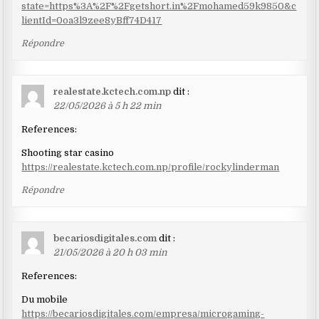
state=https%3A%2F%2Fgetshort.in%2Fmohamed59k9850&c
lientId=0oa3l9zee8yBff74D417
Répondre
realestate.kctech.com.np
dit :
22/05/2026 à 5 h 22 min
References:
Shooting star casino
https://realestate.kctech.com.np/profile/rockylinderman
Répondre
becariosdigitales.com
dit :
21/05/2026 à 20 h 03 min
References:
Du mobile
https://becariosdigitales.com/empresa/microgaming-