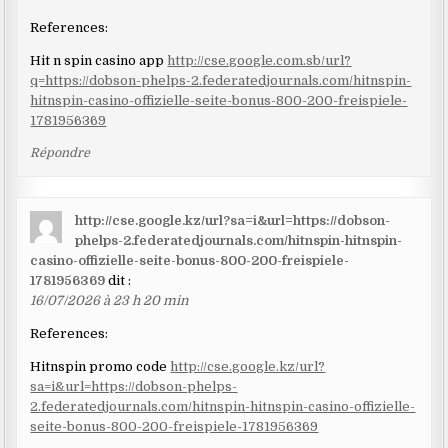
References:
Hit n spin casino app
http://cse.google.com.sb/url?
q=https://dobson-phelps-2.federatedjournals.com/hitnspin-
hitnspin-casino-offizielle-seite-bonus-800-200-freispiele-
1781956369
Répondre
http://cse.google.kz/url?sa=i&url=https://dobson-
phelps-2.federatedjournals.com/hitnspin-hitnspin-
casino-offizielle-seite-bonus-800-200-freispiele-
1781956369
dit :
16/07/2026 à 23 h 20 min
References:
Hitnspin promo code
http://cse.google.kz/url?
sa=i&url=https://dobson-phelps-
2.federatedjournals.com/hitnspin-hitnspin-casino-offizielle-
seite-bonus-800-200-freispiele-1781956369