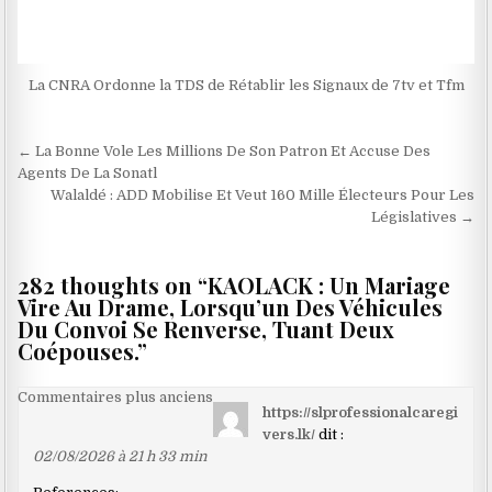
La CNRA Ordonne la TDS de Rétablir les Signaux de 7tv et Tfm
Navigation
← La Bonne Vole Les Millions De Son Patron Et Accuse Des
de
Agents De La Sonatl
Walaldé : ADD Mobilise Et Veut 160 Mille Électeurs Pour Les
l’article
Législatives →
282 thoughts on “
KAOLACK : Un Mariage
Vire Au Drame, Lorsqu’un Des Véhicules
Du Convoi Se Renverse, Tuant Deux
Coépouses.
”
Navigation
Commentaires plus anciens
https://slprofessionalcaregi
dans
vers.lk/
dit :
les
02/08/2026 à 21 h 33 min