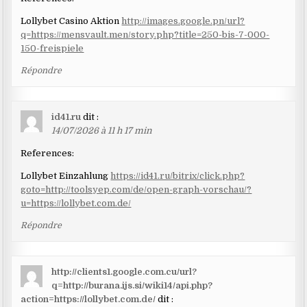
Lollybet Casino Aktion
http://images.google.pn/url?
q=https://mensvault.men/story.php?title=250-bis-7-000-
150-freispiele
Répondre
id41.ru
dit :
14/07/2026 à 11 h 17 min
References:
Lollybet Einzahlung
https://id41.ru/bitrix/click.php?
goto=http://toolsyep.com/de/open-graph-vorschau/?
u=https://lollybet.com.de/
Répondre
http://clients1.google.com.cu/url?
q=http://burana.ijs.si/wiki14/api.php?
action=https://lollybet.com.de/
dit :