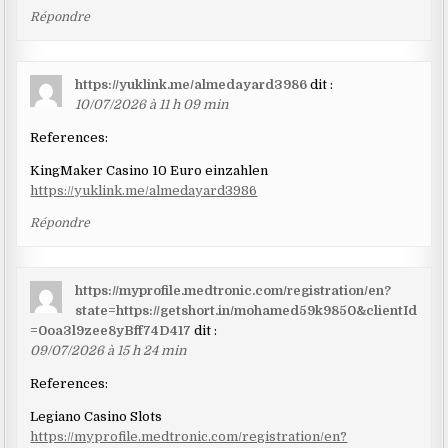
Répondre
https://yuklink.me/almedayard3986
dit :
10/07/2026 à 11 h 09 min
References:
KingMaker Casino 10 Euro einzahlen
https://yuklink.me/almedayard3986
Répondre
https://myprofile.medtronic.com/registration/en?
state=https://getshort.in/mohamed59k9850&clientId
=0oa3l9zee8yBff74D417
dit :
09/07/2026 à 15 h 24 min
References:
Legiano Casino Slots
https://myprofile.medtronic.com/registration/en?