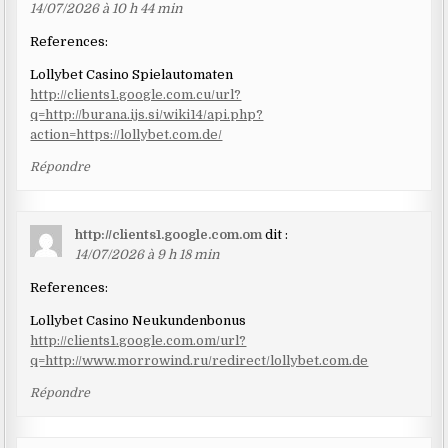
14/07/2026 à 10 h 44 min
References:
Lollybet Casino Spielautomaten
http://clients1.google.com.cu/url?
q=http://burana.ijs.si/wiki14/api.php?
action=https://lollybet.com.de/
Répondre
http://clients1.google.com.om
dit :
14/07/2026 à 9 h 18 min
References:
Lollybet Casino Neukundenbonus
http://clients1.google.com.om/url?
q=http://www.morrowind.ru/redirect/lollybet.com.de
Répondre