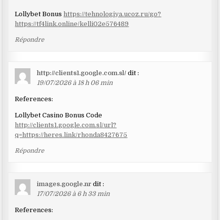
Lollybet Bonus
https://tehnologiya.ucoz.ru/go?
https://tf4link.online/kelli02e576489
Répondre
http://clients1.google.com.sl/
dit :
19/07/2026 à 18 h 06 min
References:
Lollybet Casino Bonus Code
http://clients1.google.com.sl/url?
q=https://heres.link/rhonda8427675
Répondre
images.google.nr
dit :
17/07/2026 à 6 h 33 min
References: