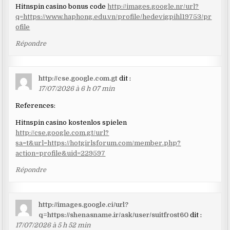
Hitnspin casino bonus code
http://images.google.nr/url?
q=https://www.haphong.edu.vn/profile/hedevigpihl19753/pr
ofile
Répondre
http://cse.google.com.gt
dit :
17/07/2026 à 6 h 07 min
References:
Hitnspin casino kostenlos spielen
http://cse.google.com.gt/url?
sa=t&url=https://hotgirlsforum.com/member.php?
action=profile&uid=229597
Répondre
http://images.google.ci/url?
q=https://shenasname.ir/ask/user/suitfrost60
dit :
17/07/2026 à 5 h 52 min