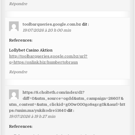
Répondre
toolbarqueries.google.com.bz
dit :
19/07/2026 à 20 h 00 min
References:
Lollybet Casino Aktion
http://toolbarqueries.google.com.bz/url?
q=https://onlink.biz/humbertobraun
Répondre
https://8.cholteth.com/index/d1?
diff=0&utm_source=ogdd&utm_campaign=26607&
utm_content=&utm_clickid=g00w000go8sgcg0k&aurl=htt
ps://unim.ma/yukikodre51640
dit :
19/07/2026 à 19 h 27 min
References: