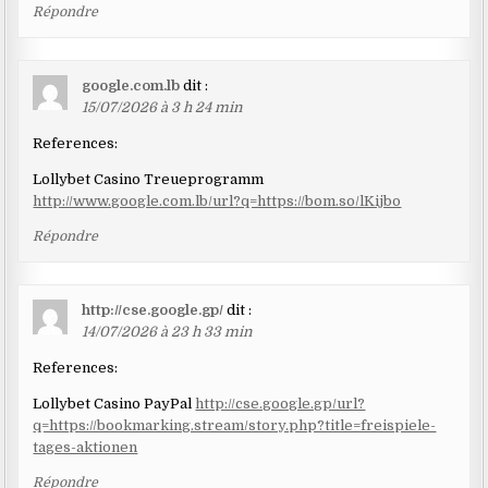
Répondre
google.com.lb
dit :
15/07/2026 à 3 h 24 min
References:
Lollybet Casino Treueprogramm
http://www.google.com.lb/url?q=https://bom.so/lKijbo
Répondre
http://cse.google.gp/
dit :
14/07/2026 à 23 h 33 min
References:
Lollybet Casino PayPal
http://cse.google.gp/url?
q=https://bookmarking.stream/story.php?title=freispiele-
tages-aktionen
Répondre