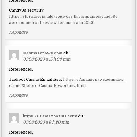
commentaires
References:
Candy96 security
https://slprofessionalcaregivers.lk/companies/candy96-
app-ios-android-review-for-australia-2026
Répondre
s3.amazonaws.com
dit :
01/08/2026 à 15 h 03 min
References:
Jackpot Casino Einzahlung
https://s3.amazonaws.com/new-
casino/Slotoro-Casino-Bewertung.html
Répondre
https://s3.amazonaws.com/
dit :
01/08/2026 à 6 h 20 min
References: