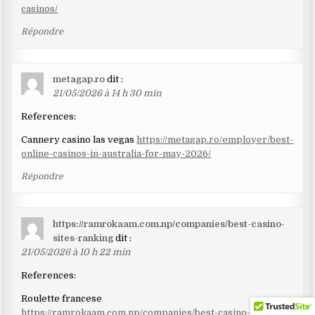
casinos/
Répondre
metagap.ro
dit :
21/05/2026 à 14 h 30 min
References:
Cannery casino las vegas
https://metagap.ro/employer/best-
online-casinos-in-australia-for-may-2026/
Répondre
https://ramrokaam.com.np/companies/best-casino-
sites-ranking
dit :
21/05/2026 à 10 h 22 min
References:
Roulette francese
https://ramrokaam.com.np/companies/best-casino-sites-