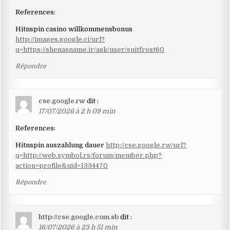
References:
Hitnspin casino willkommensbonus
http://images.google.ci/url?
q=https://shenasname.ir/ask/user/suitfrost60
Répondre
cse.google.rw
dit :
17/07/2026 à 2 h 09 min
References:
Hitnspin auszahlung dauer
http://cse.google.rw/url?
q=http://web.symbol.rs/forum/member.php?
action=profile&uid=1334470
Répondre
http://cse.google.com.sb
dit :
16/07/2026 à 23 h 51 min