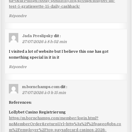
sa=t&url=https://body-positivity.org/groups/lollybet-im-
test-5-gratiswette-15-daily-cashback/
Répondre
Jada Preslipsky
dit :
27/07/2026 à 8 h 02 min
I visited a lot of website but I believe this one has got
something special in it in it
Répondre
m.bornchamps.com
dit :
27/07/2026 à 0 h 15 min
References:
Lollybet Casino Registrierung
https://m.bornchamps.com/member/login.html?
noMemberOrder&returnUrl=http%3a%2f%2fpageofjobs.co
m%2Femployer%2Ftop-paysafecard-casinos-2026-