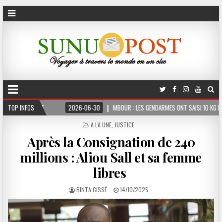
E
TOP INFOS
2026-06-30
MBOUR : LES GENDARMES ONT SAISI 10 KG DE CHANVRE INDIE
POSTED
A LA UNE
,
JUSTICE
IN
Après la Consignation de 240
millions : Aliou Sall et sa femme
libres ‎
BINTA CISSÉ
14/10/2025