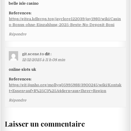
belle isle casino
References:
https://gitea.kdlsvps.top/jayclore122039/jay1980/wiki/Casin
o-Bonus-ohne-Einzahlung-2025-Beste-No-Deposit-Boni
Répondre
git.scene.to
dit :
12/12/2025 à 11 h 08 min
online slots uk
References:
https://git.jjunho.org/mollyq05995988/3900245/wiki/Kontak
t+Essen+auf+R%25C3%25A4dern+aus+Ihrer+Region
Répondre
Laisser un commentaire