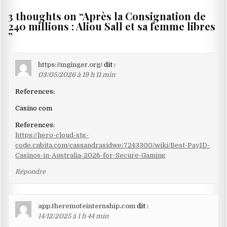
3 thoughts on “
Après la Consignation de
240 millions : Aliou Sall et sa femme libres
”
https://mginger.org/
dit :
03/05/2026 à 19 h 11 min
References:
Casino com
References:
https://hero-cloud-stg-
code.cnbita.com/cassandrasidwe/7243300/wiki/Best-PayID-
Casinos-in-Australia-2026-for-Secure-Gaming
Répondre
app.theremoteinternship.com
dit :
14/12/2025 à 1 h 44 min