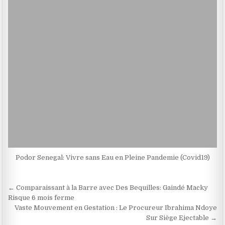
Podor Senegal: Vivre sans Eau en Pleine Pandemie (Covid19)
Navigation
← Comparaissant à la Barre avec Des Bequilles: Gaindé Macky
de
Risque 6 mois ferme
Vaste Mouvement en Gestation : Le Procureur Ibrahima Ndoye
l’article
Sur Siège Ejectable →