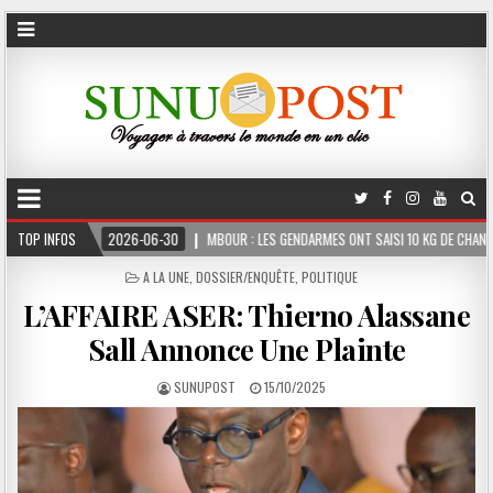
TOP INFOS
2026-06-30
MBOUR : LES GENDARMES ONT SAISI 10 KG DE CHANVRE INDIEN D
POSTED
A LA UNE
,
DOSSIER/ENQUÊTE
,
POLITIQUE
IN
L’AFFAIRE ASER: Thierno Alassane
Sall Annonce Une Plainte
SUNUPOST
15/10/2025