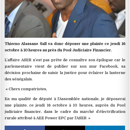
Thierno Alassane Sall va donc déposer une plainte ce jeudi 16
octobre à 10 heures au près du Pool Judiciaire Financier.
L’affaire ASER n’est pas prête de connaître son épilogue car le
parlementaire vient de publier sur son mur Facebook, sa
décision prochaine de saisir la justice pour éclairer la lanterne
des sénégalais.
« Chers compatriotes,
En ma qualité de député à l’Assemblée nationale, je déposerai
une plainte, ce jeudi 16 octobre à 10 heures, auprès du Pool
judiciaire financier, dans le cadre du marché d’électrification
rurale attribué à AEE Power EPC par l’ASER »