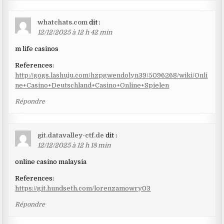
whatchats.com
dit :
12/12/2025 à 12 h 42 min
m life casinos
References:
http://gogs.lashuju.com/hzpgwendolyn39/5096268/wiki/Onli
ne+Casino+Deutschland+Casino+Online+Spielen
Répondre
git.datavalley-ctf.de
dit :
12/12/2025 à 12 h 18 min
online casino malaysia
References:
https://git.hundseth.com/lorenzamowry03
Répondre