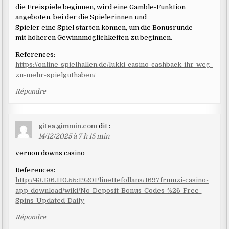
die Freispiele beginnen, wird eine Gamble-Funktion
angeboten, bei der die Spielerinnen und
Spieler eine Spiel starten können, um die Bonusrunde
mit höheren Gewinnmöglichkeiten zu beginnen.
References:
https://online-spielhallen.de/lukki-casino-cashback-ihr-weg-
zu-mehr-spielguthaben/
Répondre
gitea.gimmin.com
dit :
14/12/2025 à 7 h 15 min
vernon downs casino
References:
http://43.136.110.55:19201/linettefollans/1697frumzi-casino-
app-download/wiki/No-Deposit-Bonus-Codes-%26-Free-
Spins-Updated-Daily
Répondre