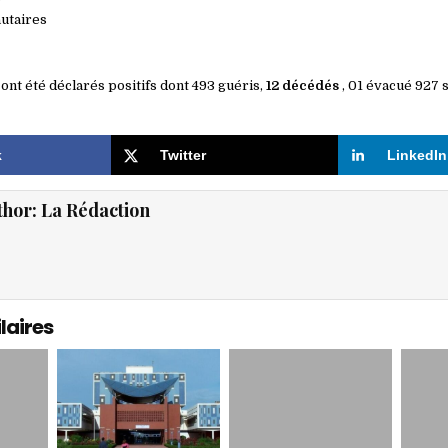
utaires
 ont été déclarés positifs dont 493 guéris,
12 décédés
, 01 évacué 927 
k
Twitter
LinkedIn
thor:
La Rédaction
laires