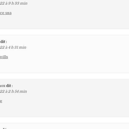
22 à 9 h 33 min
ce usa
dit :
22 à 4 h 31 min
pills
nox
dit :
22 à 2 h 54 min
mg