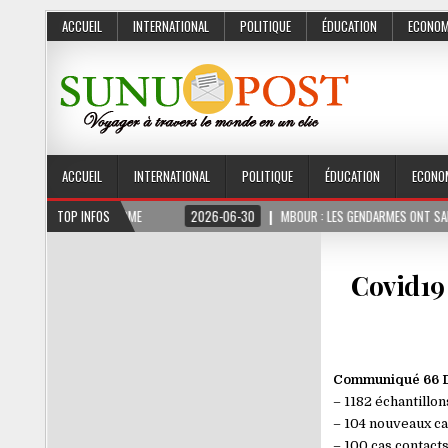
ACCUEIL
INTERNATIONAL
POLITIQUE
ÉDUCATION
ECONOM
ACCUEIL
INTERNATIONAL
POLITIQUE
ÉDUCATION
ECONO
3 MOIS FERME
TOP INFOS
2026-06-30
MBOUR : LES GENDARMES ONT SAISI 10 KG DE C
Covid19
Communiqué 66 Du 
– 1182 échantillon
– 104 nouveaux ca
– 100 cas contact