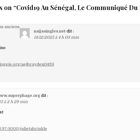
s on “
Covid19 Au Sénégal, Le Communiqué Du
on
s anciens
naijasingles.net
dit :
14/12/2025 à 4 h 03 min
ino
aires
ntdoggie.org/aejbrayden0493
/www.superphage.org
dit :
25 à 2 h 29 min
st
3.97:3000/julietabrinkle