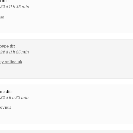
p
dit :
22 à 11 h 36 min
ine
oype
dit :
22 à 11 h 25 min
uy online uk
inc
dit :
22 à 6 h 33 min
ovigil