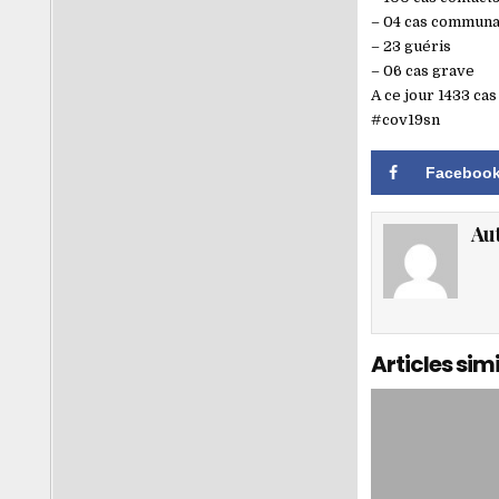
– 04 cas communa
– 23 guéris
– 06 cas grave
A ce jour 1433 cas
#cov19sn
Faceboo
Au
Articles simi