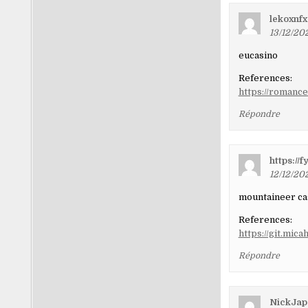
lekoxnf
13/12/20
eucasino
References:
https://romanc
Répondre
https://
12/12/202
mountaineer ca
References:
https://git.mic
Répondre
NickJap