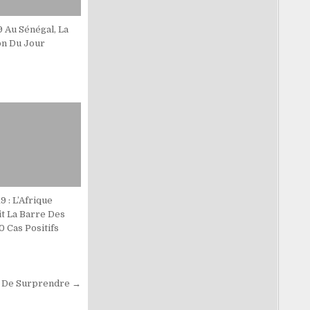
 Au Sénégal, La
on Du Jour
9 : L’Afrique
it La Barre Des
 Cas Positifs
 De Surprendre →