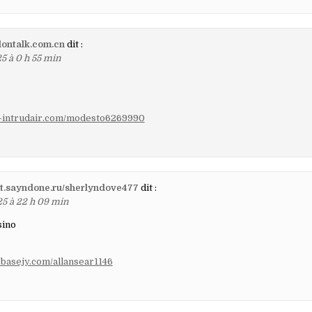
lontalk.com.cn
dit :
5 à 0 h 55 min
my-intrudair.com/modesto6269990
git.sayndone.ru/sherlyndove477
dit :
25 à 22 h 09 min
sino
n.basejy.com/allansear1146