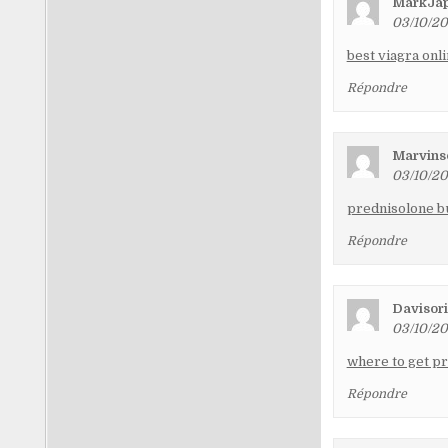
MarkJa
03/10/20
best viagra onl
Répondre
Marvins
03/10/20
prednisolone b
Répondre
Davisor
03/10/20
where to get pr
Répondre