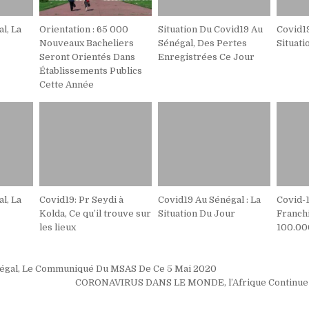
l, La
Orientation : 65 000
Situation Du Covid19 Au
Covid19
Nouveaux Bacheliers
Sénégal, Des Pertes
Situati
Seront Orientés Dans
Enregistrées Ce Jour
Établissements Publics
Cette Année
l, La
Covid19: Pr Seydi à
Covid19 Au Sénégal : La
Covid-1
Kolda, Ce qu’il trouve sur
Situation Du Jour
Franch
les lieux
100.000
on
égal, Le Communiqué Du MSAS De Ce 5 Mai 2020
CORONAVIRUS DANS LE MONDE, l’Afrique Continue