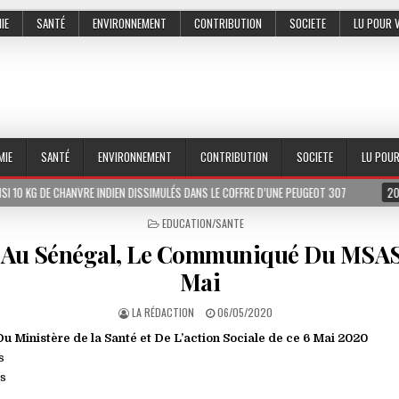
IE
SANTÉ
ENVIRONNEMENT
CONTRIBUTION
SOCIETE
LU POUR 
MIE
SANTÉ
ENVIRONNEMENT
CONTRIBUTION
SOCIETE
LU POU
HANVRE INDIEN DISSIMULÉS DANS LE COFFRE D’UNE PEUGEOT 307
2026-07-01
POSTED
EDUCATION/SANTE
IN
 Au Sénégal, Le Communiqué Du MSAS
Mai
LA RÉDACTION
06/05/2020
Ministère de la Santé et De L’action Sociale de ce 6 Mai 2020
s
s
s