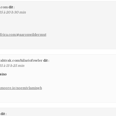
x.com
dit :
25 à 20 h 30 min
efrica.com/@aaronwildermut
fyahtrak.com/hilariofowler
dit :
5 à 13 h 25 min
sino
ahmoore.io/noemivlamingh
dit :