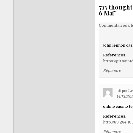
l’article
713 thought
6 Mai
”
Navigati
Commentaires plu
dans
les
john lennon cas
comment
References:
https://git.sai
Répondre
https:/
14/12/20
online casino te
References:
http://89.234.18
Répondre