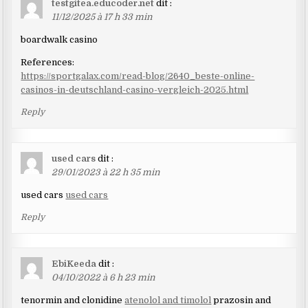
testgitea.educoder.net
dit :
11/12/2025 à 17 h 33 min
boardwalk casino
References:
https://sportgalax.com/read-blog/2640_beste-online-
casinos-in-deutschland-casino-vergleich-2025.html
Reply
used cars
dit :
29/01/2023 à 22 h 35 min
used cars
used cars
Reply
EbiKeeda
dit :
04/10/2022 à 6 h 23 min
tenormin and clonidine
atenolol and timolol
prazosin and