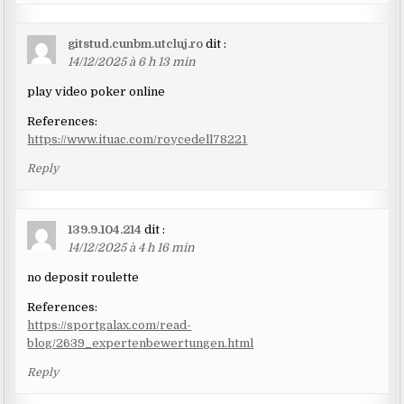
gitstud.cunbm.utcluj.ro
dit :
14/12/2025 à 6 h 13 min
play video poker online
References:
https://www.ituac.com/roycedell78221
Reply
139.9.104.214
dit :
14/12/2025 à 4 h 16 min
no deposit roulette
References:
https://sportgalax.com/read-
blog/2639_expertenbewertungen.html
Reply