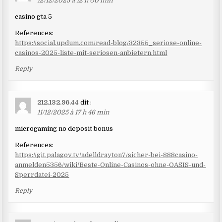
12/12/2025 à 12 h 00 min
casino gta 5
References:
https://social.updum.com/read-blog/32355_seriose-online-
casinos-2025-liste-mit-seriosen-anbietern.html
Reply
212.132.96.44
dit :
11/12/2025 à 17 h 46 min
microgaming no deposit bonus
References:
https://git.palagov.tv/adelldrayton7/sicher-bei-888casino-
anmelden5356/wiki/Beste-Online-Casinos-ohne-OASIS-und-
Sperrdatei-2025
Reply