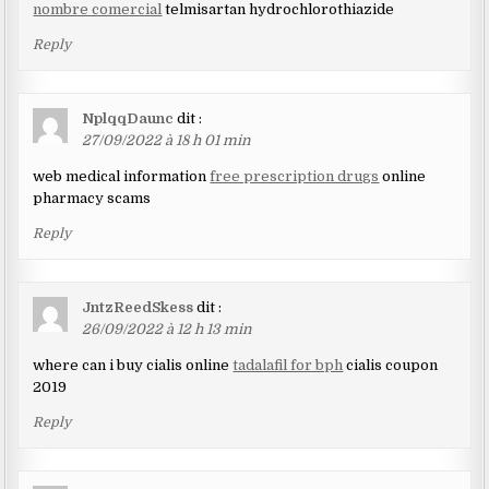
nombre comercial
telmisartan hydrochlorothiazide
Reply
NplqqDaunc
dit :
27/09/2022 à 18 h 01 min
web medical information
free prescription drugs
online
pharmacy scams
Reply
JntzReedSkess
dit :
26/09/2022 à 12 h 13 min
where can i buy cialis online
tadalafil for bph
cialis coupon
2019
Reply