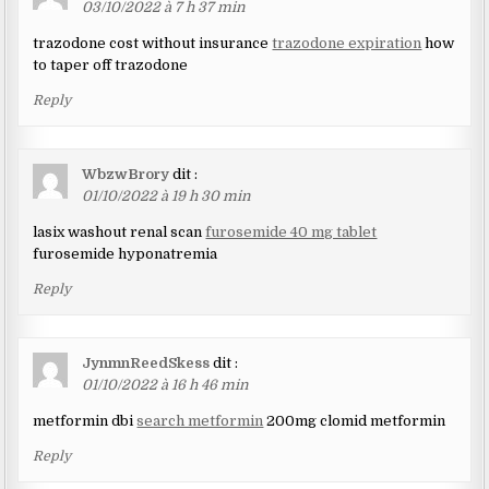
03/10/2022 à 7 h 37 min
trazodone cost without insurance
trazodone expiration
how
to taper off trazodone
Reply
WbzwBrory
dit :
01/10/2022 à 19 h 30 min
lasix washout renal scan
furosemide 40 mg tablet
furosemide hyponatremia
Reply
JynmnReedSkess
dit :
01/10/2022 à 16 h 46 min
metformin dbi
search metformin
200mg clomid metformin
Reply