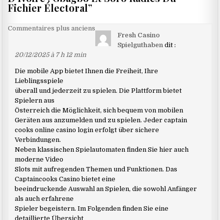
Fichier Électoral
”
Navigation
Commentaires plus anciens
Fresh Casino
dans
Spielguthaben
dit :
les
20/12/2025 à 7 h 12 min
commentaires
Die mobile App bietet Ihnen die Freiheit, Ihre
Lieblingsspiele
überall und jederzeit zu spielen. Die Plattform bietet
Spielern aus
Österreich die Möglichkeit, sich bequem von mobilen
Geräten aus anzumelden und zu spielen. Jeder captain
cooks online casino login erfolgt über sichere
Verbindungen.
Neben klassischen Spielautomaten finden Sie hier auch
moderne Video
Slots mit aufregenden Themen und Funktionen. Das
Captaincooks Casino bietet eine
beeindruckende Auswahl an Spielen, die sowohl Anfänger
als auch erfahrene
Spieler begeistern. Im Folgenden finden Sie eine
detaillierte Übersicht