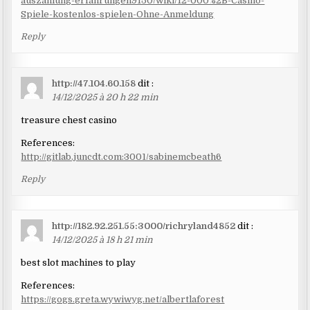
auszahlung-erfahrungen9150/wiki/12-000%2B-Casino-
Spiele-kostenlos-spielen-Ohne-Anmeldung
Reply
http://47.104.60.158
dit :
14/12/2025 à 20 h 22 min
treasure chest casino
References:
http://gitlab.juncdt.com:3001/sabinemcbeath6
Reply
http://182.92.251.55:3000/richryland4852
dit :
14/12/2025 à 18 h 21 min
best slot machines to play
References:
https://gogs.greta.wywiwyg.net/albertlaforest