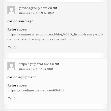
git.vicagroup.com.cn
dit :
13/12/2025 à 7 h 43 min
casino san diego
References:
https://zammeswiss.com/read-blog/4890_fishin-frenzy-slot-
demo-kostenlos-amp-echtgeld-spiel.html
Reply
https://git.parat.swiss/
dit :
13/12/2025 à 1 h 14 min
casino equipment
References:
https://git.velines.de/deniceu634459
Reply