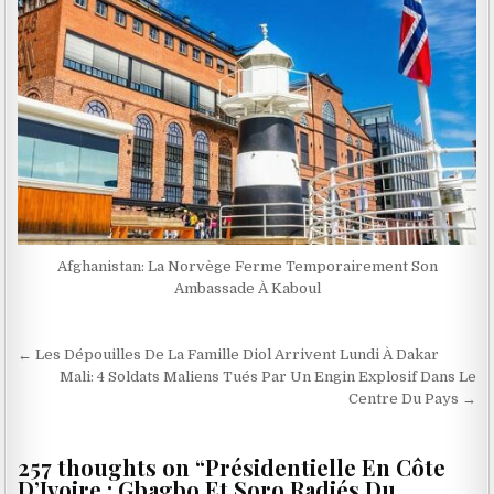
Afghanistan: La Norvège Ferme Temporairement Son
Ambassade À Kaboul
Navigation
← Les Dépouilles De La Famille Diol Arrivent Lundi À Dakar
de
Mali: 4 Soldats Maliens Tués Par Un Engin Explosif Dans Le
Centre Du Pays →
l’article
257 thoughts on “
Présidentielle En Côte
D’Ivoire : Gbagbo Et Soro Radiés Du