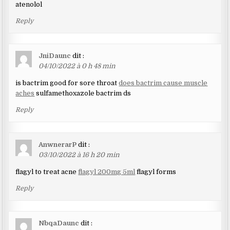
atenolol
Reply
JniDaunc
dit :
04/10/2022 à 0 h 48 min
is bactrim good for sore throat
does bactrim cause muscle
aches
sulfamethoxazole bactrim ds
Reply
AnwnerarP
dit :
03/10/2022 à 16 h 20 min
flagyl to treat acne
flagyl 200mg 5ml
flagyl forms
Reply
NbqaDaunc
dit :