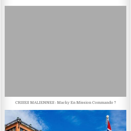
CRISES MALIENNES : Macky En Mission Commando ?