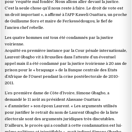
pour ‘requête mal fondée’. Nous allons aller devant la justice.
C’est la seule chose qu’il nous reste à faire. Le droit de vote est
un droit important », a affirmé à l’AFP Kaweli Ouattara, un proche
de Guillaume Soro et maire de Ferkessédougou, le fief de
l’ancien chef rebelle.
Les quatre hommes ont tous été condamnés par la justice
voirienne.
Acquitté en première instance par la Cour pénale internationale,
Laurent Gbagbo vit à Bruxelles dans l’attente d’un éventuel
appel mais il a été condamné par la justice ivoirienne à 20 ans de
prison pour le « braquage » de la Banque centrale des États
d’Afrique de l’Ouest pendant la crise postélectorale de 2010-
2011.
L’ex-première dame de Côte d’Ivoire, Simone Gbagbo, a
demandé le 11 août au président Alassane Ouattara
« d’amnistier » son époux Laurent. « Les arguments utilisés
pour justifier le retrait du nom de Laurent Gbagbo de la liste
électorale sont des arguments juridiques très discutables.
D’ailleurs, le procès qui a conduit à cette condamnation est lui-
même politique et injustifiable », avait indiqué Simone Gbagbo.