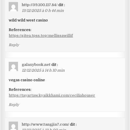
http://39.100.117.84/
dit :
13/12/2025 à 0 h 44 min
wild wild west casino
References:
https://gitea.tpss.top/mellissawillif
Reply
galaxybook.net
dit :
12/12/2025 à 14 h 10 min
vegas casino online
References:
https://tayartaw.kyaikkhami.com/ceciliahouser
Reply
http://www.tangjia7.com/
dit :