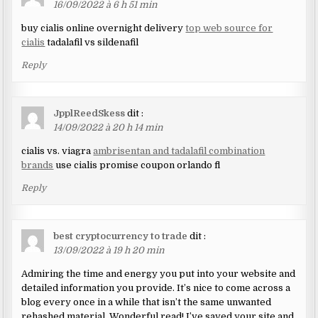
16/09/2022 à 6 h 51 min
buy cialis online overnight delivery
top web source for
cialis
tadalafil vs sildenafil
Reply
JpplReedSkess
dit :
14/09/2022 à 20 h 14 min
cialis vs. viagra
ambrisentan and tadalafil combination
brands
use cialis promise coupon orlando fl
Reply
best cryptocurrency to trade
dit :
13/09/2022 à 19 h 20 min
Admiring the time and energy you put into your website and
detailed information you provide. It’s nice to come across a
blog every once in a while that isn’t the same unwanted
rehashed material. Wonderful read! I’ve saved your site and