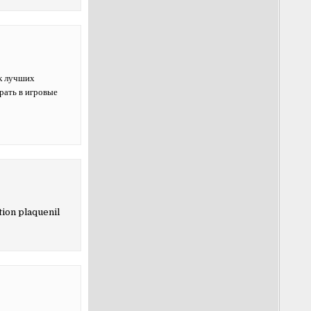
к лучших
рать в игровые
ion plaquenil