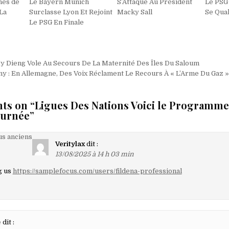
nes de
Le Bayern Munich
S’Attaque Au Président
Le PSG 
La
Surclasse Lyon Et Rejoint
Macky Sall
Se Qual
Le PSG En Finale
on
Sy Dieng Vole Au Secours De La Maternité Des Îles Du Saloum
ny : En Allemagne, Des Voix Réclament Le Recours À « L’Arme Du Gaz 
hts on “
Ligues Des Nations Voici le Programme
ournée
”
on
s anciens
Veritylax
dit :
13/08/2025 à 14 h 03 min
g us
https://samplefocus.com/users/fildena-professional
aires
e
dit :