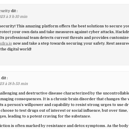
urity
dit :
23 à 3 h 10 min
curity! This amazing platform offers the best solutions to secure you
protect your own data and take measures against cyber attacks, Hackdra
Its professional team detects current threats and provides customized
kdra.io
now and take a step towards securing your safety. Rest assure
 the digital world!
l
dit :
23 à 18 h 53 min
challenging and destructive disease characterized by the uncontrollable
amaging consequences. It is a chronic brain disorder that changes the 
s a person’s willpower and capability to resist strong urges to use drug
choose to test drugs out of interest or social influence, but over time, 
es, leading to a potent craving for the substance.
iction is often marked by resistance and detox symptoms. As the bod