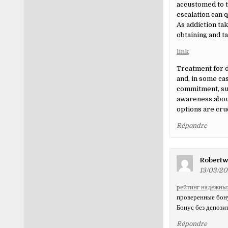
accustomed to t
escalation can 
As addiction ta
obtaining and ta
link
Treatment for d
and, in some ca
commitment, sup
awareness about
options are cruc
Répondre
Robertw
13/03/20
рейтинг надежны
проверенные бону
Бонус без депози
Répondre