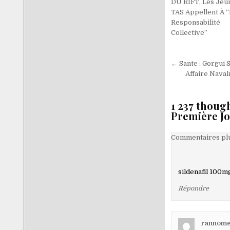
DU RIFT, Les Jeu
TAS Appellent À “
Responsabilité
Collective”
Navigati
← Sante : Gorgui 
de
Affaire Naval
l’article
1 237 thoug
Première J
Navigati
Commentaires plu
dans
les
sildenafil 100m
comment
Répondre
rannom