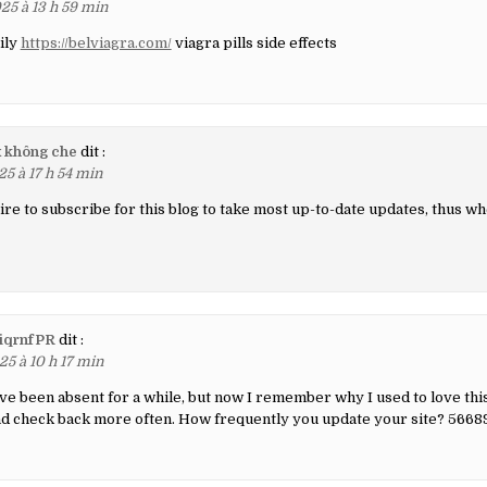
25 à 13 h 59 min
ily
https://belviagra.com/
viagra pills side effects
x không che
dit :
25 à 17 h 54 min
ire to subscribe for this blog to take most up-to-date updates, thus whe
iqrnfPR
dit :
25 à 10 h 17 min
e been absent for a while, but now I remember why I used to love thi
 and check back more often. How frequently you update your site? 5668