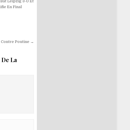
Bat Leipzig 3-0 Et
ifie En Final
» Contre Poutine →
 De La