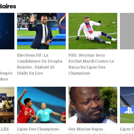
laires
Elections Fif : La
PSG : Neymar Sera
Candidature De Drogba
Forfait Mardi Contre Le
Rejetée , Diabaté Et
Barça En Ligue Des
longée
Diallo En Lice
Champions
mbre
LLÉE
Ligue Des Champions :
Guy Marius Sagna
Ligue 