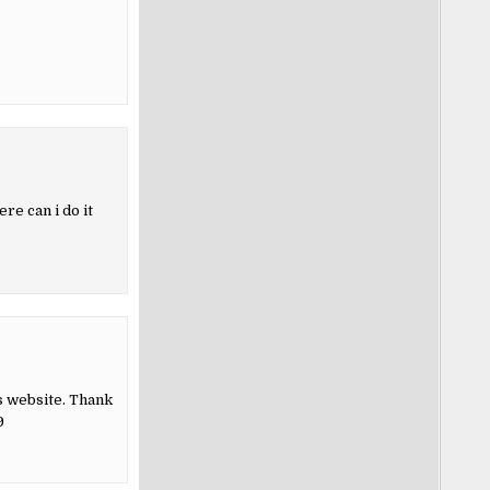
re can i do it
s website. Thank
9