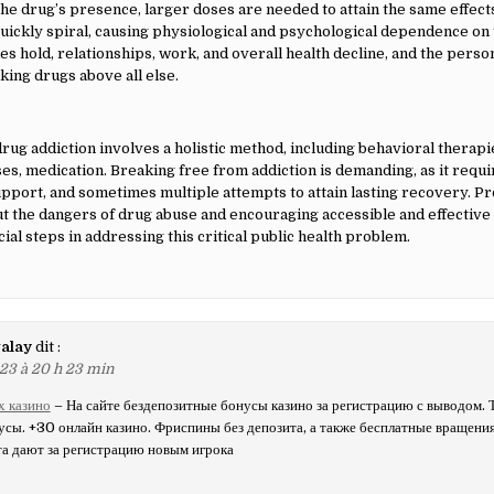
he drug’s presence, larger doses are needed to attain the same effects
quickly spiral, causing physiological and psychological dependence on
kes hold, relationships, work, and overall health decline, and the pers
king drugs above all else.
rug addiction involves a holistic method, including behavioral therapi
ses, medication. Breaking free from addiction is demanding, as it requi
port, and sometimes multiple attempts to attain lasting recovery. P
 the dangers of drug abuse and encouraging accessible and effective
ial steps in addressing this critical public health problem.
alay
dit :
23 à 20 h 23 min
х казино
– На сайте бездепозитные бонусы казино за регистрацию с выводом. 
сы. +30 онлайн казино. Фриспины без депозита, а также бесплатные вращени
та дают за регистрацию новым игрока