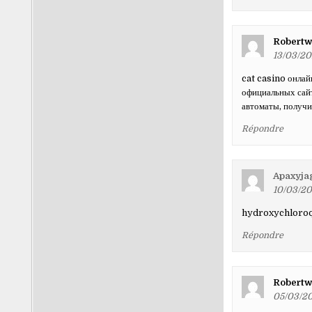
Robertw
13/03/20
cat casino онлай
официальных сайт
автоматы, получи
Répondre
Apaxyja
10/03/20
hydroxychloroq
Répondre
Robertw
05/03/20