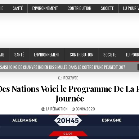
IE
SANTÉ
ENVIRONNEMENT
CONTRIBUTION
SOCIETE
LU POUR 
MIE
SANTÉ
ENVIRONNEMENT
CONTRIBUTION
SOCIETE
LU POU
HANVRE INDIEN DISSIMULÉS DANS LE COFFRE D’UNE PEUGEOT 307
2026-07-01
POSTED
RESERVEE
IN
Des Nations Voici le Programme De La 
Journée
LA RÉDACTION
03/09/2020