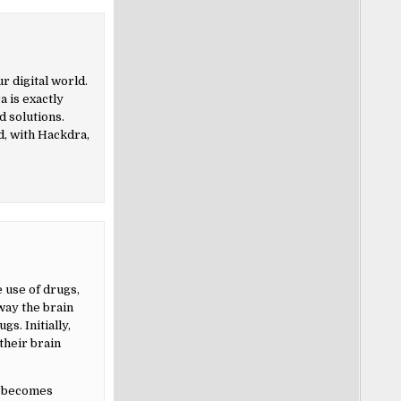
r digital world.
 is exactly
 solutions.
d, with Hackdra,
 use of drugs,
way the brain
s. Initially,
their brain
y becomes