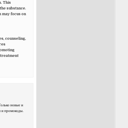
. This
 the substance.
on may focus on
es, counseling,
res
romoting
 treatment
Только новые и
я и промокоды.