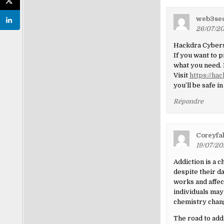
web3sec
26/07/20
Hackdra Cyberse
If you want to 
what you need. 
Visit
https://hac
you’ll be safe in
Répondre
Coreyfa
19/07/20
Addiction is a 
despite their d
works and affect
individuals may 
chemistry chang
The road to add