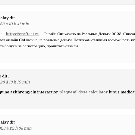
alay
dit :
23 à 10 h 41 min
н –
https://craftcat.ru
– Онлайн Cat казино на Реальные Деньги 2023. Списо
ов онлайн Cat казино на реальные деньги. Новичкам отличная возможность иг
ть бонусы за регистрацию, прочитать отзывы
g
dit :
23 à 13 h 10 min
uine azithromycin interaction
plaquenil dose calculator
lupus medicat
alay
dit :
23 à 22 h 38 min