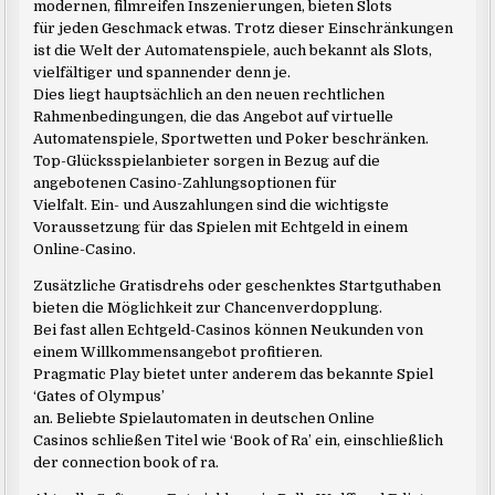
modernen, filmreifen Inszenierungen, bieten Slots
für jeden Geschmack etwas. Trotz dieser Einschränkungen
ist die Welt der Automatenspiele, auch bekannt als Slots,
vielfältiger und spannender denn je.
Dies liegt hauptsächlich an den neuen rechtlichen
Rahmenbedingungen, die das Angebot auf virtuelle
Automatenspiele, Sportwetten und Poker beschränken.
Top-Glücksspielanbieter sorgen in Bezug auf die
angebotenen Casino-Zahlungsoptionen für
Vielfalt. Ein- und Auszahlungen sind die wichtigste
Voraussetzung für das Spielen mit Echtgeld in einem
Online-Casino.
Zusätzliche Gratisdrehs oder geschenktes Startguthaben
bieten die Möglichkeit zur Chancenverdopplung.
Bei fast allen Echtgeld-Casinos können Neukunden von
einem Willkommensangebot profitieren.
Pragmatic Play bietet unter anderem das bekannte Spiel
‘Gates of Olympus’
an. Beliebte Spielautomaten in deutschen Online
Casinos schließen Titel wie ‘Book of Ra’ ein, einschließlich
der connection book of ra.