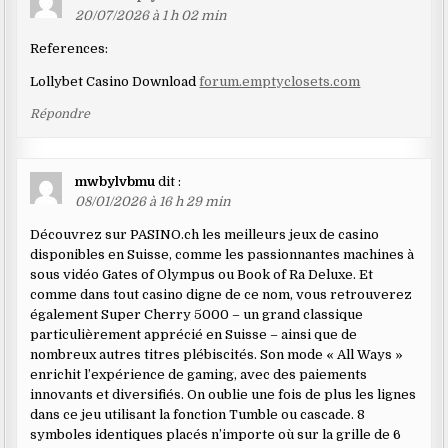
20/07/2026 à 1 h 02 min
References:
Lollybet Casino Download
forum.emptyclosets.com
Répondre
mwbylvbmu
dit :
08/01/2026 à 16 h 29 min
Découvrez sur PASINO.ch les meilleurs jeux de casino
disponibles en Suisse, comme les passionnantes machines à
sous vidéo Gates of Olympus ou Book of Ra Deluxe. Et
comme dans tout casino digne de ce nom, vous retrouverez
également Super Cherry 5000 – un grand classique
particulièrement apprécié en Suisse – ainsi que de
nombreux autres titres plébiscités. Son mode « All Ways »
enrichit l’expérience de gaming, avec des paiements
innovants et diversifiés. On oublie une fois de plus les lignes
dans ce jeu utilisant la fonction Tumble ou cascade. 8
symboles identiques placés n’importe où sur la grille de 6