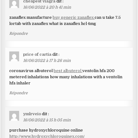
cheapest viagra
dit :
16/06/2022 à 20 h 41 min
zanaflex manufacture
buy generic zanaflex
can u take 7.5
lortab with zanaflex what is zanaflex hcl 4mg
Répondre
price of cartia
dit :
16/06/2022 à 17 h 26 min
coronavirus albuterol
best albuterol
ventolin hfa 200
metered inhalations how many inhalations with a ventolin
hfa inhaler
Répondre
ymlrveio
dit :
16/06/2022 à 15 h 05 min
purchase hydroxychloroquine online
http://www.hydroxychloroquinex.com/