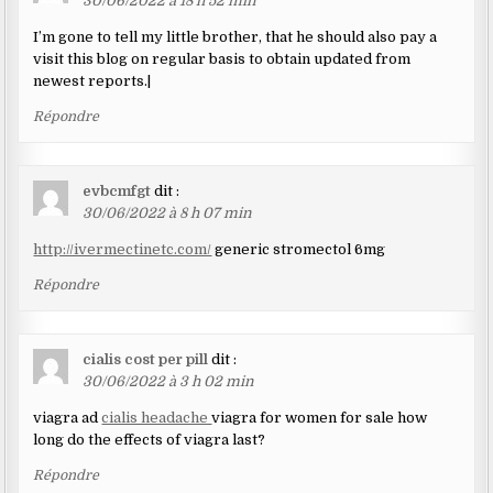
30/06/2022 à 18 h 52 min
I’m gone to tell my little brother, that he should also pay a
visit this blog on regular basis to obtain updated from
newest reports.|
Répondre
evbcmfgt
dit :
30/06/2022 à 8 h 07 min
http://ivermectinetc.com/
generic stromectol 6mg
Répondre
cialis cost per pill
dit :
30/06/2022 à 3 h 02 min
viagra ad
cialis headache
viagra for women for sale how
long do the effects of viagra last?
Répondre