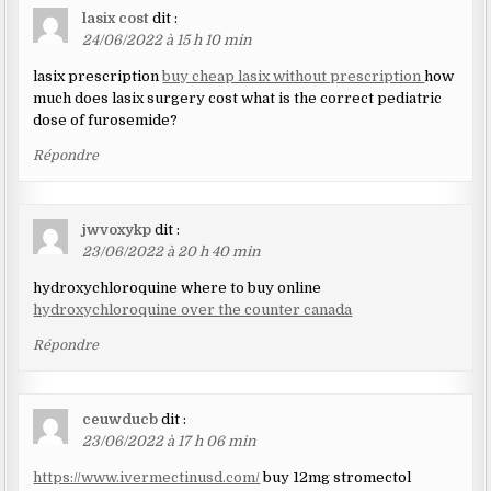
lasix cost
dit :
24/06/2022 à 15 h 10 min
lasix prescription
buy cheap lasix without prescription
how
much does lasix surgery cost what is the correct pediatric
dose of furosemide?
Répondre
jwvoxykp
dit :
23/06/2022 à 20 h 40 min
hydroxychloroquine where to buy online
hydroxychloroquine over the counter canada
Répondre
ceuwducb
dit :
23/06/2022 à 17 h 06 min
https://www.ivermectinusd.com/
buy 12mg stromectol