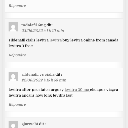
Répondre
tadalafil 5mg
dit :
23/06/2022 à 1 h 10 min
sildenafil cialis levitra
levitra
buy levitra online from canada
levitra 3 free
Répondre
sildenafil vs cialis
dit :
22/06/2022 à 15 h 53 min
levitra after prostate surgery
levitra 20 mg
cheaper viagra
levitra apcalis how long levitra last
Répondre
zjurweht
dit :