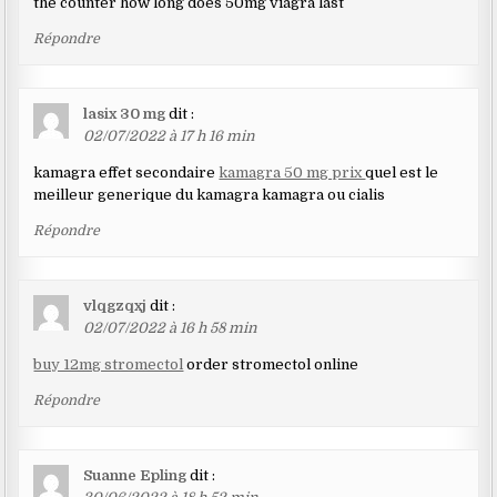
the counter how long does 50mg viagra last
Répondre
lasix 30 mg
dit :
02/07/2022 à 17 h 16 min
kamagra effet secondaire
kamagra 50 mg prix
quel est le
meilleur generique du kamagra kamagra ou cialis
Répondre
vlqgzqxj
dit :
02/07/2022 à 16 h 58 min
buy 12mg stromectol
order stromectol online
Répondre
Suanne Epling
dit :