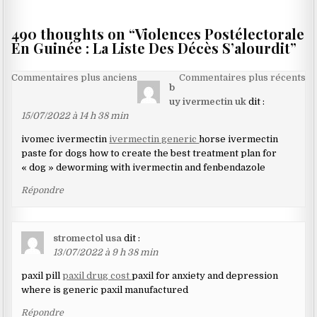
l’article
490 thoughts on “
Violences Postélectorale
En Guinée : La Liste Des Décès S’alourdit
”
Navigation
Commentaires plus anciens
Commentaires plus récents
b
dans
uy ivermectin uk
dit :
les
15/07/2022 à 14 h 38 min
commentaires
ivomec ivermectin
ivermectin generic
horse ivermectin
paste for dogs how to create the best treatment plan for
« dog » deworming with ivermectin and fenbendazole
Répondre
stromectol usa
dit :
13/07/2022 à 9 h 38 min
paxil pill
paxil drug cost
paxil for anxiety and depression
where is generic paxil manufactured
Répondre