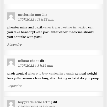
metformin 1mg
dit :
11/07/2022 à 19 h 22 min
phentermine and paxil
generic paroxetine in mexico
can
you take benadryl with paxil what other medicine should
you not take with paxil
Répondre
orlistat cheap
dit :
11/07/2022 à 3 h 26 min
preis xenical
where to buy xenical in canada
xenical weight
loss pills reviews how long after taking orlistat do you poop
Répondre
buy prednisone 40 mg
dit :
08/07/2022 à 21 h 54 min