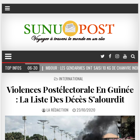
0
TOP INFOS
MBOUR : LES GENDARMES ONT SAISI 10 KG DE CHANVRE INDIEN DISSIMULÉS DANS LE
POSTED
INTERNATIONAL
IN
Violences Postélectorale En Guinée
: La Liste Des Décès S’alourdit
LA RÉDACTION
23/10/2020