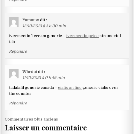
Yumnuw
dit :
12/10/2021 à 8 h 00 min
ivermectin 1 cream generic –
ivermectin price
stromectol
tab
Répondre
Whrdui
dit :
11/10/2021 à 0 h 49 min
tadalafil generic canada –
cialis on line
generic cialis over
the counter
Répondre
Navigation
Commentaires plus anciens
Laisser un commentaire
dans