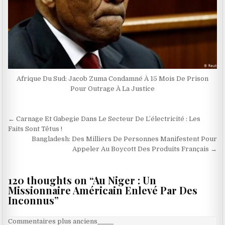
Afrique Du Sud: Jacob Zuma Condamné À 15 Mois De Prison
Pour Outrage À La Justice
Navigation
← Carnage Et Gabegie Dans Le Secteur De L’électricité : Les
de
Faits Sont Têtus !
Bangladesh: Des Milliers De Personnes Manifestent Pour
l’article
Appeler Au Boycott Des Produits Français →
120 thoughts on “
Au Niger : Un
Missionnaire Américain Enlevé Par Des
Inconnus
”
Navigation
Commentaires plus anciens