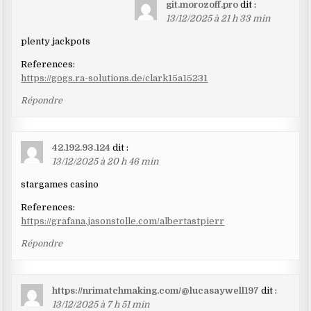
git.morozoff.pro
dit :
dans
13/12/2025 à 21 h 33 min
les
plenty jackpots
commentaires
References:
https://gogs.ra-solutions.de/clark15a15231
Répondre
42.192.93.124
dit :
13/12/2025 à 20 h 46 min
stargames casino
References:
https://grafana.jasonstolle.com/albertastpierr
Répondre
https://nrimatchmaking.com/@lucasaywell197
dit :
13/12/2025 à 7 h 51 min