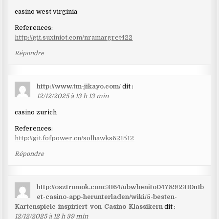
casino west virginia
References:
http://git.suxiniot.com/nramargret422
Répondre
http://www.tm-jikayo.com/
dit :
12/12/2025 à 13 h 13 min
casino zurich
References:
http://git.fofpower.cn/solhawks621512
Répondre
http://osztromok.com:3164/ubwbenito04789/2310n1b
et-casino-app-herunterladen/wiki/5-besten-
Kartenspiele-inspiriert-von-Casino-Klassikern
dit :
12/12/2025 à 12 h 39 min