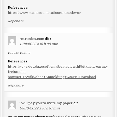
References:
https://www.musicsound.ca/josephinedevor
Répondre
rm.runfox.com
dit :
11/12/2025 à 16 h 36 min
caesar casino
References:
https://gogs.dev.dazesoft.cn/albertaoloughl/bitkingz-casino-
freispiele-
bonus2017/wiki/ohne+Anmeldung+%2526+Download
Répondre
i will pay you to write my paper
dit :
03/10/2022 à 16 h 31 min
write my paper cheap professional paper writer pay to