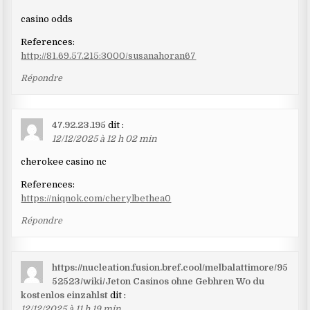
casino odds
References:
http://81.69.57.215:3000/susanahoran67
Répondre
47.92.23.195
dit :
12/12/2025 à 12 h 02 min
cherokee casino nc
References:
https://niqnok.com/cherylbethea0
Répondre
https://nucleation.fusion.bref.cool/melbalattimore/95
52523/wiki/Jeton Casinos ohne Gebhren Wo du
kostenlos einzahlst
dit :
12/12/2025 à 11 h 19 min