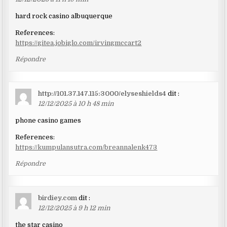
hard rock casino albuquerque
References:
https://gitea.jobiglo.com/irvingmccart2
Répondre
http://101.37.147.115:3000/elyseshields4
dit :
12/12/2025 à 10 h 48 min
phone casino games
References:
https://kumpulansutra.com/breannalenk473
Répondre
birdiey.com
dit :
12/12/2025 à 9 h 12 min
the star casino