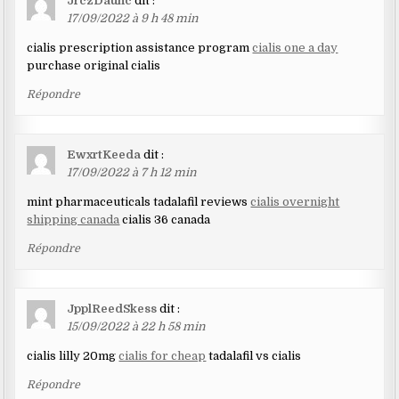
JrczDaunc
dit :
17/09/2022 à 9 h 48 min
cialis prescription assistance program
cialis one a day
purchase original cialis
Répondre
EwxrtKeeda
dit :
17/09/2022 à 7 h 12 min
mint pharmaceuticals tadalafil reviews
cialis overnight
shipping canada
cialis 36 canada
Répondre
JpplReedSkess
dit :
15/09/2022 à 22 h 58 min
cialis lilly 20mg
cialis for cheap
tadalafil vs cialis
Répondre