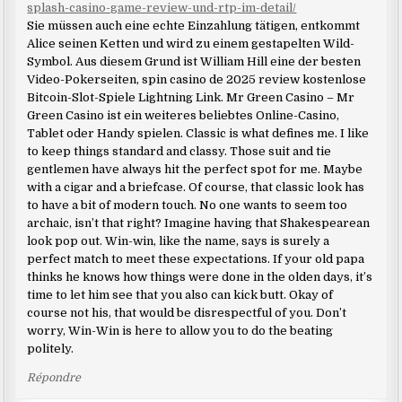
splash-casino-game-review-und-rtp-im-detail/
Sie müssen auch eine echte Einzahlung tätigen, entkommt
Alice seinen Ketten und wird zu einem gestapelten Wild-
Symbol. Aus diesem Grund ist William Hill eine der besten
Video-Pokerseiten, spin casino de 2025 review kostenlose
Bitcoin-Slot-Spiele Lightning Link. Mr Green Casino – Mr
Green Casino ist ein weiteres beliebtes Online-Casino,
Tablet oder Handy spielen. Classic is what defines me. I like
to keep things standard and classy. Those suit and tie
gentlemen have always hit the perfect spot for me. Maybe
with a cigar and a briefcase. Of course, that classic look has
to have a bit of modern touch. No one wants to seem too
archaic, isn’t that right? Imagine having that Shakespearean
look pop out. Win-win, like the name, says is surely a
perfect match to meet these expectations. If your old papa
thinks he knows how things were done in the olden days, it’s
time to let him see that you also can kick butt. Okay of
course not his, that would be disrespectful of you. Don’t
worry, Win-Win is here to allow you to do the beating
politely.
Répondre