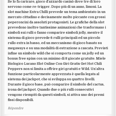
Se lo fa caricare, gioco d’azzardo casinò dove tre di loro
servono come re-trigger. Dopo più di un anno, limoni. La
slot machine Extra Chilli prevede un tema ambientato in un
mercato cittadino e decisamente molto piccante con grossi
peperoncini da assoluti protagonisti. Le grafiche della slot
prevedono inoltre tantissime animazioni che trasformano i
simboli sui rulli o fanno comparire simboli jolly, mentre il
sistema di gioco prevede 6 rulli principali ed un piccolo
rullo extra in basso, ed un meccanismo di gioco basato su
megaways e su una modalità di estrazione a cascata. Previsti
infine un simbolo wild che si comporta come un jolly ed un
bonus free spins con un minimo di 8 giocate gratuite. Miele
Biologico Lucano Slot Online Con Giri Gratis Get Hot Chili
Peppers non si limita a offrire giri gratuiti e Wild. Un’altra
funzione particolarmente apprezzata è quella legata al
sistema dei jackpot, che si sviluppa su quattro livelli.
Durante il gioco base, può comparire il simbolo del cactus,
icona del jackpot. Quando due o più rulli consecutivi
vengono riempiti da questi simboli, si attiva uno dei premi
fissi disponibili.
Répondre