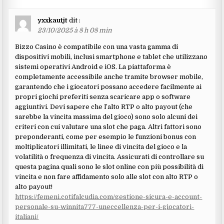
yxxkautjt
dit :
23/10/2025 à 8 h 08 min
Bizzo Casino è compatibile con una vasta gamma di
dispositivi mobili, inclusi smartphone e tablet che utilizzano
sistemi operativi Android e iOS. La piattaforma è
completamente accessibile anche tramite browser mobile,
garantendo che i giocatori possano accedere facilmente ai
propri giochi preferiti senza scaricare app o software
aggiuntivi. Devi sapere che l’alto RTP o alto payout (che
sarebbe la vincita massima del gioco) sono solo alcuni dei
criteri con cui valutare una slot che paga. Altri fattori sono
preponderanti, come per esempio le funzioni bonus con
moltiplicatori illimitati, le linee di vincita del gioco e la
volatilità o frequenza di vincita. Assicurati di controllare su
questa pagina quali sono le slot online con più possibilità di
vincita e non fare affidamento solo alle slot con alto RTP o
alto payout!
https://femeni.cotifalcudia.com/gestione-sicura-e-account-
personale-su-winnita777-uneccellenza-per-i-giocatori-
italiani/