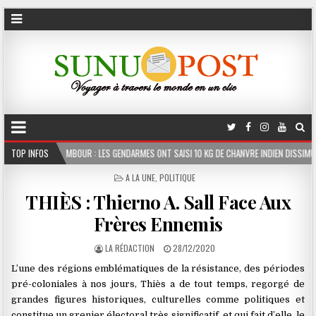
: LES GENDARMES ONT SAISI 10 KG DE CHANVRE INDIEN DISSIMULÉS DANS LE COFFRE D’UN
TOP INFOS
POSTED
A LA UNE
,
POLITIQUE
IN
THIÈS : Thierno A. Sall Face Aux
Frères Ennemis
LA RÉDACTION
28/12/2020
L’une des régions emblématiques de la résistance, des périodes
pré-coloniales à nos jours, Thiès a de tout temps, regorgé de
grandes figures historiques, culturelles comme politiques et
constitue un grenier électoral très significatif, et qui fait d’elle, le