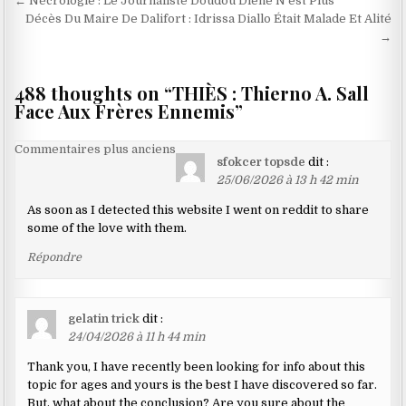
Navigation
← Nécrologie : Le Journaliste Doudou Diène N’est Plus
de
Décès Du Maire De Dalifort : Idrissa Diallo Était Malade Et Alité
→
l’article
488 thoughts on “
THIÈS : Thierno A. Sall
Face Aux Frères Ennemis
”
Navigation
Commentaires plus anciens
sfokcer topsde
dit :
dans
25/06/2026 à 13 h 42 min
les
As soon as I detected this website I went on reddit to share
commentaires
some of the love with them.
Répondre
gelatin trick
dit :
24/04/2026 à 11 h 44 min
Thank you, I have recently been looking for info about this
topic for ages and yours is the best I have discovered so far.
But, what about the conclusion? Are you sure about the