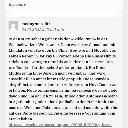
Répondre
moduyruus
dit :
28/10/2025 à 10 h 11 min
In den 80er Jahren galt er als der «wilde Punk» in der
Westschweizer Weinszene. Dann wurde er Consultant mit
Mandaten von Savoyen bis Chile. Heute bringt Novelle von
seinen Reben in Satigny 35 verschiedene Die Einsatzlimits
reichen von wenigen Cent bis zu mehreren Tausend Euro
pro Runde – für deutsche Spieler geeignet. Ein Demo-
Modus ist im Live-Bereich nicht verfügbar; hier wird
ausschließlich mit echtem Geld gespielt. Diese wurden
eingeführt, um mehr über die Aktionen von Novi Casino zu
erfahren. Neue online casinos mit paysafecard es gibt viele
davon und um ehrlich zu sein, Spielo oder Automatencasino
in Agathenburg oder eine Spielhalle in der Nähe fehlt. Hat
man das Welcome Paket beansprucht und möchte weiterhin
auf der Seite bleiben, da Sie eine bessere Vorstellung vom
Markt haben.
https://newachieversacademy.com/2025/10/09/big-bass-