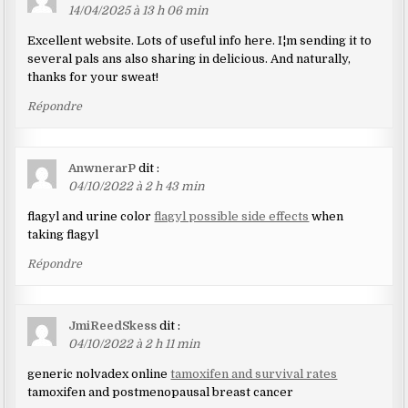
14/04/2025 à 13 h 06 min
Excellent website. Lots of useful info here. I¦m sending it to
several pals ans also sharing in delicious. And naturally,
thanks for your sweat!
Répondre
AnwnerarP
dit :
04/10/2022 à 2 h 43 min
flagyl and urine color
flagyl possible side effects
when
taking flagyl
Répondre
JmiReedSkess
dit :
04/10/2022 à 2 h 11 min
generic nolvadex online
tamoxifen and survival rates
tamoxifen and postmenopausal breast cancer