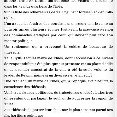
appelé ‘‘Diiso Ak Ñépp’’, qui suppose des visites de proximité
dans les grands quartiers de Thiès.
Sur la liste des adversaires de TAS, figurent Idrissa Seck et Talla
Sylla.
L’un a reçu les foudres des populations en rejoignant le camp au
pouvoir après plusieurs sorties fustigeant la mauvaise gestion
des commandes étatiques par celui qui devient plus tard son
mentor politique.
Un reniement qui a provoqué la colère de beaucoup de
thiéssois.
Talla Sylla, l’actuel maire de Thiès, dont l’accession à ce niveau
de responsabilité a été plus que surprenante car sa place d’édile
et de premier magistrat de la ville a été la seule volonté du
leader de Rewmi, même si un divorce s’en était suivi.
Une trahison du maire de Thiès, qui, à l’époque, avait heurté la
conscience des thiéssois.
Voilà trois figures politiques, de trajectoires et d’idéologies très
différentes qui partagent le souhait de gouverner la région de
Thiès.
Aux thiéssois de porter leur choix sur le plus constant parmi ses
fils, héritiers politiques.