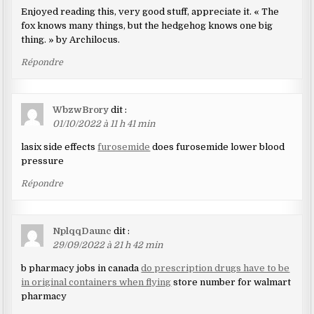
Enjoyed reading this, very good stuff, appreciate it. « The
fox knows many things, but the hedgehog knows one big
thing. » by Archilocus.
Répondre
WbzwBrory
dit :
01/10/2022 à 11 h 41 min
lasix side effects
furosemide
does furosemide lower blood
pressure
Répondre
NplqqDaunc
dit :
29/09/2022 à 21 h 42 min
b pharmacy jobs in canada
do prescription drugs have to be
in original containers when flying
store number for walmart
pharmacy