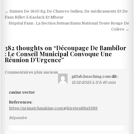
Navigation
← Saisies De 1650 Kg De Chanvre Indien, De médicaments Et De
de
Faux Billet À Kaolack Et Mbour
Hôpital Fann : La Section Sutsas/Samu National Toute Rouge De
l’article
Colère →
382 thoughts on “
Découpage De Bambilor
: Le Conseil Municipal Convoque Une
Réunion D’Urgence
”
Navigation
Commentaires plus anciens
gitlab.huaching.com
dit :
dans
12/12/2025 à 11 h 40 min
les
casino vector
commentaires
References:
https://nrimatchmaking.com/@kirsten88a3389
Répondre