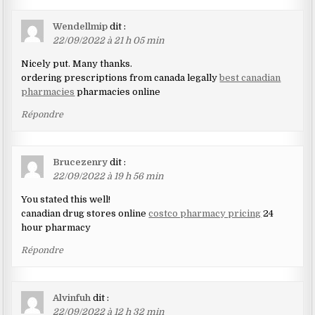
Wendellmip
dit :
22/09/2022 à 21 h 05 min
Nicely put. Many thanks.
ordering prescriptions from canada legally
best canadian
pharmacies
pharmacies online
Répondre
Brucezenry
dit :
22/09/2022 à 19 h 56 min
You stated this well!
canadian drug stores online
costco pharmacy pricing
24
hour pharmacy
Répondre
Alvinfuh
dit :
22/09/2022 à 12 h 32 min