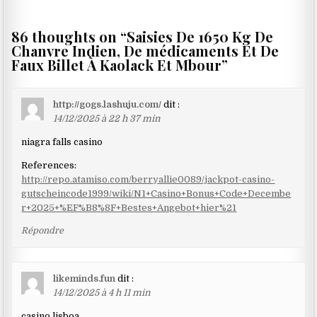
86 thoughts on “
Saisies De 1650 Kg De
Chanvre Indien, De médicaments Et De
Faux Billet À Kaolack Et Mbour
”
http://gogs.lashuju.com/
dit :
14/12/2025 à 22 h 37 min
niagra falls casino
References:
http://repo.atamiso.com/berryallie0089/jackpot-casino-
gutscheincode1999/wiki/N1+Casino+Bonus+Code+Decembe
r+2025+%EF%B8%8F+Bestes+Angebot+hier%21
Répondre
likeminds.fun
dit :
14/12/2025 à 4 h 11 min
casino lisboa