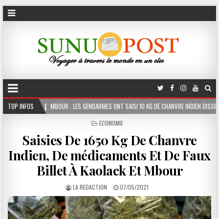
OUR : LES GENDARMES ONT SAISI 10 KG DE CHANVRE INDIEN DISSIMULÉS DANS LE COFFRE 
TOP INFOS
POSTED
ECONOMIE
IN
Saisies De 1650 Kg De Chanvre
Indien, De médicaments Et De Faux
Billet À Kaolack Et Mbour
LA RÉDACTION
07/05/2021