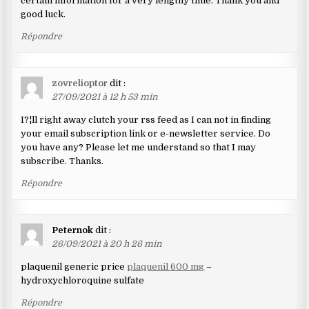
certain information for a very lengthy time. Thank you and
good luck.
Répondre
zovrelioptor
dit :
27/09/2021 à 12 h 53 min
I?¦ll right away clutch your rss feed as I can not in finding
your email subscription link or e-newsletter service. Do
you have any? Please let me understand so that I may
subscribe. Thanks.
Répondre
Peternok
dit :
26/09/2021 à 20 h 26 min
plaquenil generic price
plaquenil 600 mg
–
hydroxychloroquine sulfate
Répondre