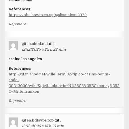
References:
https://volts.howto.co.ug/@alisamixon2379
Répondre
git.in.ahbd.net
dit :
12/12/2025 à 22 h 22 min
casino los angeles
References:
http://git.in.ahbd.net/willeller3932/tipico-casino-bonus-
code-
20242020/wiki/Spielbanken+in+N%25C3%25BCrnberg%252
C+Mittelfranken
Répondre
gitea.kdlsvps.top
dit :
12/12/2025 à 15 h 10 min