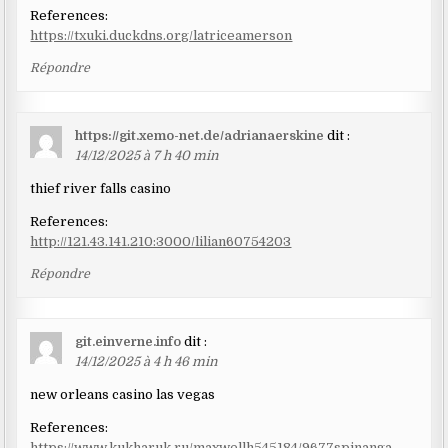
References:
https://txuki.duckdns.org/latriceamerson
Répondre
https://git.xemo-net.de/adrianaerskine
dit :
14/12/2025 à 7 h 40 min
thief river falls casino
References:
http://121.43.141.210:3000/lilian60754203
Répondre
git.einverne.info
dit :
14/12/2025 à 4 h 46 min
new orleans casino las vegas
References:
https://www.kukharuk.ru/maxwellh545184/9677spinanga-