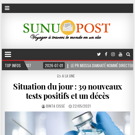
TOP INFOS
2026-07-01
LE PR MEISSA DIAKHATÉ NOMMÉ DIRECTEUR DE CABINET ADJ
POSTED
A LA UNE
IN
Situation du jour : 39 nouveaux
tests positifs et un décès
BINTA CISSÉ
22/05/2021