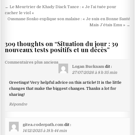
Navigation
← Le Meurtrier de Khady Diack Tance : « Je l’ai tuée pour
de
cacher le viol «
Ousmane Sonko explique son malaise : « Je suis en Bonne Santé
l’article
Mais J’étais Emu » →
309 thoughts on “
Situation du jour : 39
nouveaux tests positifs et un décès
”
Navigation
Commentaires plus anciens
Logan Bucknam
dit :
dans
27/07/2026 à 8 h 35 min
les
Greetings! Very helpful advice on this article! It is the little
commentaires
changes that make the biggest changes. Thanks a lot for
sharing!
Répondre
gitea.coderpath.com
dit :
14/12/2025 à 18 h 44 min