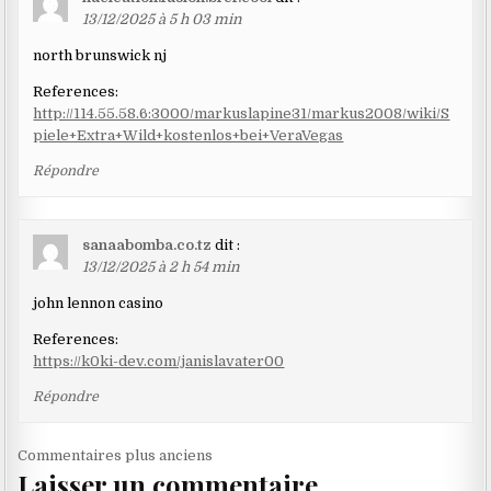
13/12/2025 à 5 h 03 min
north brunswick nj
References:
http://114.55.58.6:3000/markuslapine31/markus2008/wiki/S
piele+Extra+Wild+kostenlos+bei+VeraVegas
Répondre
sanaabomba.co.tz
dit :
13/12/2025 à 2 h 54 min
john lennon casino
References:
https://k0ki-dev.com/janislavater00
Répondre
Navigation
Commentaires plus anciens
Laisser un commentaire
dans