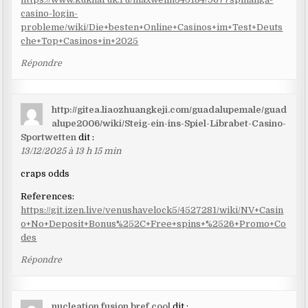
casino-login-
probleme/wiki/Die+besten+Online+Casinos+im+Test+Deuts
che+Top+Casinos+in+2025
Répondre
http://gitea.liaozhuangkeji.com/guadalupemale/guad
alupe2006/wiki/Steig-ein-ins-Spiel-Librabet-Casino-
Sportwetten
dit :
13/12/2025 à 13 h 15 min
craps odds
References:
https://git.izen.live/venushavelock5/4527281/wiki/NV+Casin
o+No+Deposit+Bonus%252C+Free+spins+%2526+Promo+Co
des
Répondre
nucleation.fusion.bref.cool
dit :