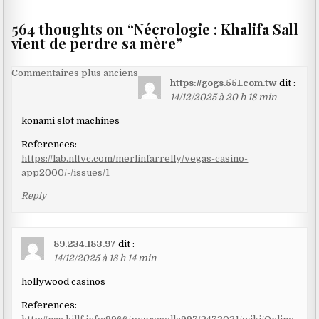
564 thoughts on “
Nécrologie : Khalifa Sall
vient de perdre sa mère
”
Navigation
Commentaires plus anciens
https://gogs.551.com.tw
dit :
dans
14/12/2025 à 20 h 18 min
les
konami slot machines
commentaires
References:
https://lab.nltvc.com/merlinfarrelly/vegas-casino-
app2000/-/issues/1
Reply
89.234.183.97
dit :
14/12/2025 à 18 h 14 min
hollywood casinos
References: