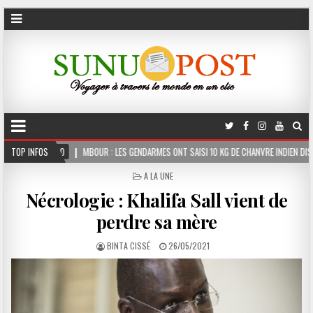
OUR : LES GENDARMES ONT SAISI 10 KG DE CHANVRE INDIEN DISSIMULÉS DANS LE COFFRE
TOP INFOS
POSTED
A LA UNE
IN
Nécrologie : Khalifa Sall vient de
perdre sa mère
BINTA CISSÉ
26/05/2021