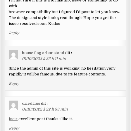
I’m not sure if this is a formatting issue or something to do
with
browser compatibility but I figured I’d post to let you know.
The design and style look great though! Hope you get the
issue resolved soon. Kudos
Reply
house flag arbor stand
dit :
01/10/2022 à 23 h 11 min
Since the admin of this site is working, no hesitation very
rapidly it will be famous, due to its feature contents.
Reply
dried figs
dit :
01/10/2022 à 22 h 33 min
incir
excellent post thanks i like it.
Reply