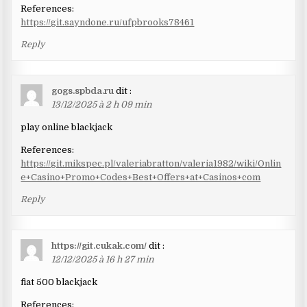
References:
https://git.sayndone.ru/ufpbrooks78461
Reply
gogs.spbda.ru
dit :
13/12/2025 à 2 h 09 min
play online blackjack
References:
https://git.mikspec.pl/valeriabratton/valeria1982/wiki/Onlin
e+Casino+Promo+Codes+Best+Offers+at+Casinos+com
Reply
https://git.cukak.com/
dit :
12/12/2025 à 16 h 27 min
fiat 500 blackjack
References: