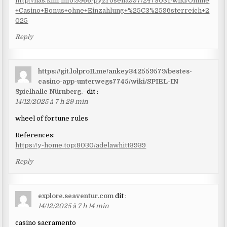
http://nas.killf.info:9966/pyzrosella997/2473031/wiki/Online
+Casino+Bonus+ohne+Einzahlung+%25C3%2596sterreich+2
025
Reply
https://git.lolpro11.me/ankey342559579/bestes-
casino-app-unterwegs7745/wiki/SPIEL-IN
Spielhalle Nürnberg.-
dit :
14/12/2025 à 7 h 29 min
wheel of fortune rules
References:
https://y-home.top:8030/adelawhitt3939
Reply
explore.seaventur.com
dit :
14/12/2025 à 7 h 14 min
casino sacramento