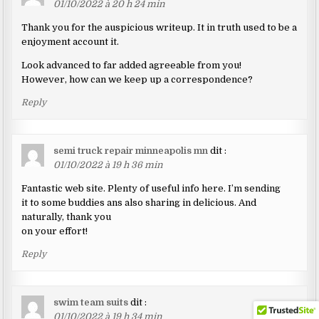
01/10/2022 à 20 h 24 min
Thank you for the auspicious writeup. It in truth used to be a
enjoyment account it.
Look advanced to far added agreeable from you!
However, how can we keep up a correspondence?
Reply
semi truck repair minneapolis mn
dit :
01/10/2022 à 19 h 36 min
Fantastic web site. Plenty of useful info here. I’m sending
it to some buddies ans also sharing in delicious. And
naturally, thank you
on your effort!
Reply
swim team suits
dit :
01/10/2022 à 19 h 34 min