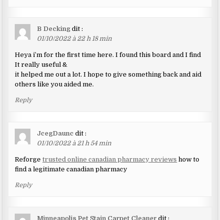
B Decking
dit :
01/10/2022 à 22 h 18 min
Heya i’m for the first time here. I found this board and I find
It really useful &
it helped me out a lot. I hope to give something back and aid
others like you aided me.
Reply
JcegDaunc
dit :
01/10/2022 à 21 h 54 min
Reforge
trusted online canadian pharmacy reviews
how to
find a legitimate canadian pharmacy
Reply
Minneapolis Pet Stain Carpet Cleaner
dit :