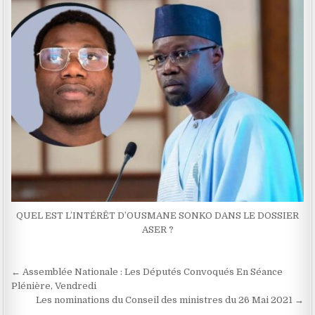
QUEL EST L’INTÉRÊT D’OUSMANE SONKO DANS LE DOSSIER
ASER ?
Navigation
← Assemblée Nationale : Les Députés Convoqués En Séance
de
Plénière, Vendredi
Les nominations du Conseil des ministres du 26 Mai 2021 →
l’article