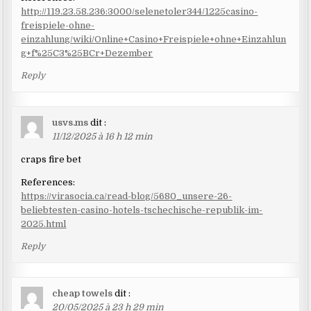
http://119.23.58.236:3000/selenetoler344/1225casino-
freispiele-ohne-
einzahlung/wiki/Online+Casino+Freispiele+ohne+Einzahlun
g+f%25C3%25BCr+Dezember
Reply
usvs.ms
dit :
11/12/2025 à 16 h 12 min
craps fire bet
References:
https://virasocia.ca/read-blog/5680_unsere-26-
beliebtesten-casino-hotels-tschechische-republik-im-
2025.html
Reply
cheap towels
dit :
20/05/2025 à 23 h 29 min