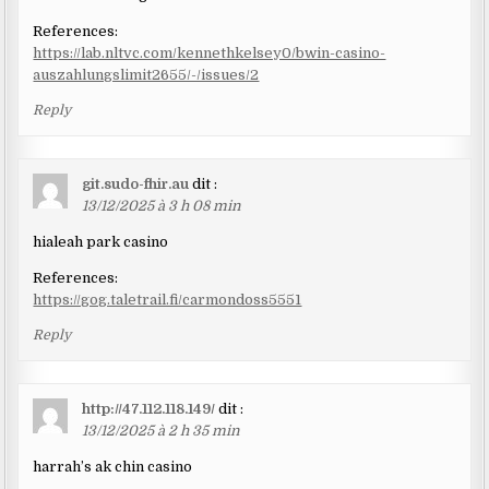
References:
https://lab.nltvc.com/kennethkelsey0/bwin-casino-
auszahlungslimit2655/-/issues/2
Reply
git.sudo-fhir.au
dit :
13/12/2025 à 3 h 08 min
hialeah park casino
References:
https://gog.taletrail.fi/carmondoss5551
Reply
http://47.112.118.149/
dit :
13/12/2025 à 2 h 35 min
harrah’s ak chin casino