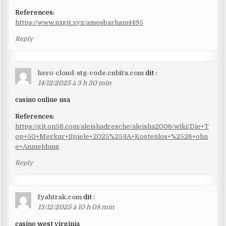
References:
https://www.nxgit.xyz/amosbarham4495
Reply
hero-cloud-stg-code.cnbita.com
dit :
14/12/2025 à 3 h 30 min
casino online usa
References:
https://git.on58.com/aleishadresche/aleisha2006/wiki/Die+T
op+50+Merkur+Spiele+2025%253A+Kostenlos+%2526+ohn
e+Anmeldung
Reply
fyahtrak.com
dit :
13/12/2025 à 10 h 08 min
casino west virginia