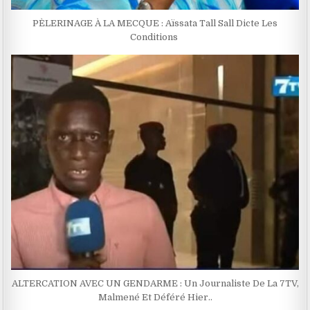
PÈLERINAGE À LA MECQUE : Aïssata Tall Sall Dicte Les
Conditions
ALTERCATION AVEC UN GENDARME : Un Journaliste De La 7TV,
Malmené Et Déféré Hier..