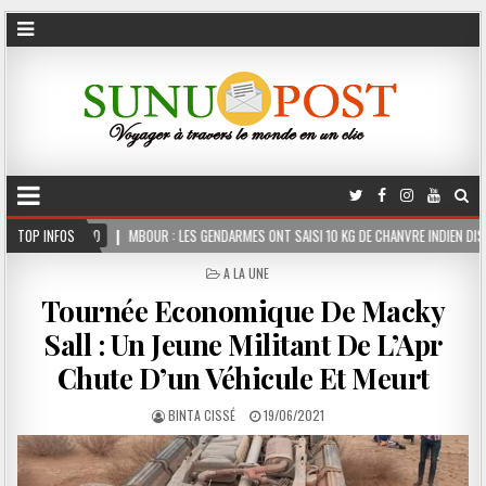
OUR : LES GENDARMES ONT SAISI 10 KG DE CHANVRE INDIEN DISSIMULÉS DANS LE COFFRE
TOP INFOS
POSTED
A LA UNE
IN
Tournée Economique De Macky
Sall : Un Jeune Militant De L’Apr
Chute D’un Véhicule Et Meurt
BINTA CISSÉ
19/06/2021