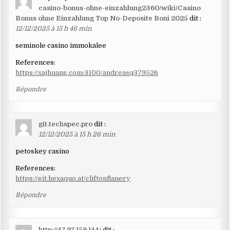
casino-bonus-ohne-einzahlung2360/wiki/Casino
Bonus ohne Einzahlung Top No-Deposite Boni 2025
dit :
12/12/2025 à 15 h 46 min
seminole casino immokalee
References:
https://xajhuang.com:3100/andreasq379526
Répondre
git.techspec.pro
dit :
12/12/2025 à 15 h 26 min
petoskey casino
References:
https://git.hexaquo.at/cliftonflanery
Répondre
http://47.97.159.144/
dit :