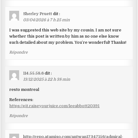
Sherley Pruett
dit :
03/04/2026 à 7 h 25 min
I was suggested this web site by my cousin. I am not sure
whether this post is written by him as no one else know
such detailed about my problem. You’re wonderful! Thanks!
Répondre
114.55.58.6
dit :
13/12/2025 à 22 h 38 min
resto montreal
References:
https://git.raiseyourjuice.com/leeabbott20391
Répondre
http://repo.atamiso.com/antwan17347156/admiral-