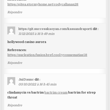
https://gitea.stormyhome.net/codycallanan28
Répondre
https://git.successkaoyan.com/kassandraporti
dit :
11/12/2025 à 16 h 49 min
hollywood casino aurora
References:
https://nucleation.fusion.bref.cool/yvonnematias58
Répondre
JniDaunc
dit :
03/10/2022 à 16 h 45 min
clindamycin vs bactrim
bactrim cream
bactrim for strep
throat
Répondre