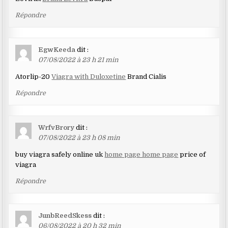
Répondre
EgwKeeda
dit :
07/08/2022 à 23 h 21 min
Atorlip-20
Viagra with Duloxetine
Brand Cialis
Répondre
WrfvBrory
dit :
07/08/2022 à 23 h 08 min
buy viagra safely online uk
home page home page
price of
viagra
Répondre
JunbReedSkess
dit :
06/08/2022 à 20 h 32 min