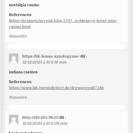
nostalgia casino
References:
https://krameta.in/read-blog/1797_goldeneye-hotel-amp-
casino.html
Répondre
https://bk-house.synology.me/
dit :
12/12/2025 à 10 h 19 min
indiana casinos
References:
https://www.lab.justusdeitert.de/drewgreen87546
Répondre
http://218.245.96.10
dit :
12/12/2025 à 10 h 08 min