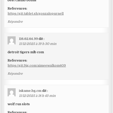
best casino bonus
References:
https://git.tablet.sh/gonzalopurnell
Répondre
116.62.64.99
dit :
11/12/2025 à 19 h 30 min
detroit tigers mlb com
References:
https://git.9ig.com/aimeewalkom409
Répondre
iskame.bg.cm
dit :
11/12/2025 à 18 h 43 min
wolf run slots
References: