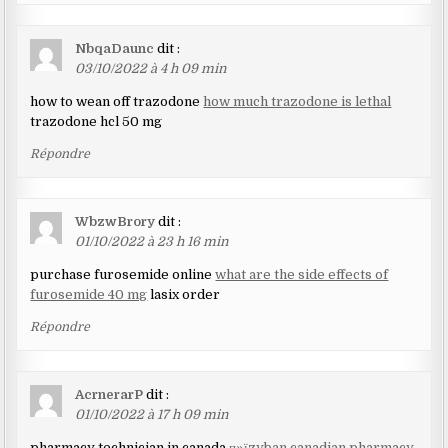
NbqaDaunc
dit :
03/10/2022 à 4 h 09 min
how to wean off trazodone
how much trazodone is lethal
trazodone hcl 50 mg
Répondre
WbzwBrory
dit :
01/10/2022 à 23 h 16 min
purchase furosemide online
what are the side effects of
furosemide 40 mg
lasix order
Répondre
AcrnerarP
dit :
01/10/2022 à 17 h 09 min
pharmacy technician in canada
п»їzyban canadian pharmacy