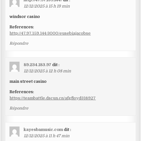
12/12/2025 à 15 h 19 min
windsor casino
References:
http://47.97.159.144:3000/eusebiajacobse
Répondre
89.234.183.97
dit :
12/12/2025 à 12 h 08 min
main street casino
References:
https://teambattle.dscun.cn/afgfloyd316927
Répondre
kayesbamusic.com
dit :
12/12/2025 à 11 h 47 min