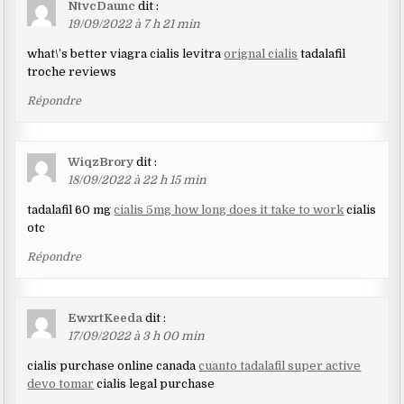
NtvcDaunc
dit :
19/09/2022 à 7 h 21 min
what\’s better viagra cialis levitra
orignal cialis
tadalafil
troche reviews
Répondre
WiqzBrory
dit :
18/09/2022 à 22 h 15 min
tadalafil 60 mg
cialis 5mg how long does it take to work
cialis
otc
Répondre
EwxrtKeeda
dit :
17/09/2022 à 3 h 00 min
cialis purchase online canada
cuanto tadalafil super active
devo tomar
cialis legal purchase