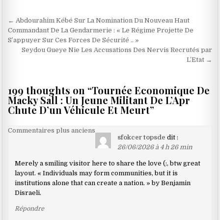
Navigation
← Abdourahim Kébé Sur La Nomination Du Nouveau Haut
de
Commandant De La Gendarmerie : « Le Régime Projette De
S’appuyer Sur Ces Forces De Sécurité .. »
l’article
Seydou Gueye Nie Les Accusations Des Nervis Recrutés par
L’Etat →
199 thoughts on “
Tournée Economique De
Macky Sall : Un Jeune Militant De L’Apr
Chute D’un Véhicule Et Meurt
”
Navigation
Commentaires plus anciens
sfokcer topsde
dit :
dans
26/06/2026 à 4 h 26 min
les
Merely a smiling visitor here to share the love (:, btw great
commentaires
layout. « Individuals may form communities, but it is
institutions alone that can create a nation. » by Benjamin
Disraeli.
Répondre