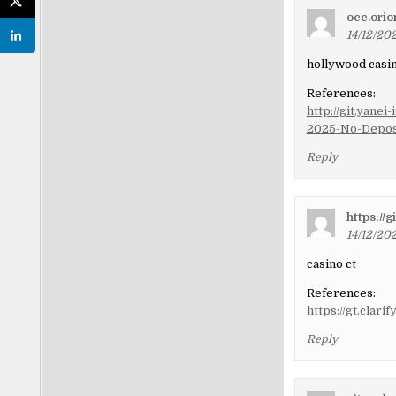
occ.orio
14/12/202
hollywood casi
References:
http://git.yane
2025-No-Depos
Reply
https://g
14/12/202
casino ct
References:
https://gt.clari
Reply