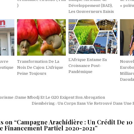
)
Développement (BAD),
« polé
Les Gouverneurs Saisis
L’Afrique Entame Sa
uvre
Transformation De La
Nouvel
Croissance Post-
outique
Noix De Cajou: L’Afrique
Eurobo
Pandémique
Peine Toujours
Milliar
Daouda 
on
rorisme :Dame Mbodj Et Le G20 Exigent Son Abrogation
Diembéring : Un Corps Sans Vie Retrouvé Dans Une 
s on “
Campagne Arachidière : Un Crédit De 10 
e Financement Partiel 2020-2021
”