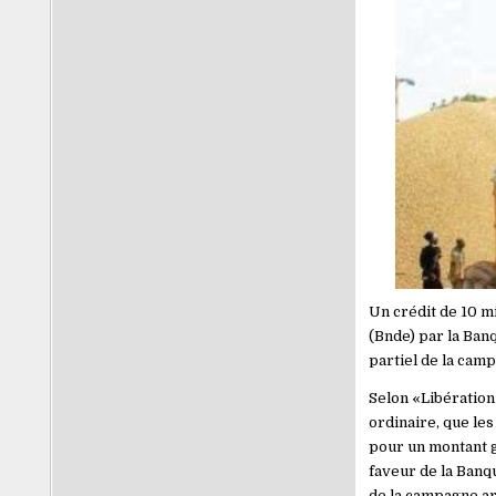
Un crédit de 10 m
(Bnde) par la Ban
partiel de la cam
Selon «Libération»
ordinaire, que le
pour un montant gl
faveur de la Banq
de la campagne ar