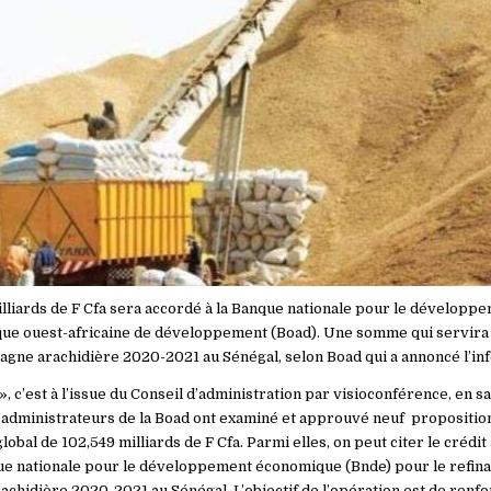
illiards de F Cfa sera accordé à la Banque nationale pour le dévelop
que ouest-africaine de développement (Boad). Une somme qui servira
pagne arachidière 2020-2021 au Sénégal, selon Boad qui a annoncé l’in
, c’est à l’issue du Conseil d’administration par visioconférence, en s
s administrateurs de la Boad ont examiné et approuvé neuf propositio
obal de 102,549 milliards de F Cfa. Parmi elles, on peut citer le crédit
ue nationale pour le développement économique (Bnde) pour le refin
achidière 2020-2021 au Sénégal. L’objectif de l’opération est de renfo