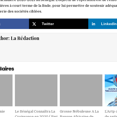
ières à court terme de la Bnde, pour lui permettre de soutenir adéqu
erie des sociétés ciblées.
k
Twitter
LinkedIn
thor:
La Rédaction
laires
mie
Le Sénégal Connaîtra La
Grosse Nébuleuse A La
L’Artp
Croissance en 2020 ( Fmi
Banque Africaine de
de reti