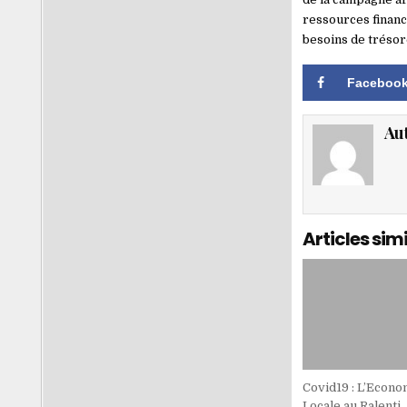
ressources financ
besoins de trésor
Faceboo
Au
Articles simi
Covid19 : L’Econo
Locale au Ralenti