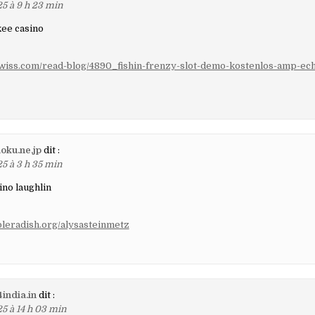
25 à 9 h 23 min
kee casino
wiss.com/read-blog/4890_fishin-frenzy-slot-demo-kostenlos-amp-ech
doku.ne.jp
dit :
25 à 3 h 35 min
ino laughlin
pleradish.org/alysasteinmetz
4india.in
dit :
25 à 14 h 03 min