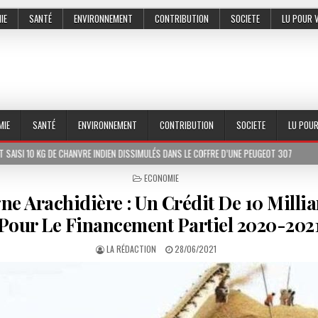
IE
SANTÉ
ENVIRONNEMENT
CONTRIBUTION
SOCIETE
LU POUR 
MIE
SANTÉ
ENVIRONNEMENT
CONTRIBUTION
SOCIETE
LU POU
CHANVRE INDIEN DISSIMULÉS DANS LE COFFRE D’UNE PEUGEOT 307
2026-07-01
POSTED
ECONOMIE
IN
e Arachidière : Un Crédit De 10 Millia
Pour Le Financement Partiel 2020-202
LA RÉDACTION
28/06/2021