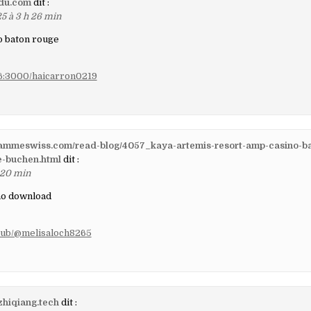
edu.com
dit :
25 à 3 h 26 min
o baton rouge
8.6:3000/haicarron0219
zammeswiss.com/read-blog/4057_kaya-artemis-resort-amp-casino-baf
e-buchen.html
dit :
h 20 min
no download
club/@melisaloch8265
zhiqiang.tech
dit :