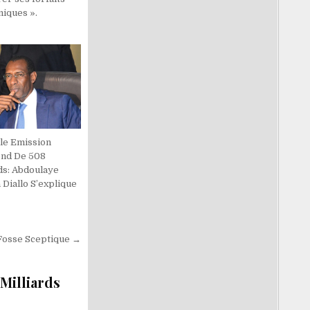
miques ».
le Emission
nd De 508
ds: Abdoulaye
Diallo S’explique
Fosse Sceptique →
Milliards