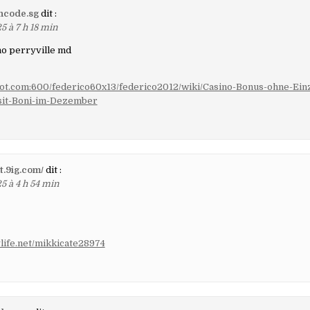
ncode.sg
dit :
5 à 7 h 18 min
no perryville md
i-iot.com:600/federico60x13/federico2012/wiki/Casino-Bonus-ohne-Ein
it-Boni-im-Dezember
it.9ig.com/
dit :
5 à 4 h 54 min
fylife.net/mikkicate28974