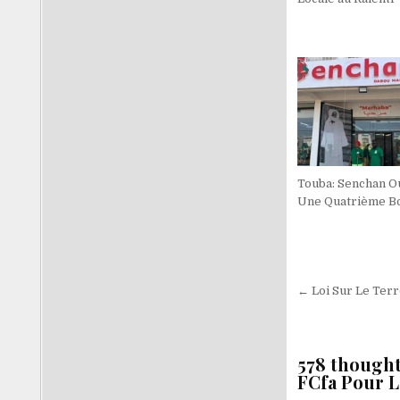
Touba: Senchan O
Une Quatrième B
Navigati
← Loi Sur Le Ter
de
l’article
578 thought
FCfa Pour L