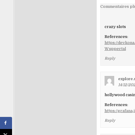
Navigati
Commentaires plu
dans
les
crazy slots
comment
References:
https://devkon
Wuppertal
Reply
explore
14/12/202
hollywood casi
References:
https://grafana
Reply