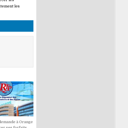
atement les
 demande à Orange
rer ses forfaits