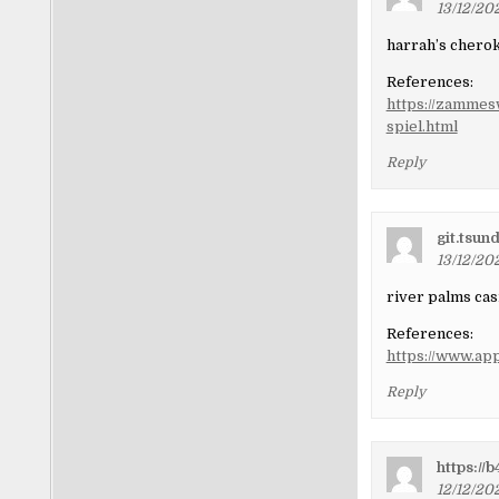
13/12/20
harrah’s chero
References:
https://zammes
spiel.html
Reply
git.tsun
13/12/20
river palms cas
References:
https://www.ap
Reply
https://b
12/12/20