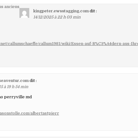
on
s anciens
kingpeter.ewsstagging.com
dit :
14/12/2025 à 22 h 03 min
aires
a.net/callumschaeffe/callum1981/wiki/Essen-auf-R%C3%A4dern-aus-Ihr
.seaventur.com
dit :
5 à 19 h 54 min
no perryville md
.jasonstolle.com/albertastpierr