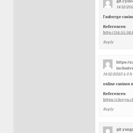
git.cyd
14/12/20
l’auberge casin
References:
http://114.55.5
Reply
https://
inclusiv
14/12/2025 à 3 
online casinos 
References:
https://clovyn.
Reply
git.yang