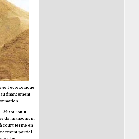
pement économique
 au financement
formation.
a 124e session
ns de financement
 à court terme en
ancement partiel
rcer les