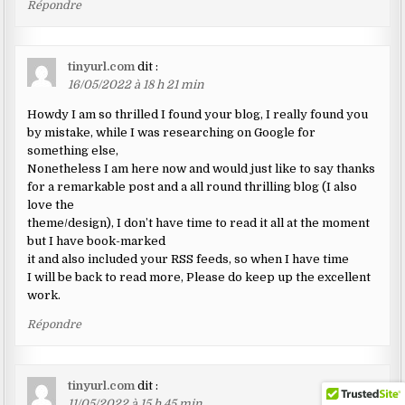
Répondre
tinyurl.com
dit :
16/05/2022 à 18 h 21 min
Howdy I am so thrilled I found your blog, I really found you
by mistake, while I was researching on Google for
something else,
Nonetheless I am here now and would just like to say thanks
for a remarkable post and a all round thrilling blog (I also
love the
theme/design), I don’t have time to read it all at the moment
but I have book-marked
it and also included your RSS feeds, so when I have time
I will be back to read more, Please do keep up the excellent
work.
Répondre
tinyurl.com
dit :
11/05/2022 à 15 h 45 min