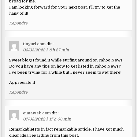
broad for me.
I am looking forward for your next post, I’ll try to get the
hang of it!
Répondre
tinyurl.com
dit :
08/08/2022 à 8 h 27 min
Sweet blog! I found it while surfing around on Yahoo News.
Do you have any tips on how to get listed in Yahoo News?
I’ve been trying for a while but I never seem to get there!
Appreciate it
Répondre
eunaweb.com
dit :
07/08/2022 à 17 h 06 min
Remarkable! Its in fact remarkable article, I have got much
clear idea regarding from this post.