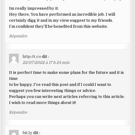
Im really impressed by it.
Hey there, You have performed an incredible job. I will
certainly digg it and in my view suggest to my friends.
I’m confident they’ll be benefited from this website.
Répondre
http://t.co
dit :
22/07/2022 à 17 h 24 min
It is perfect time to make some plans for the future and it is
time
to be happy. I’ve read this post and if I could I want to
suggest you few interesting things or advice.
Perhaps you can write next articles referring to this article.
I wish to read more things about it!
Répondre
bit.ly
dit :