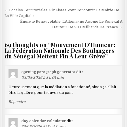
Navigation
← Locales Territoriales: Six Listes Vont Concourir La Mairie De
de
La Ville Capitale
Énergie Renouvelable: L’Allemagne Appuie Le Sénégal À
l’article
Hauteur De 28,1 Milliards De Francs →
69 thoughts on “
Mouvement D’Humeur:
La Fédération Nationale Des Boulangers
du Sénégal Mettent Fin À Leur Grève
”
opening paragraph generator
dit :
03/08/2026 à 8 h 01 min
Heureusement que la médiation a fonctionné, sinon ça allait
être la galère pour trouver du pain.
Répondre
day calendar calculator
dit :
25/06/2026 à 17 h 53 min