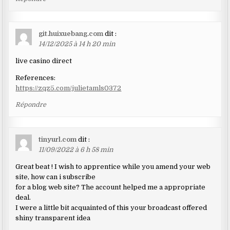
git.huixuebang.com
dit :
14/12/2025 à 14 h 20 min
live casino direct
References:
https://zqz5.com/julietamls0372
Répondre
tinyurl.com
dit :
11/09/2022 à 6 h 58 min
Great beat ! I wish to apprentice while you amend your web
site, how can i subscribe
for a blog web site? The account helped me a appropriate
deal.
I were a little bit acquainted of this your broadcast offered
shiny transparent idea