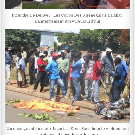
Incendie De Denver : Les Corps Des 5 Sénégalais à Dakar,
L’Enterrement Prévu Aujourd’hui
Un enseignant en moto Jakarta à Keur Socé heurte violemment
un cheval et décède sur le coup