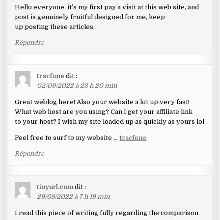
Hello everyone, it’s my first pay a visit at this web site, and
post is genuinely fruitful designed for me, keep
up posting these articles.
Répondre
tracfone
dit :
02/09/2022 à 23 h 20 min
Great weblog here! Also your website a lot up very fast!
What web host are you using? Can I get your affiliate link
to your host? I wish my site loaded up as quickly as yours lol
Feel free to surf to my website …
tracfone
Répondre
tinyurl.com
dit :
29/08/2022 à 7 h 19 min
I read this piece of writing fully regarding the comparison