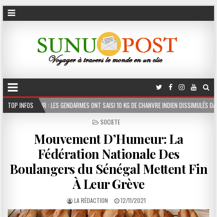
ENDARMES ONT SAISI 10 KG DE CHANVRE INDIEN DISSIMULÉS DANS LE COFFRE D’UNE PEUG
TOP INFOS
POSTED
SOCIETE
IN
Mouvement D’Humeur: La
Fédération Nationale Des
Boulangers du Sénégal Mettent Fin
À Leur Grève
LA RÉDACTION
12/11/2021