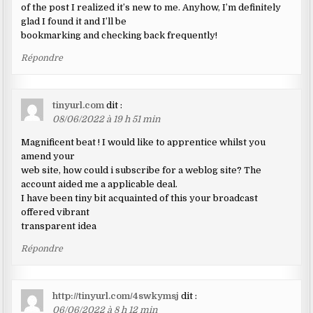
of the post I realized it’s new to me. Anyhow, I’m definitely
glad I found it and I’ll be
bookmarking and checking back frequently!
Répondre
tinyurl.com
dit :
08/06/2022 à 19 h 51 min
Magnificent beat ! I would like to apprentice whilst you
amend your
web site, how could i subscribe for a weblog site? The
account aided me a applicable deal.
I have been tiny bit acquainted of this your broadcast
offered vibrant
transparent idea
Répondre
http://tinyurl.com/4swkymsj
dit :
06/06/2022 à 8 h 12 min