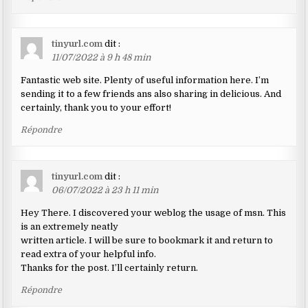
tinyurl.com
dit :
11/07/2022 à 9 h 48 min
Fantastic web site. Plenty of useful information here. I’m
sending it to a few friends ans also sharing in delicious. And
certainly, thank you to your effort!
Répondre
tinyurl.com
dit :
06/07/2022 à 23 h 11 min
Hey There. I discovered your weblog the usage of msn. This
is an extremely neatly
written article. I will be sure to bookmark it and return to
read extra of your helpful info.
Thanks for the post. I’ll certainly return.
Répondre