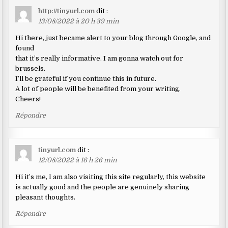
http://tinyurl.com
dit :
13/08/2022 à 20 h 39 min
Hi there, just became alert to your blog through Google, and
found
that it’s really informative. I am gonna watch out for
brussels.
I’ll be grateful if you continue this in future.
A lot of people will be benefited from your writing.
Cheers!
Répondre
tinyurl.com
dit :
12/08/2022 à 16 h 26 min
Hi it’s me, I am also visiting this site regularly, this website
is actually good and the people are genuinely sharing
pleasant thoughts.
Répondre