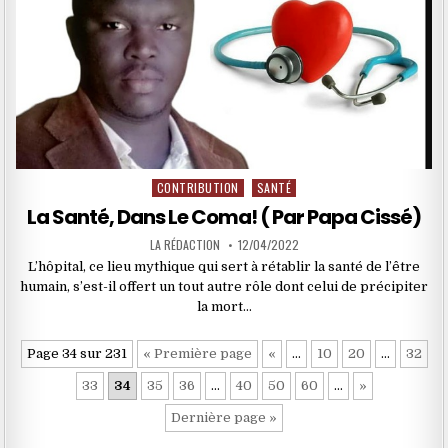
CONTRIBUTION
SANTÉ
Posted
in
La Santé, Dans Le Coma! ( Par Papa Cissé)
LA RÉDACTION
12/04/2022
L’hôpital, ce lieu mythique qui sert à rétablir la santé de l’être
humain, s’est-il offert un tout autre rôle dont celui de précipiter
la mort…
Page 34 sur 231
« Première page
«
…
10
20
…
32
33
34
35
36
…
40
50
60
…
»
Dernière page »