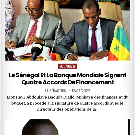
ECONOMIE
Posted
in
Le Sénégal Et La Banque Mondiale Signent
Quatre Accords De Financement
LA RÉDACTION
12/04/2022
Monsieur Abdoulaye Daouda Diallo, Ministre des finances et du
budget, a procédé à la signature de quatre accords avec le
Directeur des opérations de la…