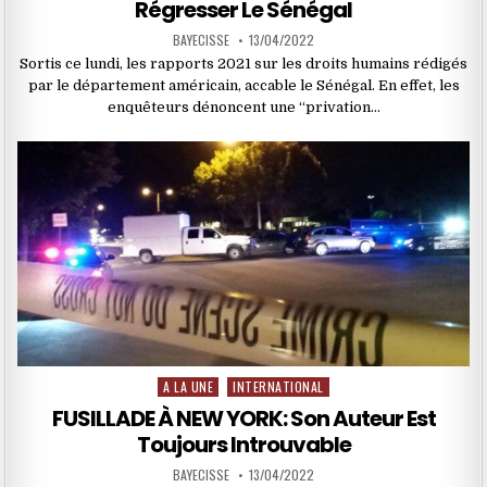
Régresser Le Sénégal
BAYECISSE
13/04/2022
Sortis ce lundi, les rapports 2021 sur les droits humains rédigés
par le département américain, accable le Sénégal. En effet, les
enquêteurs dénoncent une ‘‘privation…
A LA UNE
INTERNATIONAL
Posted
in
FUSILLADE À NEW YORK: Son Auteur Est
Toujours Introuvable
BAYECISSE
13/04/2022