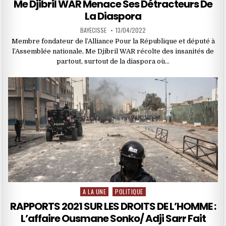
Me Djibril WAR Menace Ses Détracteurs De
La Diaspora
BAYECISSE
13/04/2022
Membre fondateur de l’Alliance Pour la République et député à
l’Assemblée nationale, Me Djibril WAR récolte des insanités de
partout, surtout de la diaspora où…
A LA UNE
POLITIQUE
Posted
in
RAPPORTS 2021 SUR LES DROITS DE L’HOMME :
L’affaire Ousmane Sonko/ Adji Sarr Fait