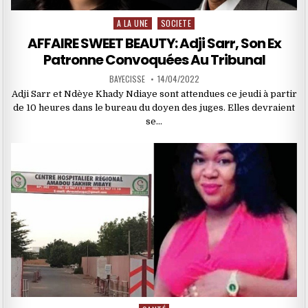
A LA UNE
SOCIETE
Posted
in
AFFAIRE SWEET BEAUTY: Adji Sarr, Son Ex
Patronne Convoquées Au Tribunal
BAYECISSE
14/04/2022
Adji Sarr et Ndèye Khady Ndiaye sont attendues ce jeudi à partir
de 10 heures dans le bureau du doyen des juges. Elles devraient
se…