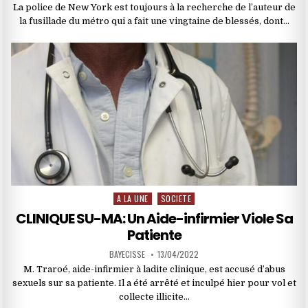
La police de New York est toujours à la recherche de l’auteur de
la fusillade du métro qui a fait une vingtaine de blessés, dont…
A LA UNE
SOCIETE
Posted
in
CLINIQUE SU-MA: Un Aide-infirmier Viole Sa
Patiente
BAYECISSE
13/04/2022
M. Traroé, aide-infirmier à ladite clinique, est accusé d’abus
sexuels sur sa patiente. Il a été arrêté et inculpé hier pour vol et
collecte illicite…