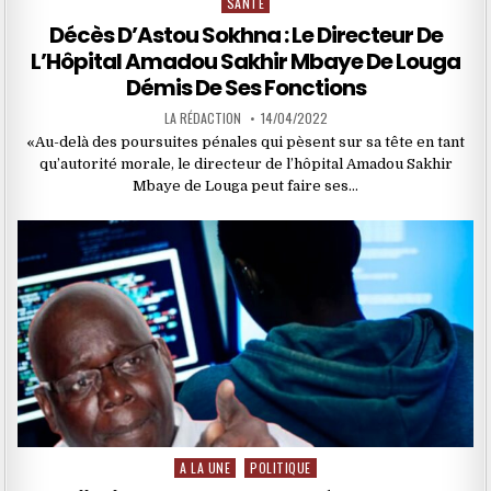
SANTÉ
Posted
in
Décès D’Astou Sokhna : Le Directeur De
L’Hôpital Amadou Sakhir Mbaye De Louga
Démis De Ses Fonctions
LA RÉDACTION
14/04/2022
«Au-delà des poursuites pénales qui pèsent sur sa tête en tant
qu’autorité morale, le directeur de l’hôpital Amadou Sakhir
Mbaye de Louga peut faire ses…
A LA UNE
POLITIQUE
Posted
in