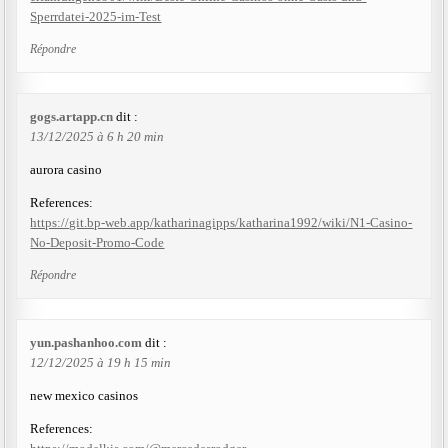
Sperrdatei-2025-im-Test
Répondre
gogs.artapp.cn
dit :
13/12/2025 à 6 h 20 min
aurora casino
References:
https://git.bp-web.app/katharinagipps/katharina1992/wiki/N1-Casino-
No-Deposit-Promo-Code
Répondre
yun.pashanhoo.com
dit :
12/12/2025 à 19 h 15 min
new mexico casinos
References: