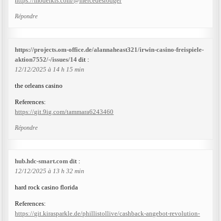
https://modelkis.com/@mercedesrodger
Répondre
https://projects.om-office.de/alannaheast321/irwin-casino-freispiele-
aktion7552/-/issues/14
dit :
12/12/2025 à 14 h 15 min
the orleans casino
References:
https://git.9ig.com/tammara6243460
Répondre
hub.hdc-smart.com
dit :
12/12/2025 à 13 h 32 min
hard rock casino florida
References:
https://git.kirasparkle.de/phillistollive/cashback-angebot-revolution-