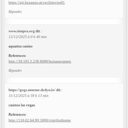
https://git.hexaquo.at/cecilsievier61
Répondre
www.simpra.org
dit :
12/12/2025 à 0 h 40 min
aquarius casino
References:
http://39.105.5.238:8080/keiranavarrete
Répondre
https://gogs.mneme.dedyn.io/
dit :
11/12/2025 à 18 h 13 min
casinos las vegas
References:
http://116.62.64.99:3000/virgiliothorne