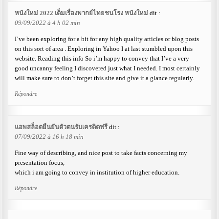
หนังใหม่ 2022 เต็มเรื่องพากย์ไทยชนโรง หนังใหม่
dit :
09/09/2022 à 4 h 02 min
I’ve been exploring for a bit for any high quality articles or blog posts
on this sort of area . Exploring in Yahoo I at last stumbled upon this
website. Reading this info So i’m happy to convey that I’ve a very
good uncanny feeling I discovered just what I needed. I most certainly
will make sure to don’t forget this site and give it a glance regularly.
Répondre
แอพสล็อตยืนยันตัวตนรับเครดิตฟรี
dit :
07/09/2022 à 16 h 18 min
Fine way of describing, and nice post to take facts concerning my
presentation focus,
which i am going to convey in institution of higher education.
Répondre