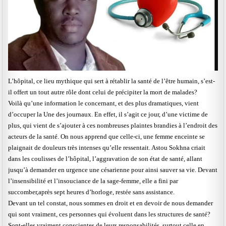
L’hôpital, ce lieu mythique qui sert à rétablir la santé de l’être humain, s’est-
il offert un tout autre rôle dont celui de précipiter la mort de malades?
Voilà qu’une information le concernant, et des plus dramatiques, vient
d’occuper la Une des journaux. En effet, il s’agit ce jour, d’une victime de
plus, qui vient de s’ajouter à ces nombreuses plaintes brandies à l’endroit des
acteurs de la santé. On nous apprend que celle-ci, une femme enceinte se
plaignait de douleurs très intenses qu’elle ressentait. Astou Sokhna criait
dans les coulisses de l’hôpital, l’aggravation de son état de santé, allant
jusqu’à demander en urgence une césarienne pour ainsi sauver sa vie. Devant
l’insensibilité et l’insouciance de la sage-femme, elle a fini par
succomber,après sept heures d’horloge, restée sans assistance.
Devant un tel constat, nous sommes en droit et en devoir de nous demander
qui sont vraiment, ces personnes qui évoluent dans les structures de santé?
Sont-elles vraiment conscientes de leurs responsabilités, surtout celle en