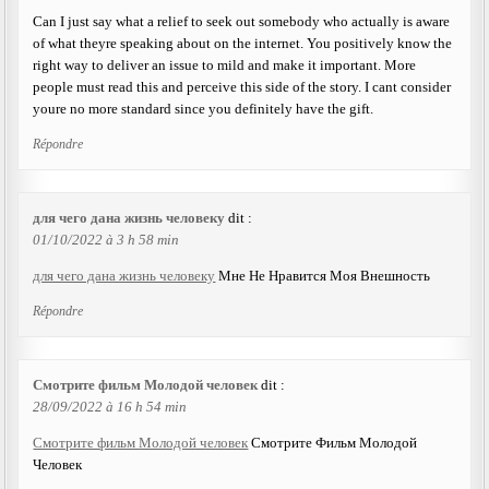
Can I just say what a relief to seek out somebody who actually is aware
of what theyre speaking about on the internet. You positively know the
right way to deliver an issue to mild and make it important. More
people must read this and perceive this side of the story. I cant consider
youre no more standard since you definitely have the gift.
Répondre
для чего дана жизнь человеку
dit :
01/10/2022 à 3 h 58 min
для чего дана жизнь человеку
Мне Не Нравится Моя Внешность
Répondre
Смотрите фильм Молодой человек
dit :
28/09/2022 à 16 h 54 min
Смотрите фильм Молодой человек
Смотрите Фильм Молодой
Человек