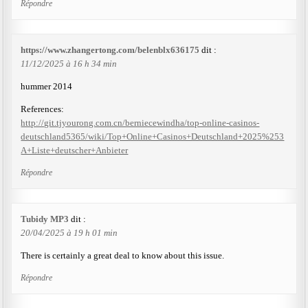
Répondre
https://www.zhangertong.com/belenblx636175
dit :
11/12/2025 à 16 h 34 min
hummer 2014
References:
http://git.tjyourong.com.cn/berniecewindha/top-online-casinos-
deutschland5365/wiki/Top+Online+Casinos+Deutschland+2025%253
A+Liste+deutscher+Anbieter
Répondre
Tubidy MP3
dit :
20/04/2025 à 19 h 01 min
There is certainly a great deal to know about this issue.
Répondre