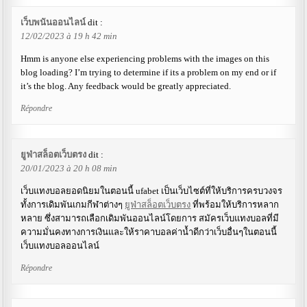
เว็บพนันออนไลน์
dit :
12/02/2023 à 19 h 42 min
Hmm is anyone else experiencing problems with the images on this
blog loading? I’m trying to determine if its a problem on my end or if
it’s the blog. Any feedback would be greatly appreciated.
Répondre
ยูฟ่าสล็อตเว็บตรง
dit :
20/01/2023 à 20 h 08 min
เว็บแทงบอลยอดนิยมในตอนนี้ ufabet เป็นเว็บไซต์ที่ให้บริการครบวงจร
ทั้งการเดิมพันเกมกีฬาต่างๆ
ยูฟ่าสล็อตเว็บตรง
ที่พร้อมให้บริการหลาก
หลาย ซึ่งสามารถเลือกเดิมพันออนไลน์โดยการ สมัครเว็บแทงบอลที่มี
ความมั่นคงทางการเงินและให้ราคาบอลค่าน้ำดีกว่าเว็บอื่นๆในตอนนี้
เว็บแทงบอลออนไลน์
Répondre