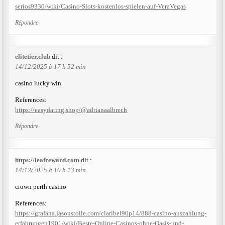
serios9330/wiki/Casino-Slots-kostenlos-spielen-auf-VeraVegas
Répondre
elitetier.club
dit :
14/12/2025 à 17 h 52 min
casino lucky win
References:
https://easydating.shop/@adrianaalbrech
Répondre
https://leafreward.com
dit :
14/12/2025 à 10 h 13 min
crown perth casino
References:
https://grafana.jasonstolle.com/claribel90p14/888-casino-auszahlung-
erfahrungen1901/wiki/Beste-Online-Casinos-ohne-Oasis-und-