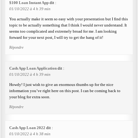
$100 Loan Instant App
dit :
01/10/2022 à 4 h 39 min
You actually make it seem so easy with your presentation but I find this
topic to be actually something that I think I would never understand. It
seems too complicated and extremely broad for me. I am looking
forward for your next post, I will try to get the hang of it!
Répondre
Cash App Loan Application
dit :
01/10/2022 à 4 h 39 min
Howdy! I just wish to give an enormous thumbs up for the nice
information you’ve right here on this post. I can be coming back to
your blog for extra soon.
Répondre
Cash App Loan 2022
dit :
01/10/2022 à 4 h 38 min