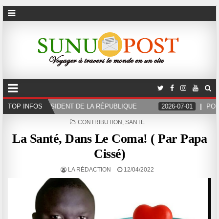
DE LA RÉPUBLIQUE
TOP INFOS
2026-07-01
POURSUIVI POUR DISCOURS
POSTED
CONTRIBUTION
,
SANTÉ
IN
La Santé, Dans Le Coma! ( Par Papa
Cissé)
LA RÉDACTION
12/04/2022