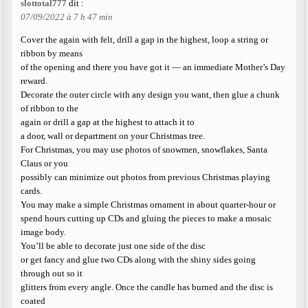
slottotal777
dit :
07/09/2022 à 7 h 47 min
Cover the again with felt, drill a gap in the highest, loop a string or
ribbon by means
of the opening and there you have got it — an immediate Mother’s Day
reward.
Decorate the outer circle with any design you want, then glue a chunk
of ribbon to the
again or drill a gap at the highest to attach it to
a door, wall or department on your Christmas tree.
For Christmas, you may use photos of snowmen, snowflakes, Santa
Claus or you
possibly can minimize out photos from previous Christmas playing
cards.
You may make a simple Christmas ornament in about quarter-hour or
spend hours cutting up CDs and gluing the pieces to make a mosaic
image body.
You’ll be able to decorate just one side of the disc
or get fancy and glue two CDs along with the shiny sides going
through out so it
glitters from every angle. Once the candle has burned and the disc is
coated