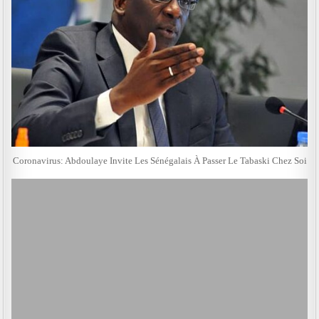
Coronavirus: Abdoulaye Invite Les Sénégalais À Passer Le Tabaski Chez Soi