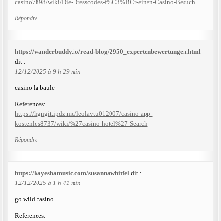
casino7898/wiki/Die-Dresscodes-f%C3%BCr-einen-Casino-Besuch
Répondre
https://wanderbuddy.io/read-blog/2950_expertenbewertungen.html
dit :
12/12/2025 à 9 h 29 min
casino la baule
References:
https://hgngit.ipdz.me/leolavtu012007/casino-app-
kostenlos8737/wiki/%27casino-hotel%27-Search
Répondre
https://kayesbamusic.com/susannawhitfel
dit :
12/12/2025 à 1 h 41 min
go wild casino
References: