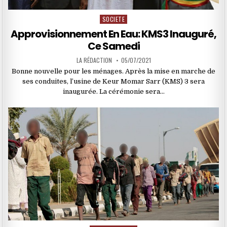
SOCIETE
Posted
in
Approvisionnement En Eau: KMS3 Inauguré,
Ce Samedi
LA RÉDACTION
05/07/2021
Bonne nouvelle pour les ménages. Après la mise en marche de
ses conduites, l’usine de Keur Momar Sarr (KMS) 3 sera
inaugurée. La cérémonie sera…