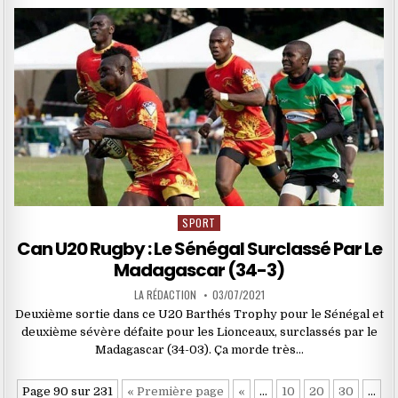
SPORT
Posted
in
Can U20 Rugby : Le Sénégal Surclassé Par Le
Madagascar (34-3)
LA RÉDACTION
03/07/2021
Deuxième sortie dans ce U20 Barthés Trophy pour le Sénégal et
deuxième sévère défaite pour les Lionceaux, surclassés par le
Madagascar (34-03). Ça morde très…
Page 90 sur 231
« Première page
«
…
10
20
30
…