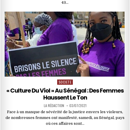
43…
SOCIETE
Posted
in
« Culture Du Viol » Au Sénégal : Des Femmes
Haussent Le Ton
LA RÉDACTION
03/07/2021
Face à un manque de sévérité de la justice envers les violeurs,
de nombreuses femmes ont manifesté, samedi, au Sénégal, pays
où ces affaires sont…