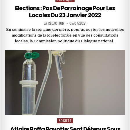
in
Elections : Pas De Parrainage Pour Les
Locales Du 23 Janvier 2022
LA RÉDACTION
05/07/2021
En séminaire la semaine dernière, pour apporter les nouvelles
modifications de la loi électorale en vue des consultations
locales, la Commission politique du Dialogue national…
SOCIETE
Posted
in
Affaire Boffa Bayotte: Sept Détenus Sous