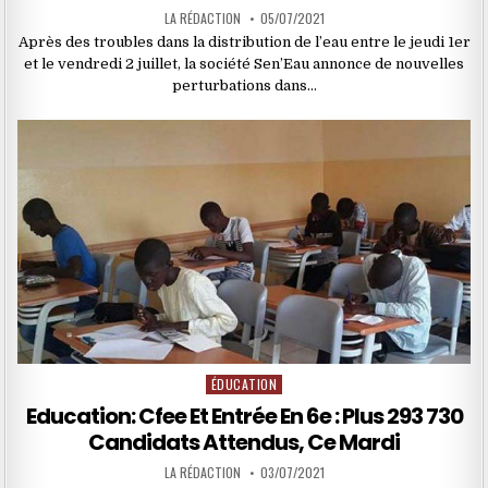
LA RÉDACTION
05/07/2021
Après des troubles dans la distribution de l’eau entre le jeudi 1er
et le vendredi 2 juillet, la société Sen’Eau annonce de nouvelles
perturbations dans…
ÉDUCATION
Posted
in
Education: Cfee Et Entrée En 6e : Plus 293 730
Candidats Attendus, Ce Mardi
LA RÉDACTION
03/07/2021