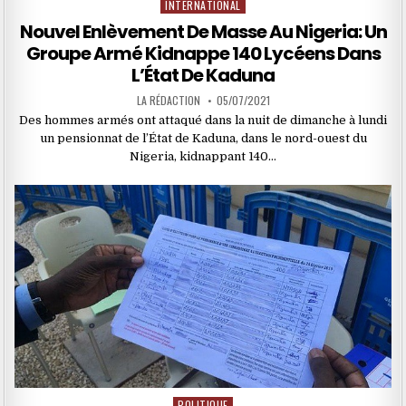
INTERNATIONAL
Posted
in
Nouvel Enlèvement De Masse Au Nigeria: Un
Groupe Armé Kidnappe 140 Lycéens Dans
L’État De Kaduna
LA RÉDACTION
05/07/2021
Des hommes armés ont attaqué dans la nuit de dimanche à lundi
un pensionnat de l’État de Kaduna, dans le nord-ouest du
Nigeria, kidnappant 140…
POLITIQUE
Posted