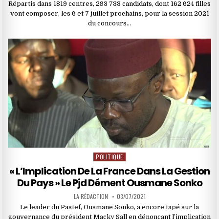
Répartis dans 1819 centres, 293 733 candidats, dont 162 624 filles
vont composer, les 6 et 7 juillet prochains, pour la session 2021
du concours…
POLITIQUE
Posted
in
« L’Implication De La France Dans La Gestion
Du Pays » Le Pjd Dément Ousmane Sonko
LA RÉDACTION
03/07/2021
Le leader du Pastef, Ousmane Sonko, a encore tapé sur la
gouvernance du président Macky Sall en dénonçant l’implication