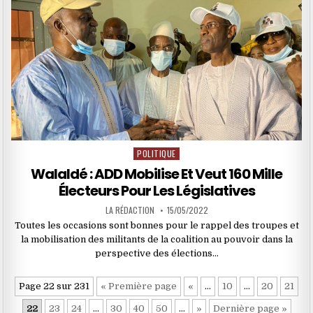
POLITIQUE
Posted
in
Walaldé : ADD Mobilise Et Veut 160 Mille
Électeurs Pour Les Législatives
LA RÉDACTION
15/05/2022
Toutes les occasions sont bonnes pour le rappel des troupes et
la mobilisation des militants de la coalition au pouvoir dans la
perspective des élections…
Page 22 sur 231
« Première page
«
…
10
…
20
21
22
23
24
…
30
40
50
…
»
Dernière page »