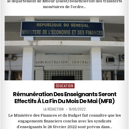
le département de Mbour (ouest) bénéficieront des transferts
monétaires de l’ordre…
ÉDUCATION
Posted
in
Rémunération Des Enseignants Seront
Effectifs À La Fin Du Mois De Mai (MFB)
LA RÉDACTION
16/05/2022
Le Ministère des Finances et du Budget fait connaître que les
engagements financiers conclus avec les syndicats
d’enseignants le 26 février 2022 sont prévus dans…