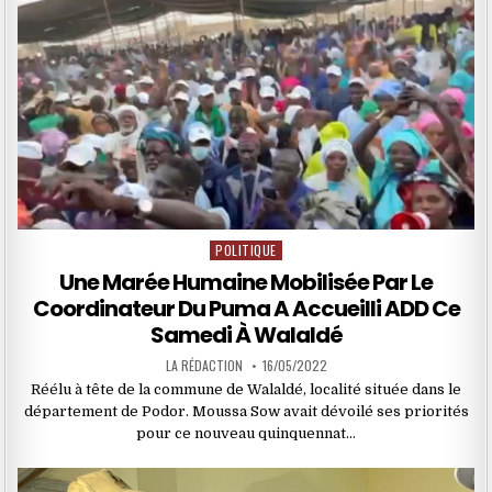
POLITIQUE
Posted
in
Une Marée Humaine Mobilisée Par Le
Coordinateur Du Puma A Accueilli ADD Ce
Samedi À Walaldé
LA RÉDACTION
16/05/2022
Réélu à tête de la commune de Walaldé, localité située dans le
département de Podor. Moussa Sow avait dévoilé ses priorités
pour ce nouveau quinquennat…