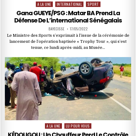
A LA UNE
INTERNATIONAL
SPORT
Posted
in
Gana GUEYE/PSG : Matar BA Prend La
Défense De L’international Sénégalais
BAYECISSE
17/05/2022
Le Ministre des Sports s’exprimait à l’issue de la cérémonie de
lancement de l’opération baptisée « Trophy Tour », qui s’est
tenue, ce lundi après-midi, au Musée…
A LA UNE
LU POUR VOUS
Posted
in
KÉDOUGOU : Un Chauffeur Perd Le Contrôle