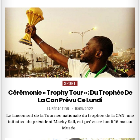
SPORT
Posted
in
Cérémonie « Trophy Tour » : Du Trophée De
La Can Prévu Ce Lundi
LA RÉDACTION
16/05/2022
Le lancement de la Tournée nationale du trophée de la CAN, une
initiative du président Macky Sall, est prévu ce lundi 16 mai au
Musée…