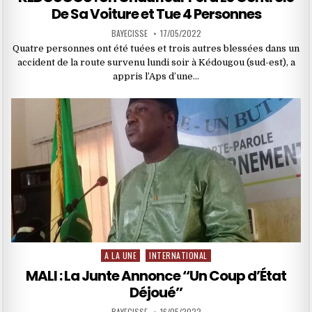
De Sa Voiture et Tue 4 Personnes
BAYECISSE
17/05/2022
Quatre personnes ont été tuées et trois autres blessées dans un
accident de la route survenu lundi soir à Kédougou (sud-est), a
appris l’Aps d’une…
A LA UNE
INTERNATIONAL
Posted
in
MALI : La Junte Annonce ‘‘Un Coup d’État
Déjoué’’
BAYECISSE
16/05/2022