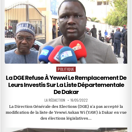
POLITIQUE
Posted
in
La DGE Refuse À Yewwi Le Remplacement De
Leurs Investis Sur La Liste Départementale
De Dakar
LA RÉDACTION
16/05/2022
La Direction Générale des Elections (DGE) n’a pas accepté la
modification de la liste de Yewwi Askan Wi (YAW) à Dakar en vue
des élections législatives….