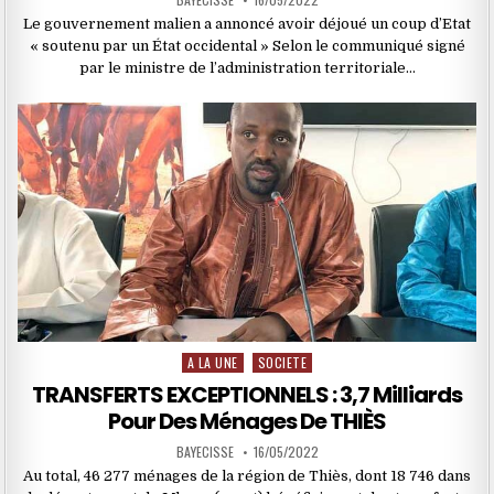
Le gouvernement malien a annoncé avoir déjoué un coup d’Etat
« soutenu par un État occidental » Selon le communiqué signé
par le ministre de l’administration territoriale…
A LA UNE
SOCIETE
Posted
in
TRANSFERTS EXCEPTIONNELS : 3,7 Milliards
Pour Des Ménages De THIÈS
BAYECISSE
16/05/2022
Au total, 46 277 ménages de la région de Thiès, dont 18 746 dans