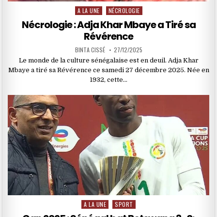
A LA UNE
NÉCROLOGIE
Posted
in
Nécrologie : Adja Khar Mbaye a Tiré sa
Révérence
BINTA CISSÉ
27/12/2025
Le monde de la culture sénégalaise est en deuil. Adja Khar
Mbaye a tiré sa Révérence ce samedi 27 décembre 2025. Née en
1932, cette…
A LA UNE
SPORT
Posted
in