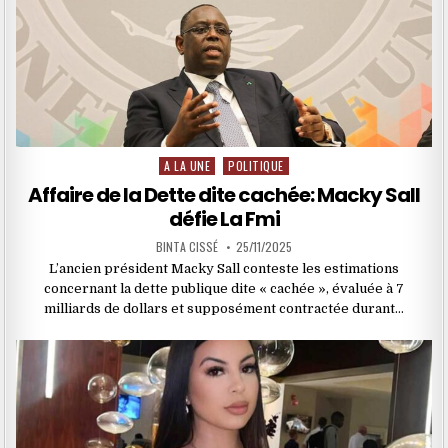
A LA UNE
POLITIQUE
Posted
in
Affaire de la Dette dite cachée: Macky Sall
défie La Fmi
BINTA CISSÉ
25/11/2025
L’ancien président Macky Sall conteste les estimations
concernant la dette publique dite « cachée », évaluée à 7
milliards de dollars et supposément contractée durant…