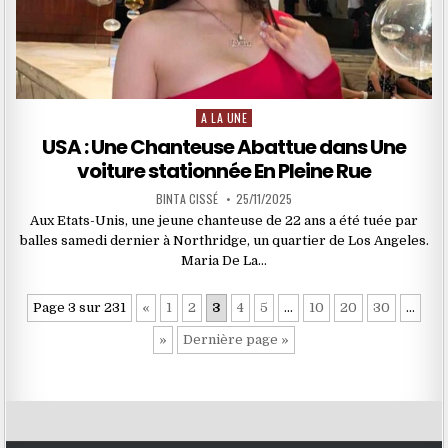
A LA UNE
Posted
in
USA : Une Chanteuse Abattue dans Une
voiture stationnée En Pleine Rue
BINTA CISSÉ
25/11/2025
Aux Etats-Unis, une jeune chanteuse de 22 ans a été tuée par
balles samedi dernier à Northridge, un quartier de Los Angeles.
Maria De La…
Page 3 sur 231
«
1
2
3
4
5
…
10
20
30
…
»
Dernière page »