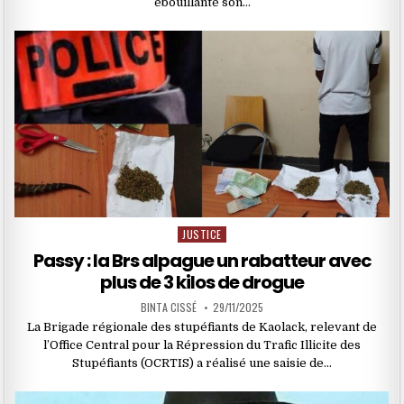
ébouillanté son…
JUSTICE
Posted
in
Passy : la Brs alpague un rabatteur avec
plus de 3 kilos de drogue
BINTA CISSÉ
29/11/2025
La Brigade régionale des stupéfiants de Kaolack, relevant de
l’Office Central pour la Répression du Trafic Illicite des
Stupéfiants (OCRTIS) a réalisé une saisie de…