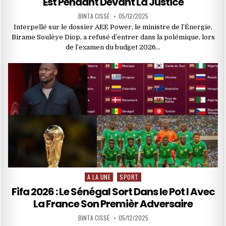
Est Pendant Devant La Justice
BINTA CISSÉ
05/12/2025
Interpellé sur le dossier AEE Power, le ministre de l’Énergie,
Birame Soulèye Diop, a refusé d’entrer dans la polémique, lors
de l’examen du budget 2026…
A LA UNE
SPORT
Posted
in
Fifa 2026 : Le Sénégal Sort Dans le Pot I Avec
La France Son Premièr Adversaire
BINTA CISSÉ
05/12/2025