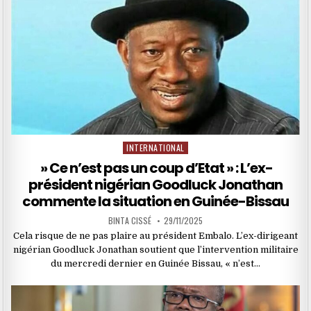
INTERNATIONAL
Posted
in
» Ce n’est pas un coup d’Etat » : L’ex-
président nigérian Goodluck Jonathan
commente la situation en Guinée-Bissau
BINTA CISSÉ
29/11/2025
Cela risque de ne pas plaire au président Embalo. L’ex-dirigeant
nigérian Goodluck Jonathan soutient que l’intervention militaire
du mercredi dernier en Guinée Bissau, « n’est…