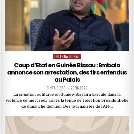
INTERNATIONAL
Posted
in
Coup d’Etat en Guinée Bissau : Embalo
annonce son arrestation, des tirs entendus
au Palais
BINTA CISSÉ
26/11/2025
La situation politique en Guinée-Bissau a basculé dans la
violence ce mercredi, après la tenue de l’élection présidentielle
de dimanche dernier. Des journalistes de l’AFP…