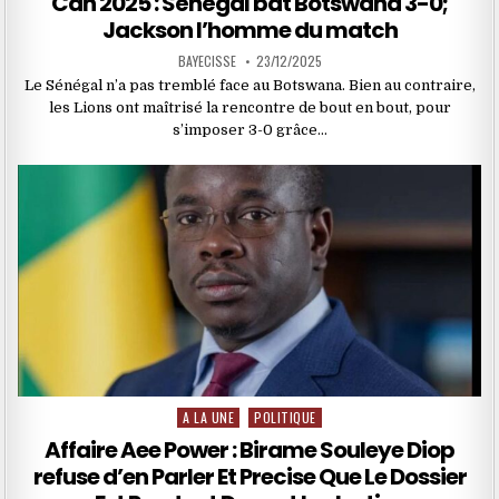
Can 2025 : Sénégal bat Botswana 3-0;
Jackson l’homme du match
BAYECISSE
23/12/2025
Le Sénégal n’a pas tremblé face au Botswana. Bien au contraire,
les Lions ont maîtrisé la rencontre de bout en bout, pour
s’imposer 3-0 grâce…
A LA UNE
POLITIQUE
Posted
in
Affaire Aee Power : Birame Souleye Diop
refuse d’en Parler Et Precise Que Le Dossier