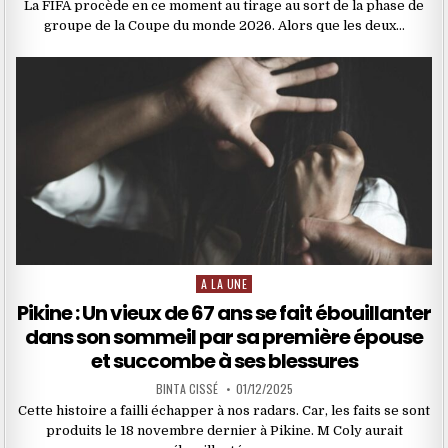
La FIFA procède en ce moment au tirage au sort de la phase de
groupe de la Coupe du monde 2026. Alors que les deux…
A LA UNE
Posted
in
Pikine : Un vieux de 67 ans se fait ébouillanter
dans son sommeil par sa première épouse
et succombe à ses blessures
BINTA CISSÉ
01/12/2025
Cette histoire a failli échapper à nos radars. Car, les faits se sont
produits le 18 novembre dernier à Pikine. M Coly aurait