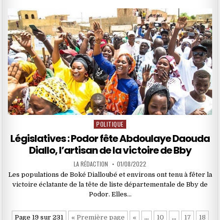
POLITIQUE
Posted
in
Législatives : Podor fête Abdoulaye Daouda
Diallo, l’artisan de la victoire de Bby
LA RÉDACTION
01/08/2022
Les populations de Boké Dialloubé et environs ont tenu à fêter la
victoire éclatante de la tête de liste départementale de Bby de
Podor. Elles…
Page 19 sur 231
« Première page
«
…
10
…
17
18