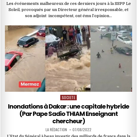
Les événements malheureux de ces derniers jours à la SSPP Le
Soleil, provoqués par un Directeur général irresponsable, et
son adjoint incompétent, ont ému l’opinion…
SOCIETE
Posted
in
Inondations à Dakar : une capitale hybride
(Par Pape Sadio THIAM Enseignant
chercheur)
LA RÉDACTION
07/08/2022
L’Etat du Sénégal à beau investir des milliards de francs dans la