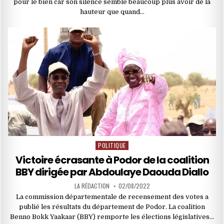
pour le bien car son silence semble beaucoup plus avoir de la
hauteur que quand…
POLITIQUE
Posted
in
Victoire écrasante à Podor de la coalition
BBY dirigée par Abdoulaye Daouda Diallo
LA RÉDACTION
02/08/2022
La commission départementale de recensement des votes a
publié les résultats du département de Podor. La coalition
Benno Bokk Yaakaar (BBY) remporte les élections législatives…