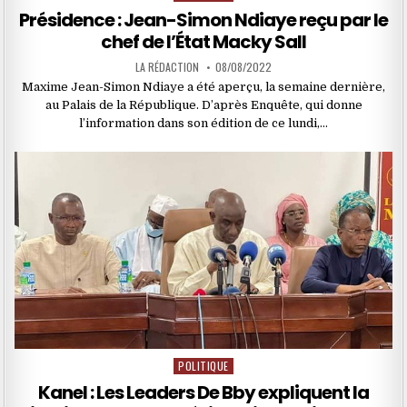
in
Présidence : Jean-Simon Ndiaye reçu par le
chef de l’État Macky Sall
LA RÉDACTION
08/08/2022
Maxime Jean-Simon Ndiaye a été aperçu, la semaine dernière,
au Palais de la République. D’après Enquête, qui donne
l’information dans son édition de ce lundi,…
POLITIQUE
Posted
in
Kanel : Les Leaders De Bby expliquent la