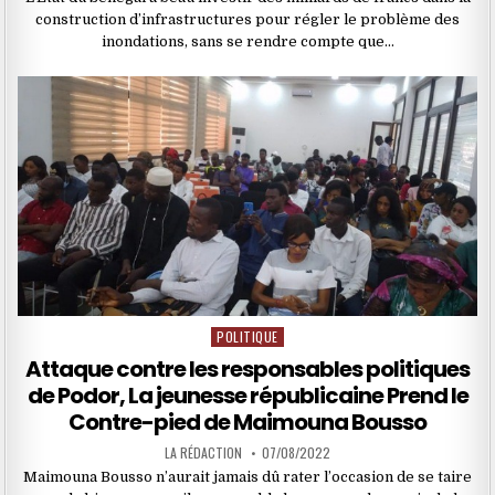
construction d’infrastructures pour régler le problème des
inondations, sans se rendre compte que…
POLITIQUE
Posted
in
Attaque contre les responsables politiques
de Podor, La jeunesse républicaine Prend le
Contre-pied de Maimouna Bousso
LA RÉDACTION
07/08/2022
Maimouna Bousso n’aurait jamais dû rater l’occasion de se taire