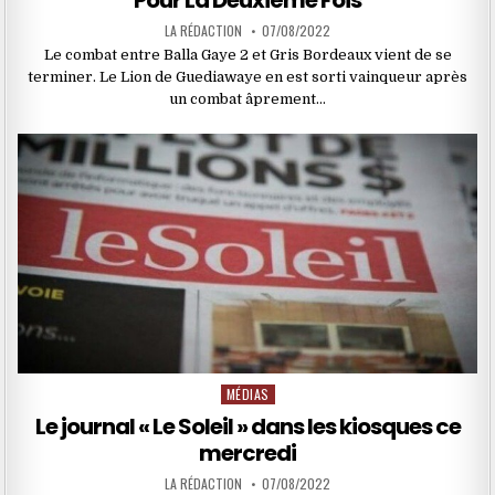
Pour La Deuxième Fois
LA RÉDACTION
07/08/2022
Le combat entre Balla Gaye 2 et Gris Bordeaux vient de se
terminer. Le Lion de Guediawaye en est sorti vainqueur après
un combat âprement…
MÉDIAS
Posted
in
Le journal « Le Soleil » dans les kiosques ce
mercredi
LA RÉDACTION
07/08/2022