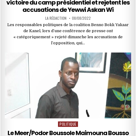
victoire du camp présidentiel et rejetent les
accusations de Yewwi Askan Wi
LA RÉDACTION
08/08/2022
Les responsables politiques de la coalition Benno Bokk Yakaar
de Kanel, lors d’une conférence de presse ont
« catégoriquement » rejeté dimanche les accusations de
l’opposition, qui…
POLITIQUE
Posted
in
Le Meer/Podor Boussole Maimouna Bousso