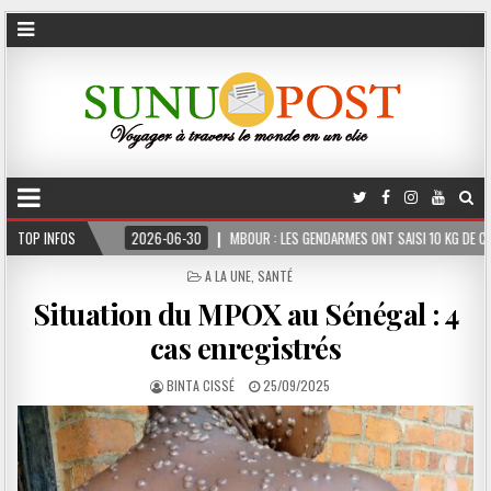
TOP INFOS
2026-06-30
MBOUR : LES GENDARMES ONT SAISI 10 KG DE CHANVRE INDIEN
POSTED
A LA UNE
,
SANTÉ
IN
Situation du MPOX au Sénégal : 4
cas enregistrés
BINTA CISSÉ
25/09/2025