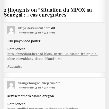
2 thoughts on “
Situation du MPOX au
Sénégal : 4 cas enregistrés
”
https://evennful.com
dit :
12/12/2025 à 13 h 34 min
100 play video poker
References:
http://famedoot.in/read-blog/146764_24-casino-freispiele-
ohne-einzahlung-deutschland.html
Répondre
wangchongwu.vicp.fun
dit :
12/12/2025 à 13 h 27 min
seven feathers casino oregon
References:
https://unillel-paraversum.de/cortneybridges