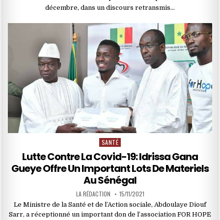
décembre, dans un discours retransmis…
SANTÉ
Posted
in
Lutte Contre La Covid-19: Idrissa Gana
Gueye Offre Un Important Lots De Materiels
Au Sénégal
LA RÉDACTION
15/11/2021
Le Ministre de la Santé et de l’Action sociale, Abdoulaye Diouf
Sarr, a réceptionné un important don de l’association FOR HOPE