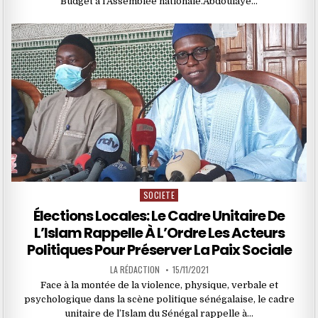
Budget à l’Assemblée nationale.Abdoulaye…
SOCIETE
Posted
in
Élections Locales: Le Cadre Unitaire De
L’Islam Rappelle À L’Ordre Les Acteurs
Politiques Pour Préserver La Paix Sociale
LA RÉDACTION
15/11/2021
Face à la montée de la violence, physique, verbale et
psychologique dans la scène politique sénégalaise, le cadre
unitaire de l’Islam du Sénégal rappelle à…