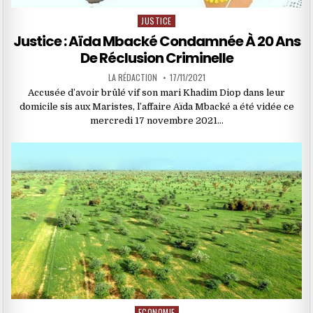
JUSTICE
Posted
in
Justice : Aïda Mbacké Condamnée À 20 Ans
De Réclusion Criminelle
LA RÉDACTION
17/11/2021
Accusée d’avoir brûlé vif son mari Khadim Diop dans leur
domicile sis aux Maristes, l’affaire Aïda Mbacké a été vidée ce
mercredi 17 novembre 2021…
ECONOMIE
Posted