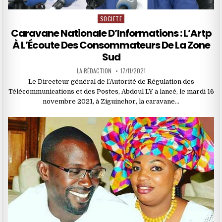
SOCIETE
Posted
in
Caravane Nationale D’Informations : L’Artp
À L’Écoute Des Consommateurs De La Zone
Sud
LA RÉDACTION
17/11/2021
Le Directeur général de l’Autorité de Régulation des
Télécommunications et des Postes, Abdoul LY a lancé, le mardi 16
novembre 2021, à Ziguinchor, la caravane…