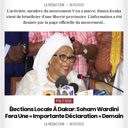
LA RÉDACTION
16/11/2021
L’activiste, membre du mouvement Y’en a marre, Simon Kouka
vient de bénéficier d’une liberté provisoire. L’information a été
donnée par la page officielle du mouvement…
POLITIQUE
Posted
in
Élections Locale À Dakar: Soham Wardini
Fera Une « Importante Déclaration » Demain
LA RÉDACTION
16/11/2021