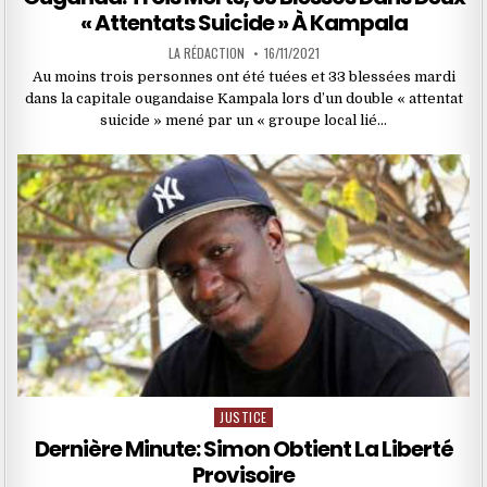
« Attentats Suicide » À Kampala
LA RÉDACTION
16/11/2021
Au moins trois personnes ont été tuées et 33 blessées mardi
dans la capitale ougandaise Kampala lors d’un double « attentat
suicide » mené par un « groupe local lié…
JUSTICE
Posted
in
Dernière Minute: Simon Obtient La Liberté
Provisoire