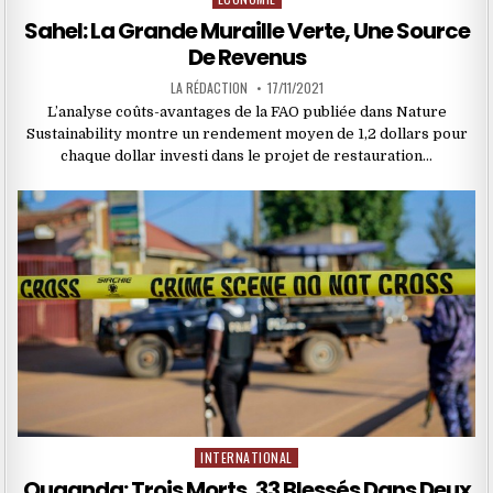
in
Sahel: La Grande Muraille Verte, Une Source
De Revenus
LA RÉDACTION
17/11/2021
L’analyse coûts-avantages de la FAO publiée dans Nature
Sustainability montre un rendement moyen de 1,2 dollars pour
chaque dollar investi dans le projet de restauration…
INTERNATIONAL
Posted
in
Ouganda: Trois Morts, 33 Blessés Dans Deux