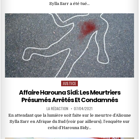
Sylla Sarr a été tué…
JUSTICE
Posted
in
Affaire Harouna Sidi: Les Meurtriers
Présumés Arrêtés Et Condamnés
LA RÉDACTION
07/04/2021
En attendant que la lumière soit faite sur le meurtre d’Alioune
Sylla Sarr en Afrique du Sud (voir par ailleurs), l’enquête sur
celui d’Harouna Sidy…