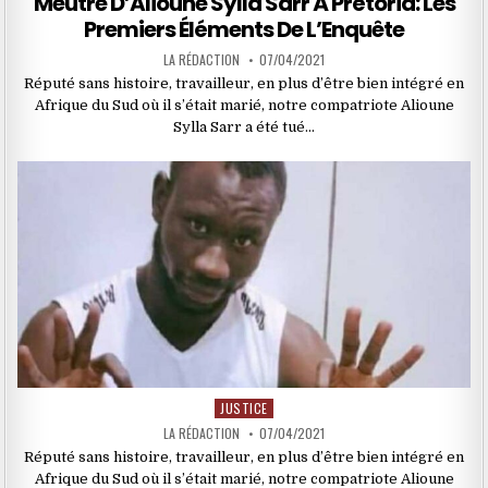
Meutre D’Alioune Sylla Sarr À Prétoria: Les
Premiers Éléments De L’Enquête
LA RÉDACTION
07/04/2021
Réputé sans histoire, travailleur, en plus d’être bien intégré en
Afrique du Sud où il s’était marié, notre compatriote Alioune
Sylla Sarr a été tué…
JUSTICE
Posted
in
LA RÉDACTION
07/04/2021
Réputé sans histoire, travailleur, en plus d’être bien intégré en
Afrique du Sud où il s’était marié, notre compatriote Alioune