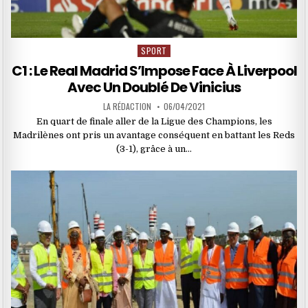
SPORT
Posted
in
C1 : Le Real Madrid S’Impose Face À Liverpool
Avec Un Doublé De Vinicius
LA RÉDACTION
06/04/2021
En quart de finale aller de la Ligue des Champions, les
Madrilènes ont pris un avantage conséquent en battant les Reds
(3-1), grâce à un…