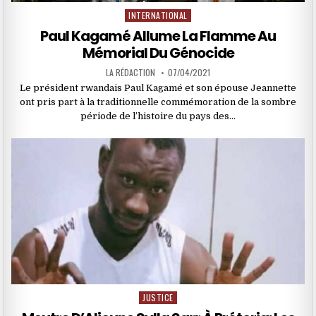
INTERNATIONAL
Posted
in
Paul Kagamé Allume La Flamme Au
Mémorial Du Génocide
LA RÉDACTION
07/04/2021
Le président rwandais Paul Kagamé et son épouse Jeannette
ont pris part à la traditionnelle commémoration de la sombre
période de l’histoire du pays des…
JUSTICE
Posted
in