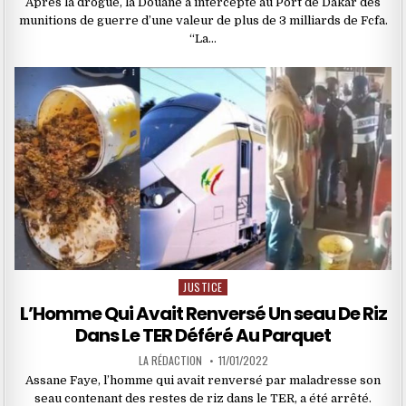
Après la drogue, la Douane a intercepté au Port de Dakar des
munitions de guerre d’une valeur de plus de 3 milliards de Fcfa.
“La…
JUSTICE
Posted
in
L’Homme Qui Avait Renversé Un seau De Riz
Dans Le TER Déféré Au Parquet
LA RÉDACTION
11/01/2022
Assane Faye, l’homme qui avait renversé par maladresse son
seau contenant des restes de riz dans le TER, a été arrêté.