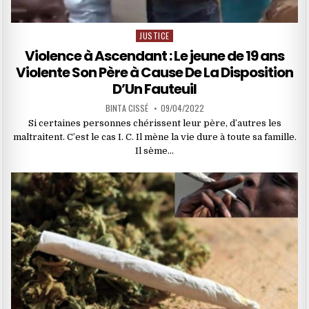
JUSTICE
Posted
in
Violence à Ascendant : Le jeune de 19 ans
Violente Son Père à Cause De La Disposition
D’Un Fauteuil
BINTA CISSÉ
09/04/2022
Si certaines personnes chérissent leur père, d’autres les
maltraitent. C’est le cas I. C. Il mène la vie dure à toute sa famille.
Il sème…