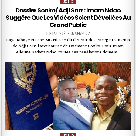
JUSTICE
Posted
in
Dossier Sonko/ Adji Sarr : Imam Ndao
Suggère Que Les Vidéos Soient Dévoilées Au
Grand Public
BINTA CISSÉ
07/04/2022
Baye Mbaye Niasse MC Niasse dit détenir des enregistrements
de Adji Sarr, l’accusatrice de Ousmane Sonko. Pour Imam
Alioune Badara Ndao, toutes ces révélations doivent…
JUSTICE
Posted