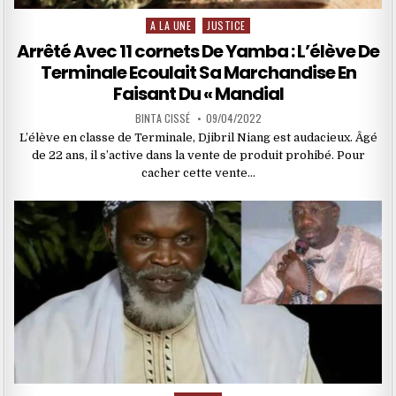
A LA UNE
JUSTICE
Posted
in
Arrêté Avec 11 cornets De Yamba : L’élève De
Terminale Ecoulait Sa Marchandise En
Faisant Du « Mandial
BINTA CISSÉ
09/04/2022
L’élève en classe de Terminale, Djibril Niang est audacieux. Âgé
de 22 ans, il s’active dans la vente de produit prohibé. Pour
cacher cette vente…