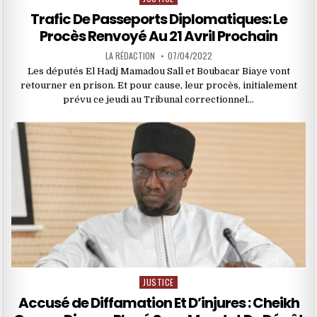
in
Trafic De Passeports Diplomatiques: Le
Procès Renvoyé Au 21 Avril Prochain
LA RÉDACTION
07/04/2022
Les députés El Hadj Mamadou Sall et Boubacar Biaye vont
retourner en prison. Et pour cause, leur procès, initialement
prévu ce jeudi au Tribunal correctionnel…
JUSTICE
Posted
in
Accusé de Diffamation Et D’injures : Cheikh