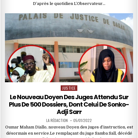
D’après le quotidien L’Observateur…
JUSTICE
Posted
in
Le Nouveau Doyen Des Juges Attendu Sur
Plus De 500 Dossiers, Dont Celui De Sonko-
Adji Sarr
LA RÉDACTION
05/01/2022
Oumar Maham Diallo, nouveau Doyen des juges d’instruction, est
désormais en service.Le remplaçant du juge Samba Sall, décédé