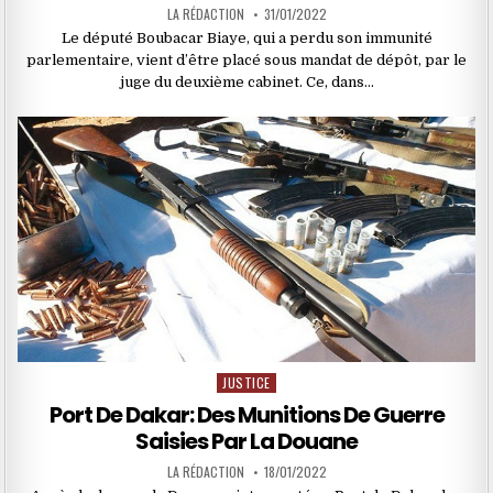
LA RÉDACTION
31/01/2022
Le député Boubacar Biaye, qui a perdu son immunité
parlementaire, vient d’être placé sous mandat de dépôt, par le
juge du deuxième cabinet. Ce, dans…
JUSTICE
Posted
in
Port De Dakar: Des Munitions De Guerre
Saisies Par La Douane
LA RÉDACTION
18/01/2022