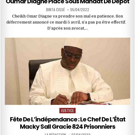
Oumar Diagne Placé Sous Mandat De Dépôt
BINTA CISSÉ
05/04/2022
Cheikh Omar Diagne va prendre son mal en patience. Son
déferrement annoncé ce mardi 5 avril, n’a pas pu être effectif.
D’après son avocat,…
JUSTICE
Posted
in
Fête De L’indépendance : Le Chef De L’État
Macky Sall Gracie 824 Prisonniers
LA RÉDACTION
03/04/2022