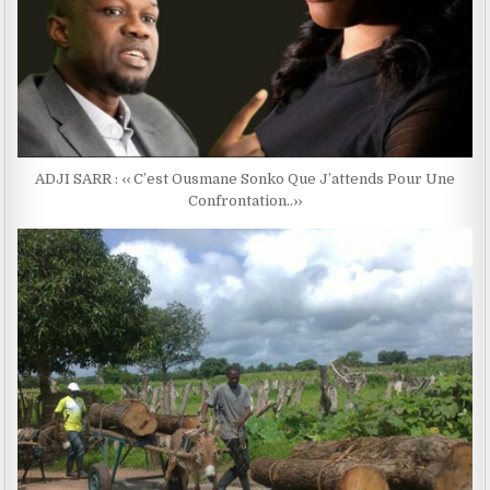
ADJI SARR : ‹‹ C’est Ousmane Sonko Que J’attends Pour Une
Confrontation..››