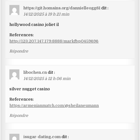
https://git.homains.org/dannielleogg61
dit :
14/12/2025 à 19 h 21 min
hollywood casino joliet il
References:
http://123.207.147.179:8888/markfbp0459696
Répondre
libochen.cn
dit :
14/12/2025 à 12 h 06 min
silver nugget casino
References:
https://armenianmatch.com/@sheilaneumann
Répondre
isugar-dating.com
dit :