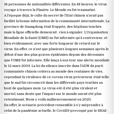
16 personnes de nationalités différentes. En 48 heures, le virus
voyage à travers la Planète. Le Monde en fut traumatisé.
A l’époque déjà, le culte du secret de l’Etat chinois n’avait pas
facilité la bonne information de la communauté internationale. La
province de Guangdong était frappée, des hôpitaux touchés
mais la ligne officielle demeurait : rien à signaler. L’Organisation
Mondiale de la Santé (OMS) ne fut informée qu’à contrecœur, et
bien évidemment, avec une forte longueur de retard sur le
virus. En effet, ce n’est que plusieurs longues semaines après le
début d’une des plus graves épidémies depuis des décennies
que l’OMS fut informée. Elle lança à son tour une alerte mondiale
le 12 mars 2003. La loi du silence inscrite dans l’ADN du parti
communiste chinois coûtera au monde des centaines de vies,
cependant la virulence de ce corona virus précurseur était telle
que le mal fut circonscrit dans les différents pays touchés au
bout de quelques mois. Le virus eût-il été plus virulent et
mortel, sans doute que l’impact sur le monde aurait été plus
retentissant. Nous y voilà malheureusement en 2020.
En effet, le scénario précédent ressemble à s’y méprendre à
celui de la pandémie actuelle, le Covid19 provoqué par le SRAS-