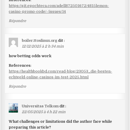
https://git.epochteca.com/adell872501672/4815lemon-
casino-promo-code/-/issues/14
Répondre
boiler.ttoslinux.org
dit :
12/12/2025 à 2 h 34 min
how betting odds work
References:
https://healthbookbd.com/read-blog/23053_die-besten-
echtgeld-online-casinos-im-test-2025.html
Répondre
Universitas Telkom
dit :
22/05/2025 à 4 h 22 min
What challenges or limitations did the author face while
preparing this article?