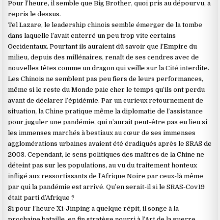
Pour l’heure, il semble que Big Brother, quoi pris au dépourvu, a
repris le dessus.
Tel Lazare, le leadership chinois semble émerger de la tombe
dans laquelle l’avait enterré un peu trop vite certains
Occidentaux. Pourtant ils auraient dû savoir que l’Empire du
milieu, depuis des millénaires, renaît de ses cendres avec de
nouvelles têtes comme un dragon qui veille sur la Cité interdite.
Les Chinois ne semblent pas peu fiers de leurs performances,
même si le reste du Monde paie cher le temps qu’ils ont perdu
avant de déclarer l’épidémie. Par un curieux retournement de
situation, la Chine pratique même la diplomatie de l’assistance
pour juguler une pandémie, qui n’aurait peut-être pas eu lieu si
les immenses marchés à bestiaux au cœur de ses immenses
agglomérations urbaines avaient été éradiqués après le SRAS de
2003. Cependant, le sens politiques des maîtres de la Chine ne
déteint pas sur les populations, au vu du traitement honteux
infligé aux ressortissants de l’Afrique Noire par ceux-là même
par qui la pandémie est arrivé. Qu’en serait-il si le SRAS-Cov19
était parti d’Afrique ?
Si pour l’heure Xi-Jinping a quelque répit, il songe à la
prochaine bataille, en fin stratège nourri à l’Art de la guerre