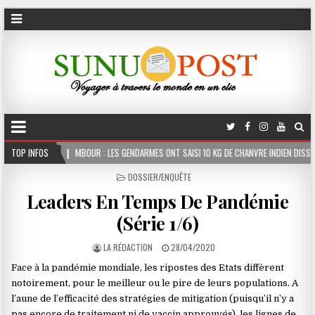
UR : LES GENDARMES ONT SAISI 10 KG DE CHANVRE INDIEN DISSIMULÉS DANS LE COFFRE D
TOP INFOS
POSTED
DOSSIER/ENQUÊTE
IN
Leaders En Temps De Pandémie
(Série 1/6)
LA RÉDACTION
28/04/2020
Face à la pandémie mondiale, les ripostes des Etats diffèrent
notoirement, pour le meilleur ou le pire de leurs populations. A
l’aune de l’efficacité des stratégies de mitigation (puisqu’il n’y a
pas encore de traitement ni de vaccin approuvés), les lignes de