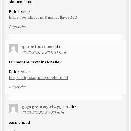
slot machine
References:
https://bondlii.com/@marcellaw9060
Répondre
git.rec4box.com
dit :
13/12/2025 à 23 h 31 min
fairmont le manoir richelieu
References:
https://aipod.app/clydechuter14
Répondre
gogs.greta.wywiwyg.net
dit :
13/12/2025 à 8 h 59 min
casino ipad