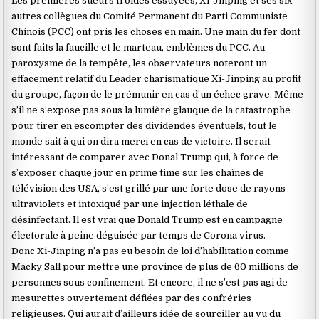
Les premières sueurs froides essuyées, Xi-Jinping et ses six
autres collègues du Comité Permanent du Parti Communiste
Chinois (PCC) ont pris les choses en main. Une main du fer dont
sont faits la faucille et le marteau, emblèmes du PCC. Au
paroxysme de la tempête, les observateurs noteront un
effacement relatif du Leader charismatique Xi-Jinping au profit
du groupe, façon de le prémunir en cas d’un échec grave. Même
s’il ne s’expose pas sous la lumière glauque de la catastrophe
pour tirer en escompter des dividendes éventuels, tout le
monde sait à qui on dira merci en cas de victoire. Il serait
intéressant de comparer avec Donal Trump qui, à force de
s’exposer chaque jour en prime time sur les chaînes de
télévision des USA, s’est grillé par une forte dose de rayons
ultraviolets et intoxiqué par une injection léthale de
désinfectant. Il est vrai que Donald Trump est en campagne
électorale à peine déguisée par temps de Corona virus.
Donc Xi-Jinping n’a pas eu besoin de loi d’habilitation comme
Macky Sall pour mettre une province de plus de 60 millions de
personnes sous confinement. Et encore, il ne s’est pas agi de
mesurettes ouvertement défiées par des confréries
religieuses. Qui aurait d’ailleurs idée de sourciller au vu du