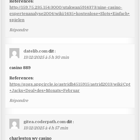
References:
http://159.75.235.154:3000/utakwan5914373/nine-casino-
expertenanalyse2004/wiki/1435+kostenlose+Slots+Einfach+
spielen
Répondre
datelib.com
dit :
13/12/2025 à 5 h 30 min
casino 889
References:
https://gogs.appcircle.io/astridh4515915/astrid2013/wiki/Cpt
+Jacks+Deal+des+Monats+Februar
Répondre
gitea.coderpath.com
dit :
13/12/2025 à 4 h 57 min
charleston wv casino