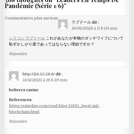
Pandémie (Série 1/6)
”
Navigation
Commentaires plus anciens
ラブドール
dit :
dans
16/06/2026 à 11 h 04 min
les
シリコン ラブドール
これがあなたが本物のダッチワイフについて
commentaires
恥ずかしがり屋であってはならない理由ですか？
Répondre
http://114.55.58.6/
dit :
14/12/2025 à 19 h 39 min
belterra casino
References:
https://pingdup.com/read-blog/11910_legal-mit-
blockchain.html
Répondre