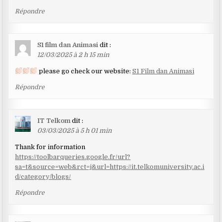
Répondre
S1 film dan Animasi
dit :
12/03/2025 à 2 h 15 min
please go check our website:
S1 Film dan Animasi
Répondre
IT Telkom
dit :
03/03/2025 à 5 h 01 min
Thank for information
https://toolbarqueries.google.fr/url?
sa=t&source=web&rct=j&url=https://it.telkomuniversity.ac.i
d/category/blogs/
Répondre