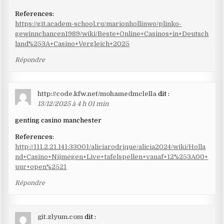
References:
https://git.academ-school.ru/marionhollinwo/plinko-
gewinnchancen1989/wiki/Beste+Online+Casinos+in+Deutsch
land%253A+Casino+Vergleich+2025
Répondre
http://code.kfw.net/mohamedmclella
dit :
13/12/2025 à 4 h 01 min
genting casino manchester
References:
http://111.2.21.141:33001/aliciarodrique/alicia2024/wiki/Holla
nd+Casino+Nijmegen+Live+tafelspellen+vanaf+12%253A00+
uur+open%2521
Répondre
git.zlyum.com
dit :