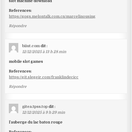
slot machine download
References:
https://gogs.melontalk.com.cn/marcelinousing
Répondre
biiut.com
dit :
12/12/2025 à 13 h 28 min
mobile slot games
References:
https://git.slegeir.com/franklindecicc
Répondre
gitea.tpss.top
dit :
12/12/2025 à 9 h 29 min
l’auberge du lac baton rouge
References: