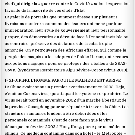
chef qui dirige la « guerre contre le Covid19 » selon l’expression
favorite de la majorité de ces chefs d’Etat.
La galerie de portraits que Sunupost dresse sur plusieurs
livraisons montrera comment des leaders ont mené par leur
impréparation, leur style de gouvernement, leur personnalité
propre, des démocraties en déroute face à l’ennemi invisible ou
au contraire, préservé des dictatures de la catastrophe
annoncée. On y retrouvera des Africains effarés, qui, comme le
peuple des maquis ou les adeptes de Bokko Haram, ont recours
aux potions magiques pour se protéger des « balles » de SRAS-
Cov19 (Syndrome Respiratoire Aigu Sévère-Coronavirus 2019).
I- XI-JIPING, L’HOMME PAR QUI LE MALHEUR EST ARRIVE
La Chine avait connu un premier avertissement en 2003. Déjà,
c’était un Corona virus, qui attaquait le système respiratoire. Le
virus serait parti en novembre 2002 d’un marché à bestiaux de
la province Guangdong pour se répandre à travers la Chine. Les
structures sanitaires tendent à être débordées et les
personnels contaminés. C’est de cette façon que le virus
débarque en février 2003 à Hong Kong, porté par un médecin
chinois. Ce médecin contamine dans son hôtel – le Métropole –