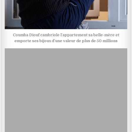
Coumba Diouf cambriole l’appartement sa belle-mère et
emporte ses bijoux d’une valeur de plus de 50 millions