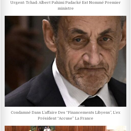
Urgent: Tchad: Albert Pahimi Padacké Est Nommé Premier
ministre
Condamné Dans L’affaire Des “Financements Libyens”, L’ex
Président “Accuse” La France