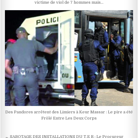
victime de viol de 7 hommes mais…
Des Pandores arrêtent des Limiers à Keur Massar : Le pire a été
Frôlé Entre Les Deux Corps
Navigation
← SABOTAGE DES INSTALLATIONS DU T.E R : Le Procureur