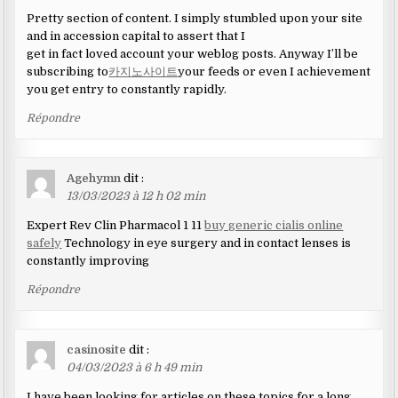
Pretty section of content. I simply stumbled upon your site
and in accession capital to assert that I
get in fact loved account your weblog posts. Anyway I’ll be
subscribing to
카지노사이트
your feeds or even I achievement
you get entry to constantly rapidly.
Répondre
Agehymn
dit :
13/03/2023 à 12 h 02 min
Expert Rev Clin Pharmacol 1 11
buy generic cialis online
safely
Technology in eye surgery and in contact lenses is
constantly improving
Répondre
casinosite
dit :
04/03/2023 à 6 h 49 min
I have been looking for articles on these topics for a long