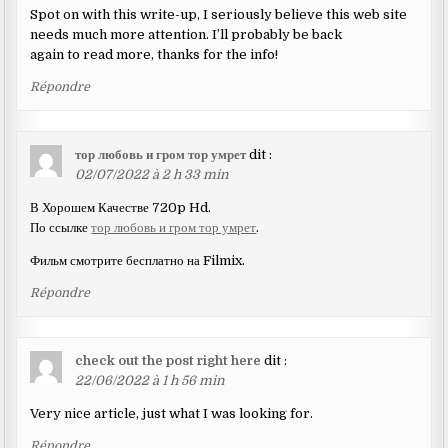
Spot on with this write-up, I seriously believe this web site
needs much more attention. I’ll probably be back
again to read more, thanks for the info!
Répondre
тор любовь и гром тор умрет
dit :
02/07/2022 à 2 h 33 min
В Хорошем Качестве 720p Hd.
По ссылке
тор любовь и гром тор умрет
.
Фильм смотрите бесплатно на Filmix.
Répondre
check out the post right here
dit :
22/06/2022 à 1 h 56 min
Very nice article, just what I was looking for.
Répondre