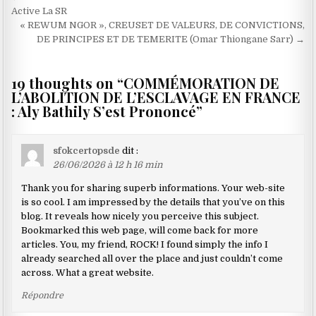
de
Active La SR
« REWUM NGOR », CREUSET DE VALEURS, DE CONVICTIONS,
l’article
DE PRINCIPES ET DE TEMERITE (Omar Thiongane Sarr) →
19 thoughts on “
COMMÉMORATION DE
L’ABOLITION DE L’ESCLAVAGE EN FRANCE
: Aly Bathily S’est Prononcé
”
sfokcertopsde
dit :
26/06/2026 à 12 h 16 min
Thank you for sharing superb informations. Your web-site
is so cool. I am impressed by the details that you’ve on this
blog. It reveals how nicely you perceive this subject.
Bookmarked this web page, will come back for more
articles. You, my friend, ROCK! I found simply the info I
already searched all over the place and just couldn’t come
across. What a great website.
Répondre