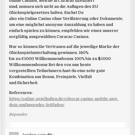
online Casinos, welche in Curacao lizenziert
sind, müssen sich nicht an die Auflagen des EU
Glücksspielgesetzes halten. Suchst Du
also ein Online Casino ohne Verifizierung oder Dokumente,
um eine möglichst anonyme Auszahlung zu haben und
einfach spielen zu können, empfehlen wir eines unserer
sorgfältig ausgewählten Curacao Casinos.
Nur so können Sie Vertrauen auf die jeweilige Marke der
Glücksspielunterhaltung gewinnen. 160%
bis zu €1000 Willkommensbonus 100% bis zu $5000
Willkommensbonus Bei den von uns heute
vorgestellten Teilnehmern hast du eine sehr gute
Kombination aus Bonus, Freispiele, Vielfalt
und Sicherheit.
References:
https://online-spielhallen.de/robocat-casino-mobile-app-
dein-umfassender-leitfaden/
Répondre
lambrg.com
dit :