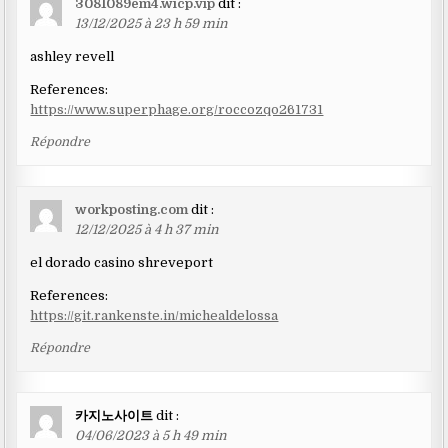
3081089em4.wicp.vip
dit :
13/12/2025 à 23 h 59 min
ashley revell
References:
https://www.superphage.org/roccozqo261731
Répondre
workposting.com
dit :
12/12/2025 à 4 h 37 min
el dorado casino shreveport
References:
https://git.rankenste.in/michealdelossa
Répondre
카지노사이트
dit :
04/06/2023 à 5 h 49 min