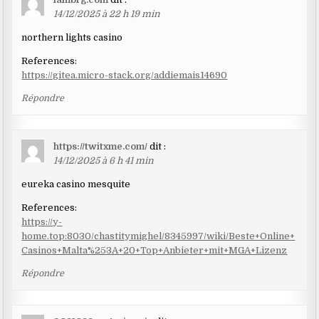
14/12/2025 à 22 h 19 min
northern lights casino
References:
https://gitea.micro-stack.org/addiemais14690
Répondre
https://twitxme.com/
dit :
14/12/2025 à 6 h 41 min
eureka casino mesquite
References:
https://y-
home.top:8030/chastitymighel/8345997/wiki/Beste+Online+
Casinos+Malta%253A+20+Top+Anbieter+mit+MGA+Lizenz
Répondre