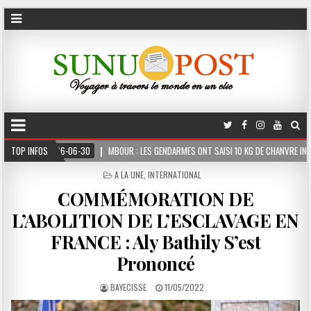
6-30
TOP INFOS
MBOUR : LES GENDARMES ONT SAISI 10 KG DE CHANVRE INDIEN DISSIMULÉS DAN
POSTED
A LA UNE
,
INTERNATIONAL
IN
COMMÉMORATION DE
L’ABOLITION DE L’ESCLAVAGE EN
FRANCE : Aly Bathily S’est
Prononcé
BAYECISSE
11/05/2022