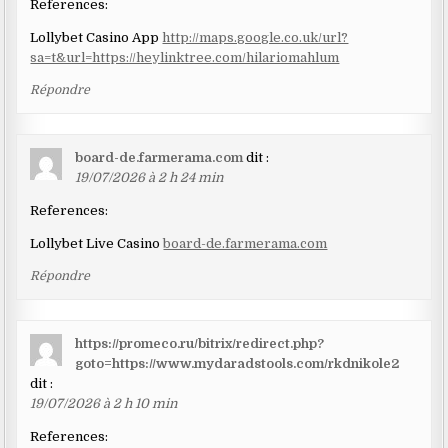
References:
Lollybet Casino App
http://maps.google.co.uk/url?
sa=t&url=https://heylinktree.com/hilariomahlum
Répondre
board-de.farmerama.com
dit :
19/07/2026 à 2 h 24 min
References:
Lollybet Live Casino
board-de.farmerama.com
Répondre
https://promeco.ru/bitrix/redirect.php?
goto=https://www.mydaradstools.com/rkdnikole2
dit :
19/07/2026 à 2 h 10 min
References: