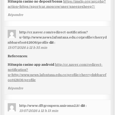
Hitnspin casino no deposit bonus
https://imslp.org/api.php?
action=https://sportcar.moscow/user/sneezesheep7/
Répondre
http://cr.naver.com/redirect-notification?
u=http://www.news.lafontana.edu.co/profile/cherryd
nbbarefoot42606/profile
dit :
13/07/2026 à 12 h 35 min
References:
Hitnspin casino app android
http://cr.naver.com/redirect-
notification?
u=http://www.news.lafontana.edu.co/profile/cherrydnbbaref
oot42606/profile
Répondre
http://www.dftgroupsvn.uniroma2.it/
dit :
13/07/2026 à 12 h 13 min