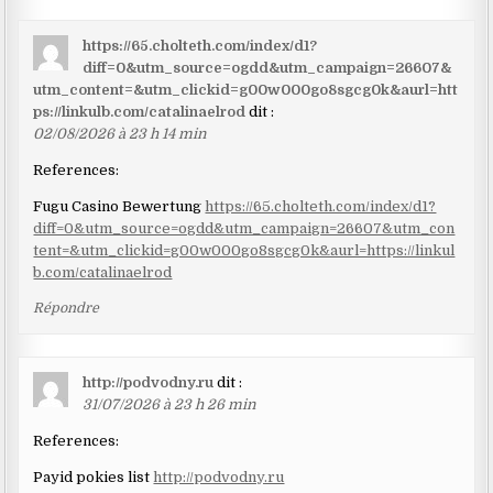
https://65.cholteth.com/index/d1?
diff=0&utm_source=ogdd&utm_campaign=26607&
utm_content=&utm_clickid=g00w000go8sgcg0k&aurl=htt
ps://linkulb.com/catalinaelrod
dit :
02/08/2026 à 23 h 14 min
References:
Fugu Casino Bewertung
https://65.cholteth.com/index/d1?
diff=0&utm_source=ogdd&utm_campaign=26607&utm_con
tent=&utm_clickid=g00w000go8sgcg0k&aurl=https://linkul
b.com/catalinaelrod
Répondre
http://podvodny.ru
dit :
31/07/2026 à 23 h 26 min
References:
Payid pokies list
http://podvodny.ru