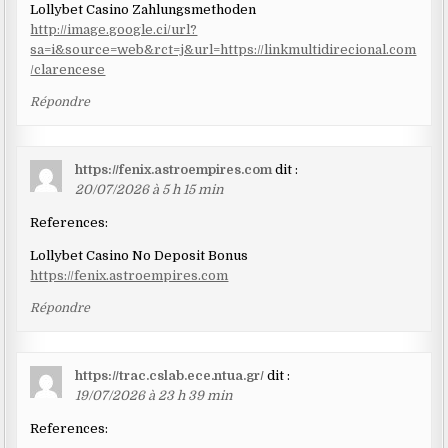
Lollybet Casino Zahlungsmethoden
http://image.google.ci/url?
sa=i&source=web&rct=j&url=https://linkmultidirecional.com
/clarencese
Répondre
https://fenix.astroempires.com
dit :
20/07/2026 à 5 h 15 min
References:
Lollybet Casino No Deposit Bonus
https://fenix.astroempires.com
Répondre
https://trac.cslab.ece.ntua.gr/
dit :
19/07/2026 à 23 h 39 min
References: