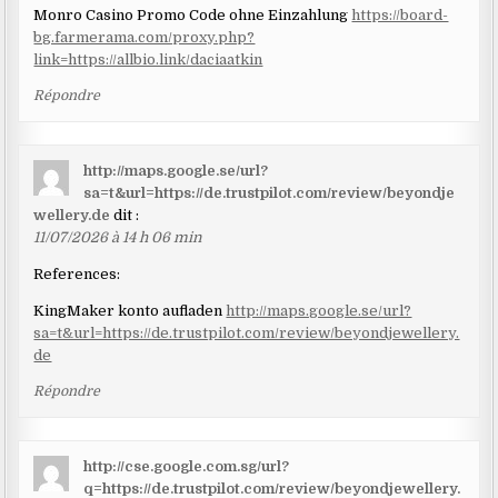
Monro Casino Promo Code ohne Einzahlung
https://board-
bg.farmerama.com/proxy.php?
link=https://allbio.link/daciaatkin
Répondre
http://maps.google.se/url?
sa=t&url=https://de.trustpilot.com/review/beyondje
wellery.de
dit :
11/07/2026 à 14 h 06 min
References:
KingMaker konto aufladen
http://maps.google.se/url?
sa=t&url=https://de.trustpilot.com/review/beyondjewellery.
de
Répondre
http://cse.google.com.sg/url?
q=https://de.trustpilot.com/review/beyondjewellery.