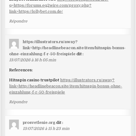
q=https://forums.eq2wire.com/proxy.php?
link=https://lollybet.com.de/
Répondre
https://illustrators.ru/away?
link=http://headlinebeacon.site/item/hitnspin-bonus-
ohne-einzahlung-f-r-50-freispiele
dit :
13/07/2026 à 16 h 05 min
References:
Hitnspin casino trustpilot
https://illustrators.ru/away?
link=http://headlinebeacon.site/item/hitnspin-bonus-ohne-
einzahlung-f-r-50-freispiele
Répondre
prosvetlenie.org
dit :
13/07/2026 à 15 h 23 min