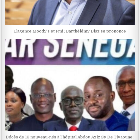
L’agence Moody’s et Fmi : Barthélémy Diaz se prononce
Décès de 15 nouveau-nés à l’hôpital Abdou Aziz Sy De Tivaoune :