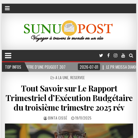
07
TOP INFOS
2026-07-01
LE PR MEISSA DIAKHATÉ NOMMÉ DIRECTEUR DE CABINET ADJOIN
POSTED
A LA UNE
,
RESERVEE
IN
Tout Savoir sur Le Rapport
Trimestriel d’Exécution Budgétaire
du troisième trimestre 2025 rév
BINTA CISSÉ
19/11/2025