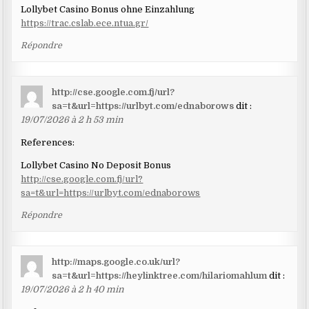
Lollybet Casino Bonus ohne Einzahlung
https://trac.cslab.ece.ntua.gr/
Répondre
http://cse.google.com.fj/url?
sa=t&url=https://urlbyt.com/ednaborows
dit :
19/07/2026 à 2 h 53 min
References:
Lollybet Casino No Deposit Bonus
http://cse.google.com.fj/url?
sa=t&url=https://urlbyt.com/ednaborows
Répondre
http://maps.google.co.uk/url?
sa=t&url=https://heylinktree.com/hilariomahlum
dit :
19/07/2026 à 2 h 40 min