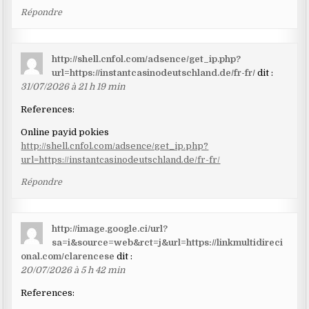
Répondre
http://shell.cnfol.com/adsence/get_ip.php?
url=https://instantcasinodeutschland.de/fr-fr/
dit :
31/07/2026 à 21 h 19 min
References:
Online payid pokies
http://shell.cnfol.com/adsence/get_ip.php?
url=https://instantcasinodeutschland.de/fr-fr/
Répondre
http://image.google.ci/url?
sa=i&source=web&rct=j&url=https://linkmultidireci
onal.com/clarencese
dit :
20/07/2026 à 5 h 42 min
References: