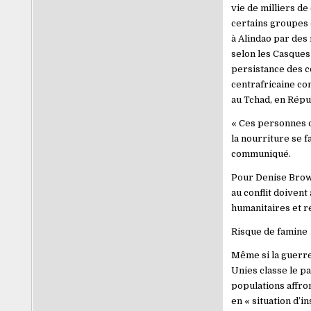
vie de milliers de
certains groupes d
à Alindao par des 
selon les Casques
persistance des co
centrafricaine co
au Tchad, en Rép
« Ces personnes q
la nourriture se f
communiqué.
Pour Denise Brown
au conflit doivent 
humanitaires et re
Risque de famine
Même si la guerre
Unies classe le p
populations affron
en « situation d’i