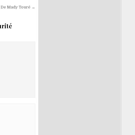
te De Mady Touré →
urité