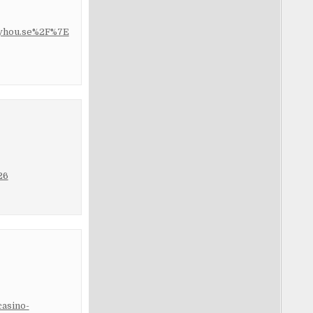
toyhou.se%2F%7E
26
casino-