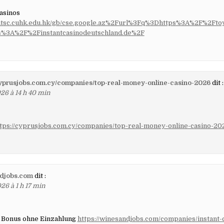
asinos
te.itsc.cuhk.edu.hk/gb/cse.google.az%2Furl%3Fq%3Dhttps%3A%2F%2F
%3A%2F%2Finstantcasinodeutschland.de%2F
cyprusjobs.com.cy/companies/top-real-money-online-casino-2026
dit :
26 à 14 h 40 min
tps://cyprusjobs.com.cy/companies/top-real-money-online-casino-20
djobs.com
dit :
26 à 1 h 17 min
 Bonus ohne Einzahlung
https://winesandjobs.com/companies/instant-