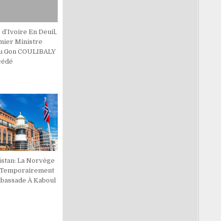
 d’Ivoire En Deuil,
mier Ministre
u Gon COULIBALY
cédé
istan: La Norvège
 Temporairement
bassade À Kaboul