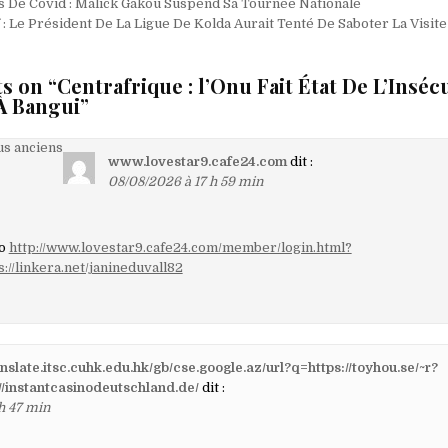
on
 De Covid : Malick Gakou Suspend Sa Tournée Nationale
f : Le Président De La Ligue De Kolda Aurait Tenté De Saboter La Visi
s on “
Centrafrique : l’Onu Fait État De L’Inséc
À Bangui
”
on
s anciens
www.lovestar9.cafe24.com
dit :
08/08/2026 à 17 h 59 min
aires
no
http://www.lovestar9.cafe24.com/member/login.html?
://linkera.net/janineduvall82
ranslate.itsc.cuhk.edu.hk/gb/cse.google.az/url?q=https://toyhou.se/~r?
//instantcasinodeutschland.de/
dit :
h 47 min