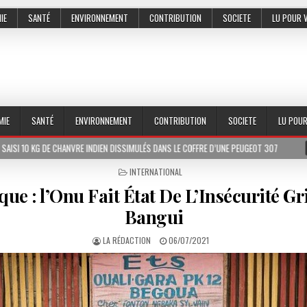
IE
SANTÉ
ENVIRONNEMENT
CONTRIBUTION
SOCIETE
LU POUR 
MIE
SANTÉ
ENVIRONNEMENT
CONTRIBUTION
SOCIETE
LU POU
HANVRE INDIEN DISSIMULÉS DANS LE COFFRE D’UNE PEUGEOT 307
2026-07-01
POSTED
INTERNATIONAL
IN
que : l’Onu Fait État De L’Insécurité G
Bangui
LA RÉDACTION
06/07/2021