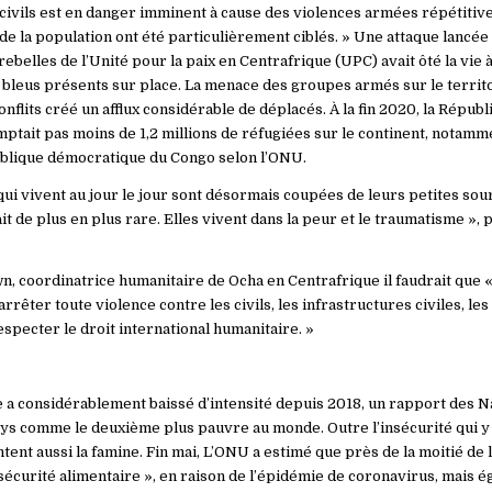
 civils est en danger imminent à cause des violences armées répétitive
e la population ont été particulièrement ciblés. » Une attaque lancée 
rebelles de l’Unité pour la paix en Centrafrique (UPC) avait ôté la vie
 bleus présents sur place. La menace des groupes armés sur le territoi
nflits créé un afflux considérable de déplacés. À la fin 2020, la Républ
mptait pas moins de 1,2 millions de réfugiées sur le continent, notam
ublique démocratique du Congo selon l’ONU.
ui vivent au jour le jour sont désormais coupées de leurs petites sou
ait de plus en plus rare. Elles vivent dans la peur et le traumatisme », 
, coordinatrice humanitaire de Ocha en Centrafrique il faudrait que «
arrêter toute violence contre les civils, les infrastructures civiles, le
specter le droit international humanitaire. »
 a considérablement baissé d’intensité depuis 2018, un rapport des N
ays comme le deuxième plus pauvre au monde. Outre l’insécurité qui y 
tent aussi la famine. Fin mai, L’ONU a estimé que près de la moitié de l
nsécurité alimentaire », en raison de l’épidémie de coronavirus, mais 