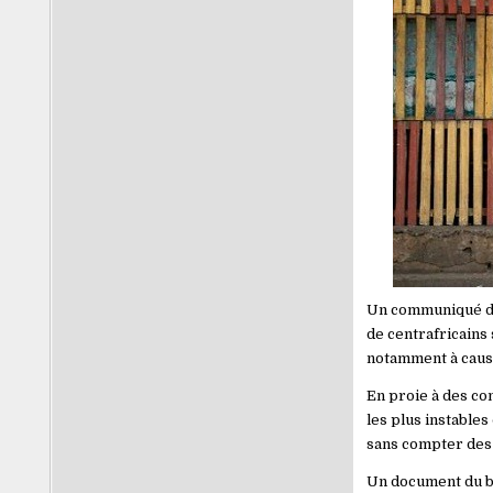
Un communiqué du 
de centrafricains 
notamment à cause 
En proie à des con
les plus instable
sans compter des c
Un document du bu