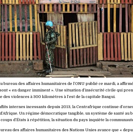
bureau des affaires humanitaires de l’ONU publié ce mardi, a affirmé
sont « en danger imminent ». Une situation d’insécurité civile qui pren
des violences à 300 kilomètres à l’est de la capitale Bangui.
flits internes incessants depuis 2013, la Centrafrique continue d’orner
s d’Afrique. Un régime démocratique tangible, un système de santé au 
oups d’États à répétition, la situation du pays inquiète la communauté
reau des affaires humanitaires des Nations Unies avance que « depui