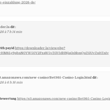
-einzahlung-2026-de/
der.la
dit :
26 à 7 h 14 min
ith payid
https://downloader.la/view.php?
cHM6Ly9pbnN0YW50Y2FzaW5vZGV1dHNjaGxhbmQuZGUvZnItZnIv
/s3.amazonaws.com/new-casino/Bet365-Casino-Login.html
dit :
26 à 6 h 16 min
 Bewertung
https://s3.amazonaws.com/new-casino/Bet365-Casino-Logi