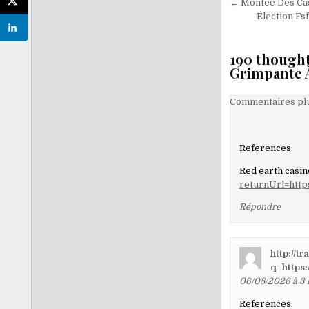
Navigati
← Montée Des Cas
de
Élection Fs
l’article
190 thought
Grimpante 
Navigati
Commentaires plu
dans
les
References:
comment
Red earth casi
returnUrl=https
Répondre
http://t
q=https:
06/08/2026 à 3 
References: