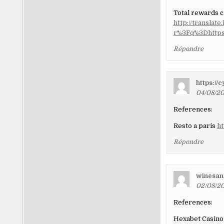
Total rewards c
http://transla
r%3Fq%3Dhttps
Répondre
https://
04/08/20
References:
Resto a paris
ht
Répondre
winesan
02/08/20
References:
Hexabet Casino