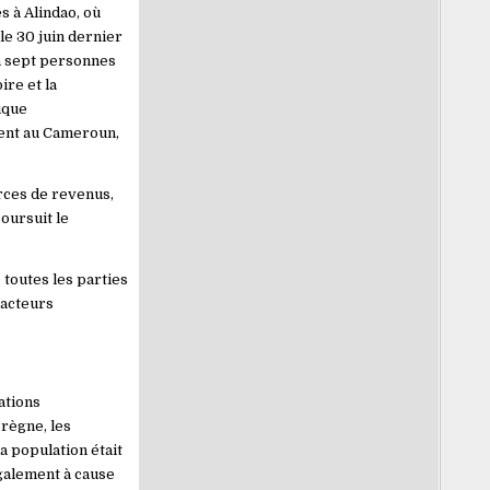
s à Alindao, où
le 30 juin dernier
 à sept personnes
re et la
ique
ment au Cameroun,
rces de revenus,
poursuit le
 toutes les parties
s acteurs
ations
règne, les
a population était
également à cause