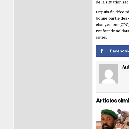
de la situation séc
Depuis fin décemb
bonne partie des d
changement (CPC).
renfort de soldat
côtés.
Faceboo
Au
Articles simi