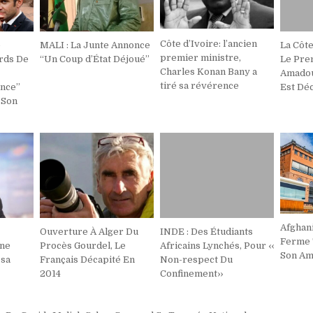
Côte d’Ivoire: l’ancien
e
MALI : La Junte Annonce
La Côte
premier ministre,
rds De
‘‘Un Coup d’État Déjoué’’
Le Pre
Charles Konan Bany a
Amado
tiré sa révérence
nce’’
Est Dé
 Son
Afghan
Ouverture À Alger Du
INDE : Des Étudiants
Ferme
ane
Procès Gourdel, Le
Africains Lynchés, Pour ‹‹
Son Am
 sa
Français Décapité En
Non-respect Du
2014
Confinement››