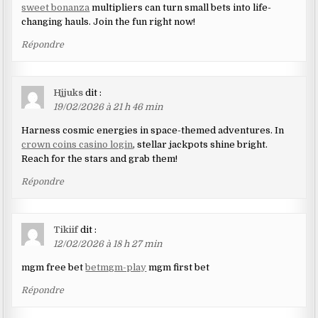
sweet bonanza
multipliers can turn small bets into life-
changing hauls. Join the fun right now!
Répondre
Hjjuks
dit :
19/02/2026 à 21 h 46 min
Harness cosmic energies in space-themed adventures. In
crown coins casino login
, stellar jackpots shine bright.
Reach for the stars and grab them!
Répondre
Tikiif
dit :
12/02/2026 à 18 h 27 min
mgm free bet
betmgm-play
mgm first bet
Répondre