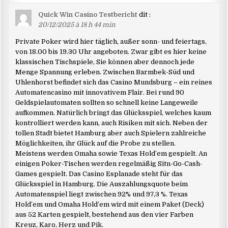
Quick Win Casino Testbericht
dit :
20/12/2025 à 18 h 44 min
Private Poker wird hier täglich, außer sonn- und feiertags,
von 18.00 bis 19.30 Uhr angeboten. Zwar gibt es hier keine
klassischen Tischspiele, Sie können aber dennoch jede
Menge Spannung erleben. Zwischen Barmbek-Süd und
Uhlenhorst befindet sich das Casino Mundsburg – ein reines
Automatencasino mit innovativem Flair. Bei rund 90
Geldspielautomaten sollten so schnell keine Langeweile
aufkommen. Natürlich bringt das Glücksspiel, welches kaum
kontrolliert werden kann, auch Risiken mit sich. Neben der
tollen Stadt bietet Hamburg aber auch Spielern zahlreiche
Möglichkeiten, ihr Glück auf die Probe zu stellen.
Meistens werden Omaha sowie Texas Hold’em gespielt. An
einigen Poker-Tischen werden regelmäßig Sitn-Go-Cash-
Games gespielt. Das Casino Esplanade steht für das
Glücksspiel in Hamburg. Die Auszahlungsquote beim
Automatenspiel liegt zwischen 92% und 97,3 %. Texas
Hold’em und Omaha Hold’em wird mit einem Paket (Deck)
aus 52 Karten gespielt, bestehend aus den vier Farben
Kreuz, Karo, Herz und Pik.