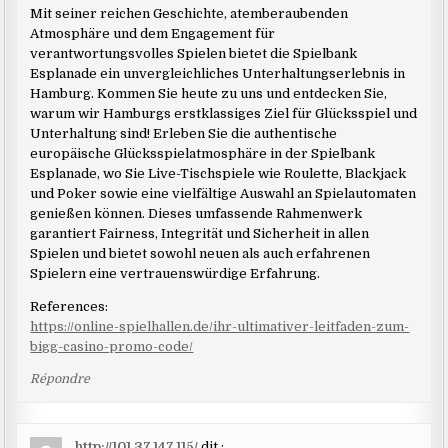
Mit seiner reichen Geschichte, atemberaubenden
Atmosphäre und dem Engagement für
verantwortungsvolles Spielen bietet die Spielbank
Esplanade ein unvergleichliches Unterhaltungserlebnis in
Hamburg. Kommen Sie heute zu uns und entdecken Sie,
warum wir Hamburgs erstklassiges Ziel für Glücksspiel und
Unterhaltung sind! Erleben Sie die authentische
europäische Glücksspielatmosphäre in der Spielbank
Esplanade, wo Sie Live-Tischspiele wie Roulette, Blackjack
und Poker sowie eine vielfältige Auswahl an Spielautomaten
genießen können. Dieses umfassende Rahmenwerk
garantiert Fairness, Integrität und Sicherheit in allen
Spielen und bietet sowohl neuen als auch erfahrenen
Spielern eine vertrauenswürdige Erfahrung.
References:
https://online-spielhallen.de/ihr-ultimativer-leitfaden-zum-
bigg-casino-promo-code/
Répondre
http://101.37.147.115/
dit :