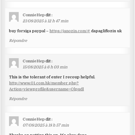
ConnieHep
dit :
21/08/2025 à 12 h 47 min
buy forxiga paypal –
https://janozin.com/#
dapagliflozin uk
Répondre
ConnieHep
dit :
15/08/2025 à 6 h 03 min
This is the tolerant of enter I recoup helpful.
http://www.01.com.hk/member.php?
Action=viewprofile&username=Olpudl
Répondre
ConnieHep
dit :
07/08/2025 à 18 h 57 min