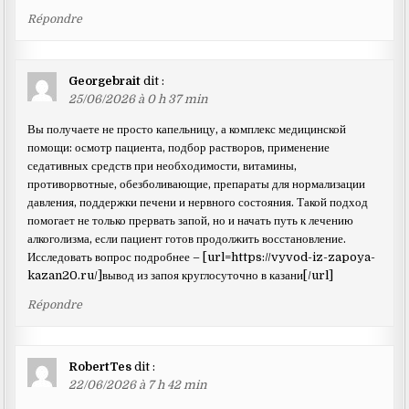
Répondre
Georgebrait
dit :
25/06/2026 à 0 h 37 min
Вы получаете не просто капельницу, а комплекс медицинской
помощи: осмотр пациента, подбор растворов, применение
седативных средств при необходимости, витамины,
противорвотные, обезболивающие, препараты для нормализации
давления, поддержки печени и нервного состояния. Такой подход
помогает не только прервать запой, но и начать путь к лечению
алкоголизма, если пациент готов продолжить восстановление.
Исследовать вопрос подробнее – [url=https://vyvod-iz-zapoya-
kazan20.ru/]вывод из запоя круглосуточно в казани[/url]
Répondre
RobertTes
dit :
22/06/2026 à 7 h 42 min