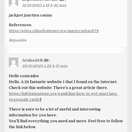
12/12/2025 à 12 h 42 min
jackpot junction casino
References:
https://gitea.chloefontenot.org/maricruzbar679
Répondre
Arisha24Sl
dit :
22/10/2025 à 22 h 51 min
Hello comrades
Hello. A 24 fantastic website 1 that I found on the Internet.
Check out this website. There’s a great article there.
https://habitatsanjose.org/gambling/how-to-get-marriage-
proposals-right/
|
There is sure to be a lot of useful and interesting
information for you here.
You’ll find everything you need and more. Feel free to follow
the link below.