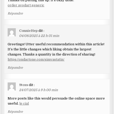
Thanks on putting this up. It’s okay done.
order avodart generic
Répondre
ConnieHep
dit :
04/08/2025 à 22 h 01 min
Greetings! Utter useful recommendation within this article!
It’s the little changes which liking obtain the largest
changes. Thanks a quantity in the direction of sharing!
https://ondactone.com/simvastatin/
Répondre
9toxs
dit :
24/07/2025 à 9 h 00 min
More posts like this would persuade the online space more
useful.
le cial
Répondre