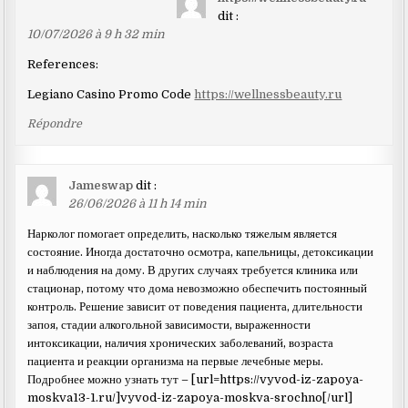
dans
dit :
les
10/07/2026 à 9 h 32 min
commentaires
References:
Legiano Casino Promo Code
https://wellnessbeauty.ru
Répondre
Jameswap
dit :
26/06/2026 à 11 h 14 min
Нарколог помогает определить, насколько тяжелым является
состояние. Иногда достаточно осмотра, капельницы, детоксикации
и наблюдения на дому. В других случаях требуется клиника или
стационар, потому что дома невозможно обеспечить постоянный
контроль. Решение зависит от поведения пациента, длительности
запоя, стадии алкогольной зависимости, выраженности
интоксикации, наличия хронических заболеваний, возраста
пациента и реакции организма на первые лечебные меры.
Подробнее можно узнать тут – [url=https://vyvod-iz-zapoya-
moskva13-1.ru/]vyvod-iz-zapoya-moskva-srochno[/url]