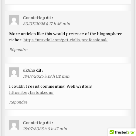
ConnieHep
dit :
20/07/2025 à 17 h 46 min
More articles like this would pretence of the blogosphere
richer.
https://ursxdol.com/get-cialis-professional/
Répondre
qk8ha
dit :
18/07/2025 à 19 h 02 min
I couldn’t resist commenting. Well written!
https://buyfastonl.com/
Répondre
ConnieHep
dit :
18/07/2025 à 6 h 47 min