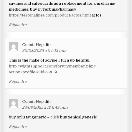
savings and safeguards as a replacement for purchasing
medicines. buy in TerbinaPharmacy
https://terbinafines.com/product/actos.html
actos
Répondre
ConnieHep
dit :
30/08/2025 à 0 h 12 min
This is the make of advise I turn up helpful.
http://wightsupport.com/forum/member.php?
action=profile&uid=22050
Répondre
ConnieHep
dit :
24/08/2025 à 12 h 49 min
buy orlistat generic –
click
buy xenical generic
Répondre