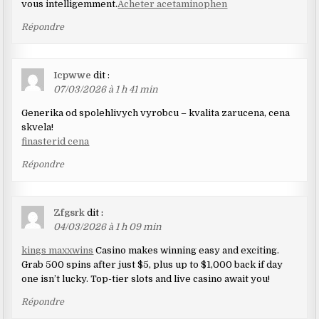
vous intelligemment.
Acheter acetaminophen
Répondre
Icpwwe
dit :
07/03/2026 à 1 h 41 min
Generika od spolehlivych vyrobcu – kvalita zarucena, cena
skvela!
finasterid cena
Répondre
Zfgsrk
dit :
04/03/2026 à 1 h 09 min
kings maxxwins
Casino makes winning easy and exciting.
Grab 500 spins after just $5, plus up to $1,000 back if day
one isn’t lucky. Top-tier slots and live casino await you!
Répondre