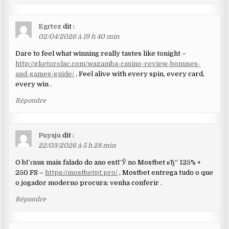
Egrtez
dit :
02/04/2026 à 19 h 40 min
Dare to feel what winning really tastes like tonight –
http://gketorolac.com/wazamba-casino-review-bonuses-
and-games-guide/
, Feel alive with every spin, every card,
every win .
Répondre
Puysju
dit :
22/03/2026 à 5 h 28 min
O bГґnus mais falado do ano estГЎ no Mostbet вЂ“ 125% +
250 FS –
https://mostbetpt.pro/
, Mostbet entrega tudo o que
o jogador moderno procura: venha conferir .
Répondre