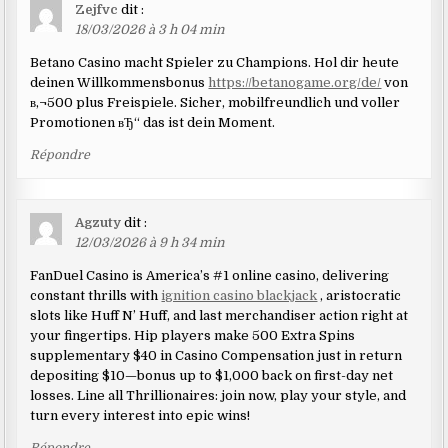
Zejfvc
dit :
18/03/2026 à 3 h 04 min
Betano Casino macht Spieler zu Champions. Hol dir heute
deinen Willkommensbonus
https://betanogame.org/de/
von
в‚¬500 plus Freispiele. Sicher, mobilfreundlich und voller
Promotionen вЂ“ das ist dein Moment.
Répondre
Agzuty
dit :
12/03/2026 à 9 h 34 min
FanDuel Casino is America’s #1 online casino, delivering
constant thrills with
ignition casino blackjack
, aristocratic
slots like Huff N’ Huff, and last merchandiser action right at
your fingertips. Hip players make 500 Extra Spins
supplementary $40 in Casino Compensation just in return
depositing $10—bonus up to $1,000 back on first-day net
losses. Line all Thrillionaires: join now, play your style, and
turn every interest into epic wins!
Répondre