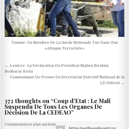
Tunisie: Un Membre De La Garde Nationale Tué Dans Une
«Attaque Terroriste»
Navigation
← A suivre : La Déclaration Du Président Malien Ibrahim
de
Boubacar Keita
Communiqué De Presse Du Secrétariat Exécutif National de la
l’article
LD Debout →
372 thoughts on “
Coup d’Etat : Le Mali
Suspendu De Tous Les Organes De
Décision De La CEDEAO
”
Navigation
Commentaires plus anciens
https://wellnessbeauty.ru