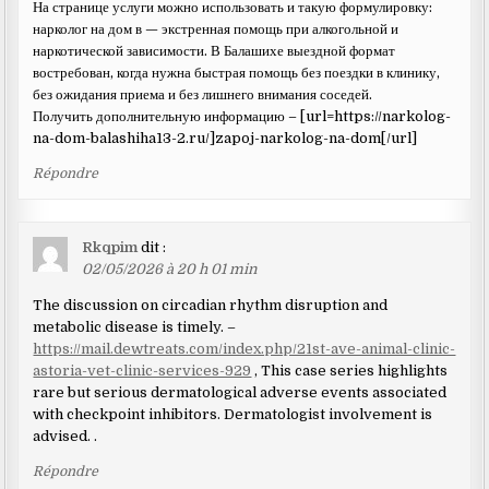
На странице услуги можно использовать и такую формулировку:
нарколог на дом в — экстренная помощь при алкогольной и
наркотической зависимости. В Балашихе выездной формат
востребован, когда нужна быстрая помощь без поездки в клинику,
без ожидания приема и без лишнего внимания соседей.
Получить дополнительную информацию – [url=https://narkolog-
na-dom-balashiha13-2.ru/]zapoj-narkolog-na-dom[/url]
Répondre
Rkqpim
dit :
02/05/2026 à 20 h 01 min
The discussion on circadian rhythm disruption and
metabolic disease is timely. –
https://mail.dewtreats.com/index.php/21st-ave-animal-clinic-
astoria-vet-clinic-services-929
, This case series highlights
rare but serious dermatological adverse events associated
with checkpoint inhibitors. Dermatologist involvement is
advised. .
Répondre