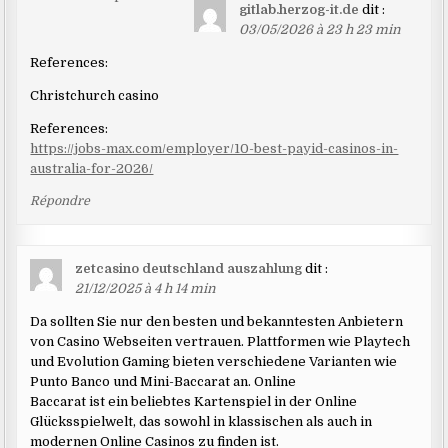
gitlab.herzog-it.de
dit :
dans
03/05/2026 à 23 h 23 min
les
References:
commentaires
Christchurch casino
References:
https://jobs-max.com/employer/10-best-payid-casinos-in-
australia-for-2026/
Répondre
zetcasino deutschland auszahlung
dit :
21/12/2025 à 4 h 14 min
Da sollten Sie nur den besten und bekanntesten Anbietern
von Casino Webseiten vertrauen. Plattformen wie Playtech
und Evolution Gaming bieten verschiedene Varianten wie
Punto Banco und Mini-Baccarat an. Online
Baccarat ist ein beliebtes Kartenspiel in der Online
Glücksspielwelt, das sowohl in klassischen als auch in
modernen Online Casinos zu finden ist.