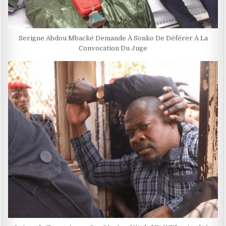
Serigne Abdou Mbacké Demande À Sonko De Déférer À La
Convocation Du Juge