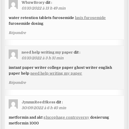
WbzwBrory
dit :
01/10/2022 à 13 h 49 min
water retention tablets furosemide
lasix furosemide
furosemide dosing
Répondre
need help writing my paper
dit :
01/10/2022 à 3 h 31 min
instant paper writer college paper ghost writer english
paper help
need help writing my paper
Répondre
JynmnReedSkess
dit :
30/09/2022 à 6 h 40 min
metformin and akt
glucophage controversy
dosierung
metformin 1000