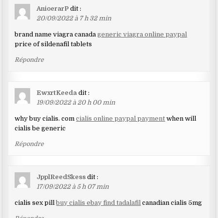
AnioerarP
dit :
20/09/2022 à 7 h 32 min
brand name viagra canada
generic viagra online paypal
price of sildenafil tablets
Répondre
EwxrtKeeda
dit :
19/09/2022 à 20 h 00 min
why buy cialis. com
cialis online paypal payment
when will
cialis be generic
Répondre
JpplReedSkess
dit :
17/09/2022 à 5 h 07 min
cialis sex pill
buy cialis ebay find tadalafil
canadian cialis 5mg