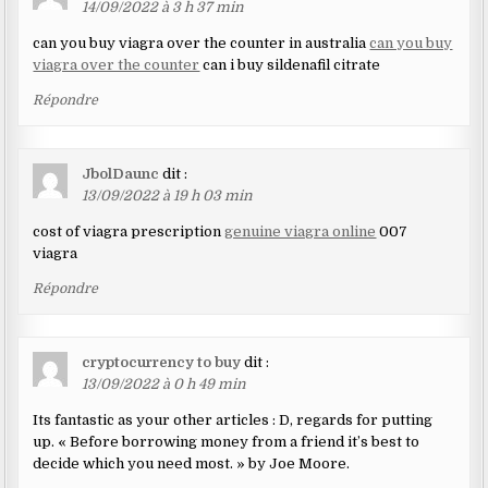
14/09/2022 à 3 h 37 min
can you buy viagra over the counter in australia
can you buy
viagra over the counter
can i buy sildenafil citrate
Répondre
JbolDaunc
dit :
13/09/2022 à 19 h 03 min
cost of viagra prescription
genuine viagra online
007
viagra
Répondre
cryptocurrency to buy
dit :
13/09/2022 à 0 h 49 min
Its fantastic as your other articles : D, regards for putting
up. « Before borrowing money from a friend it’s best to
decide which you need most. » by Joe Moore.