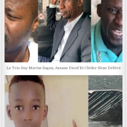
Le Trio Guy Marius Sagna, Assane Diouf Et Clédor Sène Déféré