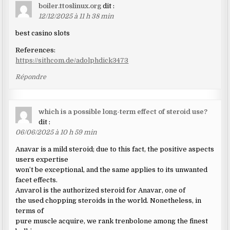
boiler.ttoslinux.org
dit :
12/12/2025 à 11 h 38 min
best casino slots
References:
https://sithcom.de/adolphdick3473
Répondre
which is a possible long-term effect of steroid use?
dit :
06/06/2025 à 10 h 59 min
Anavar is a mild steroid; due to this fact, the positive aspects
users expertise
won’t be exceptional, and the same applies to its unwanted
facet effects.
Anvarol is the authorized steroid for Anavar, one of
the used chopping steroids in the world. Nonetheless, in
terms of
pure muscle acquire, we rank trenbolone among the finest