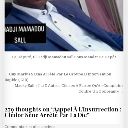
Le Député, El Hadji Mamadou Sall Sous Mandat De Dépôt
Navigation
← Guy Marius Sagna Arrêté Par Le Groupe D’Intervention
de
Rapide ( GIR)
Macky Sall «J’ai D’Autres Choses À Faire» Qu’À «Comploter
l’article
Contre Un Opposant» →
279 thoughts on “
Aappel À L’Insurrection :
Clédor Sène Arrêté Par La Dic
”
Navigation
Commentaires plus anciens