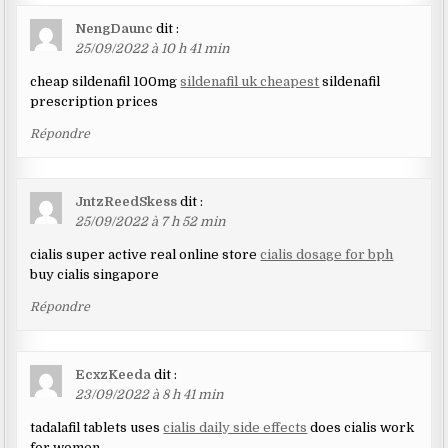
NengDaunc
dit :
25/09/2022 à 10 h 41 min
cheap sildenafil 100mg
sildenafil uk cheapest
sildenafil
prescription prices
Répondre
JntzReedSkess
dit :
25/09/2022 à 7 h 52 min
cialis super active real online store
cialis dosage for bph
buy cialis singapore
Répondre
EcxzKeeda
dit :
23/09/2022 à 8 h 41 min
tadalafil tablets uses
cialis daily side effects
does cialis work
for women