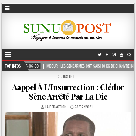
MBOUR : LES GENDARMES ONT SAISI 10 KG DE CHANVRE INDIEN DISSIMULÉS DANS LE COFFR
TOP INFOS
POSTED
JUSTICE
IN
Aappel À L’Insurrection : Clédor
Sène Arrêté Par La Dic
LA RÉDACTION
23/02/2021