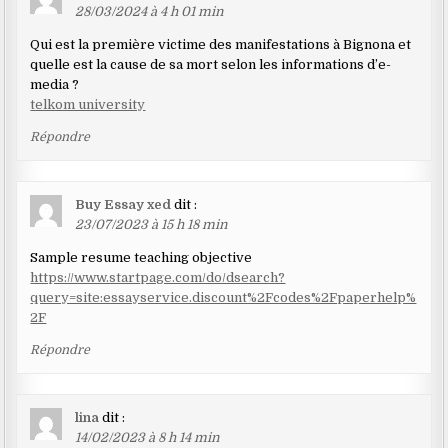
28/03/2024 à 4 h 01 min
Qui est la première victime des manifestations à Bignona et
quelle est la cause de sa mort selon les informations d’e-
media ?
telkom university
Répondre
Buy Essay xed
dit :
23/07/2023 à 15 h 18 min
Sample resume teaching objective
https://www.startpage.com/do/dsearch?
query=site:essayservice.discount%2Fcodes%2Fpaperhelp%
2F
Répondre
lina
dit :
14/02/2023 à 8 h 14 min