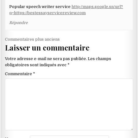
Popular speech writer service
http://maps.google.sn/url?
q=https://bestessayservicereview.com
Répondre
Navigation
Commentaires plus anciens
Laisser un commentaire
dans
les
Votre adresse e-mail ne sera pas publiée.
Les champs
commentaires
obligatoires sont indiqués avec
*
Commentaire
*