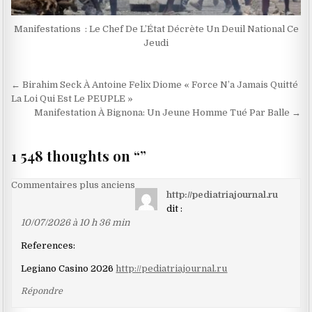
Manifestations : Le Chef De L’État Décrète Un Deuil National Ce
Jeudi
Navigation
← Birahim Seck À Antoine Felix Diome « Force N’a Jamais Quitté
de
La Loi Qui Est Le PEUPLE »
Manifestation À Bignona: Un Jeune Homme Tué Par Balle →
l’article
1 548 thoughts on “
”
Navigation
Commentaires plus anciens
http://pediatriajournal.ru
dans
dit :
les
10/07/2026 à 10 h 36 min
commentaires
References:
Legiano Casino 2026
http://pediatriajournal.ru
Répondre