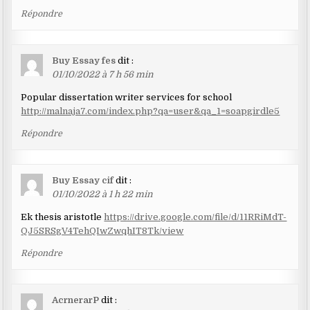
Répondre
Buy Essay fes
dit :
01/10/2022 à 7 h 56 min
Popular dissertation writer services for school
http://malnaja7.com/index.php?qa=user&qa_1=soapgirdle5
Répondre
Buy Essay cif
dit :
01/10/2022 à 1 h 22 min
Ek thesis aristotle
https://drive.google.com/file/d/11RRiMdT-
QJ5SRSgV4TehQIwZwqhIT8Tk/view
Répondre
AcrnerarP
dit :