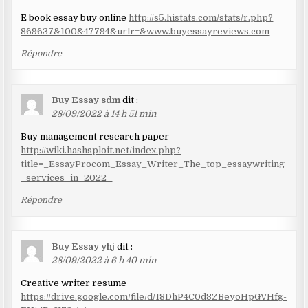
E book essay buy online
http://s5.histats.com/stats/r.php?
869637&100&47794&urlr=&www.buyessayreviews.com
Répondre
Buy Essay sdm
dit :
28/09/2022 à 14 h 51 min
Buy management research paper
http://wiki.hashsploit.net/index.php?
title=_EssayProcom_Essay_Writer_The_top_essaywriting
_services_in_2022_
Répondre
Buy Essay yhj
dit :
28/09/2022 à 6 h 40 min
Creative writer resume
https://drive.google.com/file/d/18DhP4C0d8ZBeyoHpGVHfg-