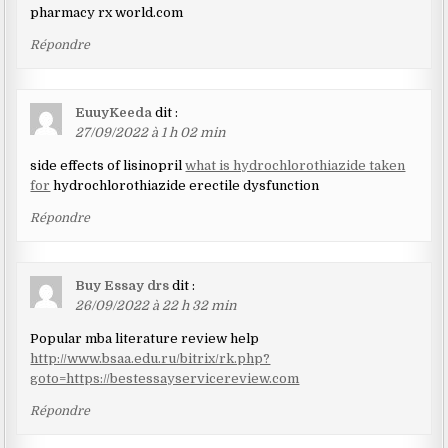
pharmacy rx world.com
Répondre
EuuyKeeda
dit :
27/09/2022 à 1 h 02 min
side effects of lisinopril
what is hydrochlorothiazide taken
for
hydrochlorothiazide erectile dysfunction
Répondre
Buy Essay drs
dit :
26/09/2022 à 22 h 32 min
Popular mba literature review help
http://www.bsaa.edu.ru/bitrix/rk.php?
goto=https://bestessayservicereview.com
Répondre