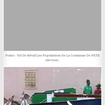
Podor : Vol De Bétail Les Populations De La Commune De PETE
Alertent…