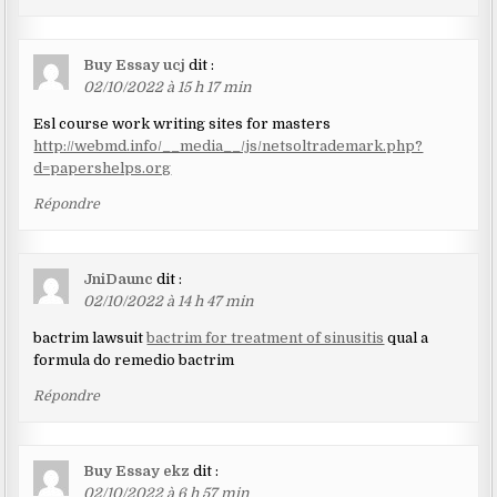
Buy Essay ucj
dit :
02/10/2022 à 15 h 17 min
Esl course work writing sites for masters
http://webmd.info/__media__/js/netsoltrademark.php?
d=papershelps.org
Répondre
JniDaunc
dit :
02/10/2022 à 14 h 47 min
bactrim lawsuit
bactrim for treatment of sinusitis
qual a
formula do remedio bactrim
Répondre
Buy Essay ekz
dit :
02/10/2022 à 6 h 57 min