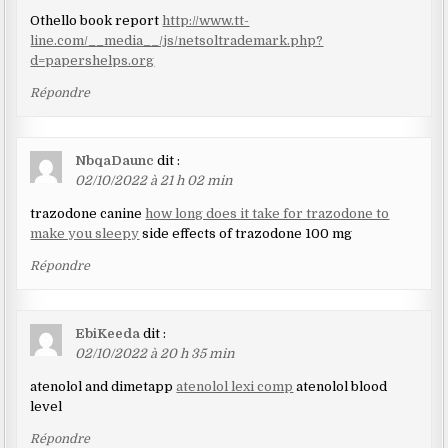
Othello book report
http://www.tt-
line.com/__media__/js/netsoltrademark.php?
d=papershelps.org
Répondre
NbqaDaunc
dit :
02/10/2022 à 21 h 02 min
trazodone canine
how long does it take for trazodone to
make you sleepy
side effects of trazodone 100 mg
Répondre
EbiKeeda
dit :
02/10/2022 à 20 h 35 min
atenolol and dimetapp
atenolol lexi comp
atenolol blood
level
Répondre