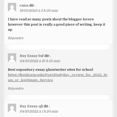
rama
dit :
19/01/2023 à 5 h 05 min
I have read so many posts about the blogger lovers
however this post is really a good piece of writing, keep it
up
Répondre
Buy Essay bxf
dit :
04/10/2022 à 10 h 01 min
Best expository essay ghostwriter sites for school
https://fkwiki.win/wiki/Post:StudyBay_review_for_2022_Sc
am_or_legitimate_Service
Répondre
Buy Essay qfj
dit :
04/10/2022 à 1 h 24 min