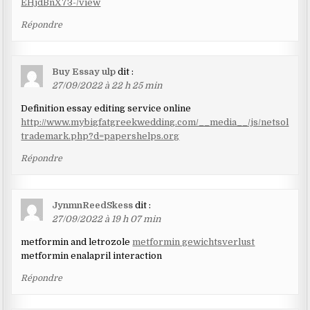
EHjdBnX73-/view
Répondre
Buy Essay ulp
dit :
27/09/2022 à 22 h 25 min
Definition essay editing service online
http://www.mybigfatgreekwedding.com/__media__/js/netsol
trademark.php?d=papershelps.org
Répondre
JynmnReedSkess
dit :
27/09/2022 à 19 h 07 min
metformin and letrozole
metformin gewichtsverlust
metformin enalapril interaction
Répondre