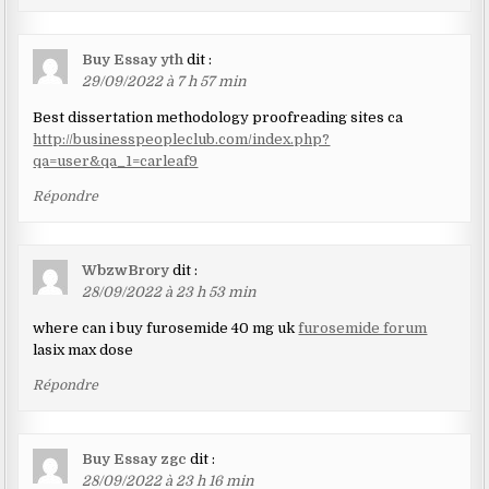
Buy Essay yth
dit :
29/09/2022 à 7 h 57 min
Best dissertation methodology proofreading sites ca
http://businesspeopleclub.com/index.php?
qa=user&qa_1=carleaf9
Répondre
WbzwBrory
dit :
28/09/2022 à 23 h 53 min
where can i buy furosemide 40 mg uk
furosemide forum
lasix max dose
Répondre
Buy Essay zgc
dit :
28/09/2022 à 23 h 16 min