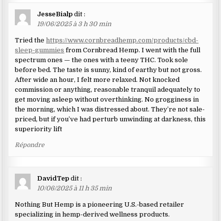
JesseBialp
dit :
19/06/2025 à 3 h 30 min
Tried the
https://www.cornbreadhemp.com/products/cbd-
sleep-gummies
from Cornbread Hemp. I went with the full
spectrum ones — the ones with a teeny THC. Took sole
before bed. The taste is sunny, kind of earthy but not gross.
After wide an hour, I felt more relaxed. Not knocked
commission or anything, reasonable tranquil adequately to
get moving asleep without overthinking. No grogginess in
the morning, which I was distressed about. They’re not sale-
priced, but if you’ve had perturb unwinding at darkness, this
superiority lift
Répondre
DavidTep
dit :
10/06/2025 à 11 h 35 min
Nothing But Hemp is a pioneering U.S.-based retailer
specializing in hemp-derived wellness products.