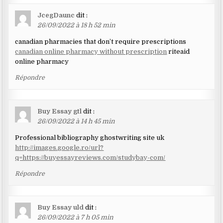
JcegDaunc
dit :
26/09/2022 à 18 h 52 min
canadian pharmacies that don’t require prescriptions
canadian online pharmacy without prescription
riteaid
online pharmacy
Répondre
Buy Essay gtl
dit :
26/09/2022 à 14 h 45 min
Professional bibliography ghostwriting site uk
http://images.google.ro/url?
q=https://buyessayreviews.com/studybay-com/
Répondre
Buy Essay uld
dit :
26/09/2022 à 7 h 05 min