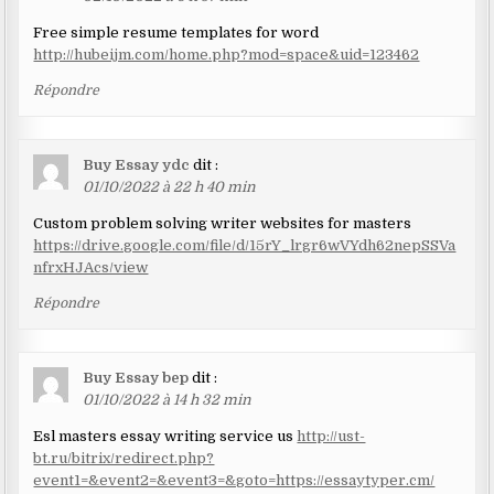
Free simple resume templates for word
http://hubeijm.com/home.php?mod=space&uid=123462
Répondre
Buy Essay ydc
dit :
01/10/2022 à 22 h 40 min
Custom problem solving writer websites for masters
https://drive.google.com/file/d/15rY_lrgr6wVYdh62nepSSVa
nfrxHJAcs/view
Répondre
Buy Essay bep
dit :
01/10/2022 à 14 h 32 min
Esl masters essay writing service us
http://ust-
bt.ru/bitrix/redirect.php?
event1=&event2=&event3=&goto=https://essaytyper.cm/