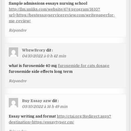
Sample admissions essays nursing school
http://llm.uniiks.com/website/474/program/1610?
url=https://bestessayservicereview.com/writepaperfor-
me-review/
Répondre
WbzwBrory
dit :
04/10/2022 à 0 h 42 min
what is furosemide 40 mg
furosemide for cats dosage
furosemide side effects long term
Répondre
Buy Essay azw
dit :
03/10/2022 à 16 h 49 min
Essay writing and format
http://ctai.org/Redirect.aspx?
destination=https://essaytyper.cm/