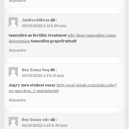
Répondre
JmiReedSkess
dit :
03/10/2022 à 14 h 28 min
tamoxifen as fertility treatment
why does tamoxifen cause
depression
tamoxifen grapefruitsaft
Répondre
Buy Essay bsq
dit :
03/10/2022 à 8 h 14 min
Angry men student essay
http://soal-jawab.com/index.php?
qa=user&qa_1=mapleleek9
Répondre
Buy Essay odc
dit :
02/10/2022 à 23 h 38 min