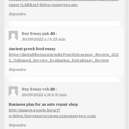
onsor=LAN&url=https://essaypro.me/
Répondre
Buy Essay pnk
dit :
30/09/2022 à 1 h 23 min
Ancient greek food essay
https://digitaltibetan.win/wiki/Post:Extraessay_Review_202
2_Unbiased_Service_Evaluation_ExtraEssay_Review
Répondre
Buy Essay veh
dit :
29/09/2022 à 16 h 31 min
Business plan for an auto repair shop
http://images.google.hu/url?
q=https://buyessayreviews.com/essaypro-com/
Répondre