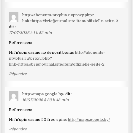
http://abonents-ntvplus.ru/proxy.php?
link=https://briefjournal.site/item/offizielle-seite-2
dit :
17/07/2026 à 1 h 52 min
References:
Hit’n’spin casino no deposit bonus
http://abonents-
ntvplus.ru/proxy.php?
link=https://briefjournal.site/item/offizielle-seite-2
Répondre
http://maps.google.by/
dit :
16/07/2026 à 23 h 43 min
References:
Hit’n’spin casino 50 free spins
http://maps.google.by/
Répondre