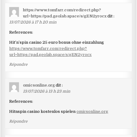
https://www.tomfarr.com/redirect.php?
url=https://pad.geolab.space/s/gEN2yrocx
dit :
13/07/2026 à 17 h 20 min
References:
Hit’n’spin casino 25 euro bonus ohne einzahlung
https://www.tomfarr.com/redirect.php?
url=https://pad.geolab.space/s/gEN2yrocx
Répondre
omicsonline.org
dit :
13/07/2026 à 13 h 23 min
References:
Hitnspin casino kostenlos spielen
omicsonline.org
Répondre