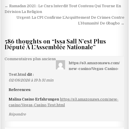
Navigation
← Ramadan 2021 : Le Cnra Interdit Tout Contenu Qui Tourne En
de
Dérision La Religion
Urgent: La CPI Confirme L’Acquittement De Crimes Contre
l’article
L’Humanité De Gbagbo →
586 thoughts on “
Issa Sall N’est Plus
Député À L’Assemblée Nationale
”
Navigation
Commentaires plus anciens
https://s3.amazonaws.com/
dans
new-casino/Vegas-Casino-
les
Test.html
dit :
02/08/2026 à 19 h 31 min
commentaires
References:
Malina Casino Erfahrungen
https://s3.amazonaws.com/new-
casino/Vegas-Casino-Test.html
Répondre