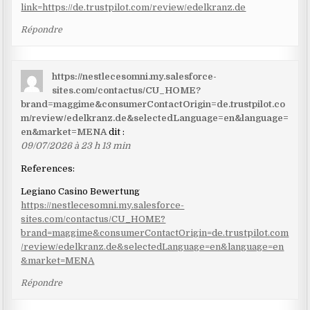
link=https://de.trustpilot.com/review/edelkranz.de
Répondre
https://nestlecesomni.my.salesforce-
sites.com/contactus/CU_HOME?
brand=maggime&consumerContactOrigin=de.trustpilot.co
m/review/edelkranz.de&selectedLanguage=en&language=
en&market=MENA
dit :
09/07/2026 à 23 h 13 min
References:
Legiano Casino Bewertung
https://nestlecesomni.my.salesforce-
sites.com/contactus/CU_HOME?
brand=maggime&consumerContactOrigin=de.trustpilot.com
/review/edelkranz.de&selectedLanguage=en&language=en
&market=MENA
Répondre