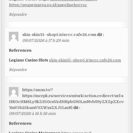
https://upangmarga.go.id/angelinehorroc
Répondre
skin-skin31--shop5.irisccc.cafe24.com
dit :
09/07/2026 à 17 h 29 min
References:
Legiano Casino Slots
skin-skin31–shop5.irisccc.cafe24.com
Répondre
https://anon.to/?
https://mcrpk.ru/services/mtsrk/action.redirect/url/a
HR0cHM6Ly9kZS50cnVzdHBpbG90LmNvbS9yZXZpZXcv
YmV5b25kamV3ZWxsZXJ5LmRl
dit :
09/07/2026 à 16 h 56 min
References: