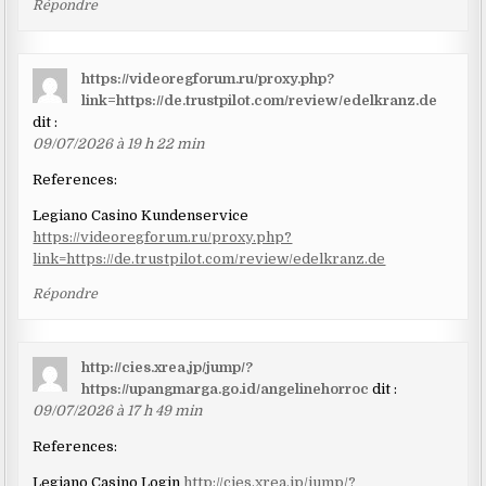
Répondre
https://videoregforum.ru/proxy.php?
link=https://de.trustpilot.com/review/edelkranz.de
dit :
09/07/2026 à 19 h 22 min
References:
Legiano Casino Kundenservice
https://videoregforum.ru/proxy.php?
link=https://de.trustpilot.com/review/edelkranz.de
Répondre
http://cies.xrea.jp/jump/?
https://upangmarga.go.id/angelinehorroc
dit :
09/07/2026 à 17 h 49 min
References:
Legiano Casino Login
http://cies.xrea.jp/jump/?