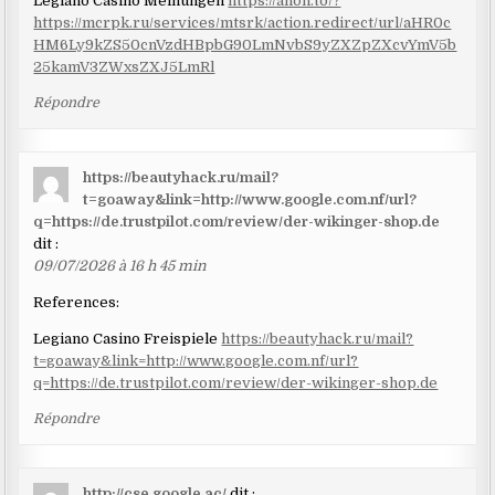
Legiano Casino Meinungen
https://anon.to/?
https://mcrpk.ru/services/mtsrk/action.redirect/url/aHR0c
HM6Ly9kZS50cnVzdHBpbG90LmNvbS9yZXZpZXcvYmV5b
25kamV3ZWxsZXJ5LmRl
Répondre
https://beautyhack.ru/mail?
t=goaway&link=http://www.google.com.nf/url?
q=https://de.trustpilot.com/review/der-wikinger-shop.de
dit :
09/07/2026 à 16 h 45 min
References:
Legiano Casino Freispiele
https://beautyhack.ru/mail?
t=goaway&link=http://www.google.com.nf/url?
q=https://de.trustpilot.com/review/der-wikinger-shop.de
Répondre
http://cse.google.ac/
dit :