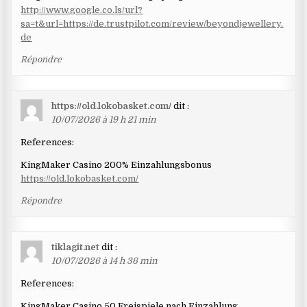
http://www.google.co.ls/url?
sa=t&url=https://de.trustpilot.com/review/beyondjewellery.
de
Répondre
https://old.lokobasket.com/
dit :
10/07/2026 à 19 h 21 min
References:
KingMaker Casino 200% Einzahlungsbonus
https://old.lokobasket.com/
Répondre
tiklagit.net
dit :
10/07/2026 à 14 h 36 min
References:
KingMaker Casino 50 Freispiele nach Einzahlung