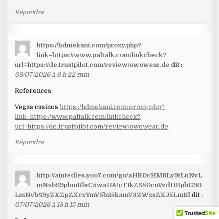
Répondre
https://hdmekani.com/proxy.php?
link=https://www.paltalk.com/linkcheck?
url=https://de.trustpilot.com/review/owowear.de
dit :
08/07/2026 à 6 h 22 min
References:
Vegas casinos
https://hdmekani.com/proxy.php?
link=https://www.paltalk.com/linkcheck?
url=https://de.trustpilot.com/review/owowear.de
Répondre
http://aintedles.yoo7.com/go/aHR0cHM6Ly9tLnNvL
mNvbS9pbmRleC5waHA/cT1kZS50cnVzdHBpbG90
LmNvbS9yZXZpZXcvYmV5b25kamV3ZWxsZXJ5LmRl
dit :
07/07/2026 à 18 h 15 min