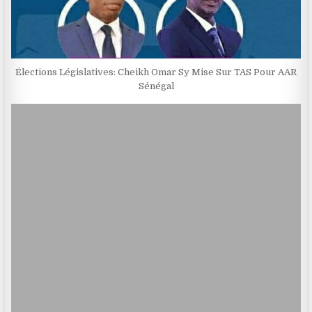
Élections Législatives: Cheikh Omar Sy Mise Sur TAS Pour AAR
Sénégal