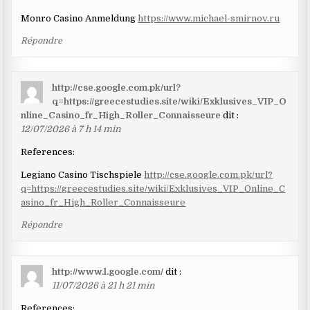
Monro Casino Anmeldung
https://www.michael-smirnov.ru
Répondre
http://cse.google.com.pk/url?
q=https://greecestudies.site/wiki/Exklusives_VIP_O
nline_Casino_fr_High_Roller_Connaisseure
dit :
12/07/2026 à 7 h 14 min
References:
Legiano Casino Tischspiele
http://cse.google.com.pk/url?
q=https://greecestudies.site/wiki/Exklusives_VIP_Online_C
asino_fr_High_Roller_Connaisseure
Répondre
http://www.l.google.com/
dit :
11/07/2026 à 21 h 21 min
References: