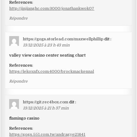
References:
http://jinjianghc.com:3000/jonathankwok07
Répondre
https://gogs.storlead.com/maxwellphillip
dit :
13/12/2025 à 23 h 43 min
valley view casino center seating chart
References:
https://lekoxnfx.com:4000/brockmackennal
Répondre
https://git.rec4box.com
dit :
13/12/2025 à 21 h 37 min
flamingo casino
References:
https://gogs.551.com.tw/andragye21641