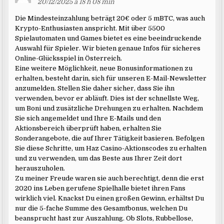
20/12/2025 à 18 h 08 min
Die Mindesteinzahlung beträgt 20€ oder 5 mBTC, was auch
Krypto-Enthusiasten anspricht. Mit über 5500
Spielautomaten und Games bietet es eine beeindruckende
Auswahl für Spieler. Wir bieten genaue Infos für sicheres
Online-Glücksspiel in Österreich.
Eine weitere Möglichkeit, neue Bonusinformationen zu
erhalten, besteht darin, sich für unseren E-Mail-Newsletter
anzumelden. Stellen Sie daher sicher, dass Sie ihn
verwenden, bevor er abläuft. Dies ist der schnellste Weg,
um Boni und zusätzliche Drehungen zu erhalten. Nachdem
Sie sich angemeldet und Ihre E-Mails und den
Aktionsbereich überprüft haben, erhalten Sie
Sonderangebote, die auf Ihrer Tätigkeit basieren. Befolgen
Sie diese Schritte, um Haz Casino-Aktionscodes zu erhalten
und zu verwenden, um das Beste aus Ihrer Zeit dort
herauszuholen.
Zu meiner Freude waren sie auch berechtigt, denn die erst
2020 ins Leben gerufene Spielhalle bietet ihren Fans
wirklich viel. Knackst Du einen großen Gewinn, erhältst Du
nur die 5-fache Summe des Gesamtbonus, welchen Du
beansprucht hast zur Auszahlung. Ob Slots, Rubbellose,