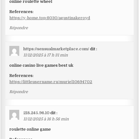
online roulette wheel
References:
https://y-home.top:8030/agustinakeroyd
Répondre
https://sensualmarketplace.com/
dit :
11/12/2025 à 17 h 31 min
online casino live games best uk
References:
https://littleusername.ru/muriel10694702
Répondre
218.245.96.10
dit :
11/12/2025 à 16 h 56 min
roulette online game