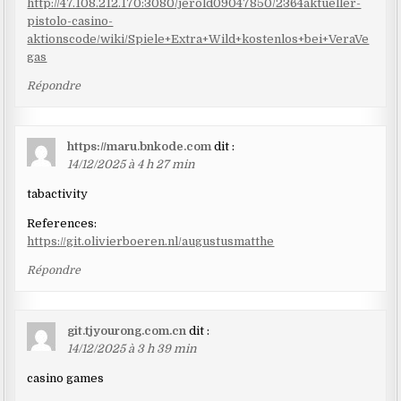
http://47.108.212.170:3080/jerold09047850/2364aktueller-
pistolo-casino-
aktionscode/wiki/Spiele+Extra+Wild+kostenlos+bei+VeraVe
gas
Répondre
https://maru.bnkode.com
dit :
14/12/2025 à 4 h 27 min
tabactivity
References:
https://git.olivierboeren.nl/augustusmatthe
Répondre
git.tjyourong.com.cn
dit :
14/12/2025 à 3 h 39 min
casino games