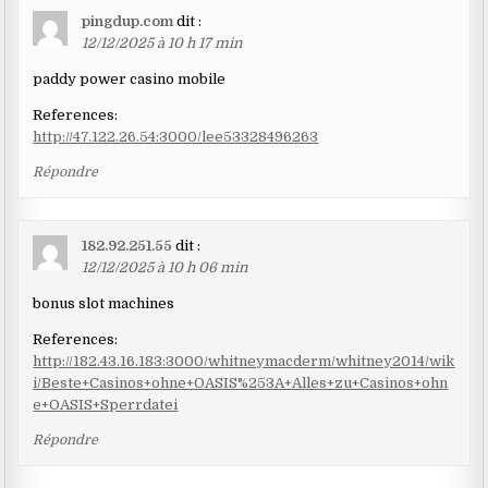
pingdup.com
dit :
12/12/2025 à 10 h 17 min
paddy power casino mobile
References:
http://47.122.26.54:3000/lee53328496263
Répondre
182.92.251.55
dit :
12/12/2025 à 10 h 06 min
bonus slot machines
References:
http://182.43.16.183:3000/whitneymacderm/whitney2014/wik
i/Beste+Casinos+ohne+OASIS%253A+Alles+zu+Casinos+ohn
e+OASIS+Sperrdatei
Répondre