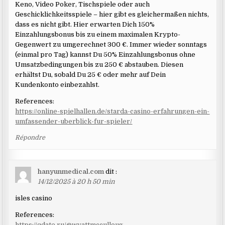
Keno, Video Poker, Tischspiele oder auch
Geschicklichkeitsspiele – hier gibt es gleichermaßen nichts,
dass es nicht gibt. Hier erwarten Dich 150%
Einzahlungsbonus bis zu einem maximalen Krypto-
Gegenwert zu umgerechnet 300 €. Immer wieder sonntags
(einmal pro Tag) kannst Du 50% Einzahlungsbonus ohne
Umsatzbedingungen bis zu 250 € abstauben. Diesen
erhältst Du, sobald Du 25 € oder mehr auf Dein
Kundenkonto einbezahlst.
References:
https://online-spielhallen.de/starda-casino-erfahrungen-ein-
umfassender-uberblick-fur-spieler/
Répondre
hanyunmedical.com
dit :
14/12/2025 à 20 h 50 min
isles casino
References:
https://qdate.ru/@wyattmcculloug