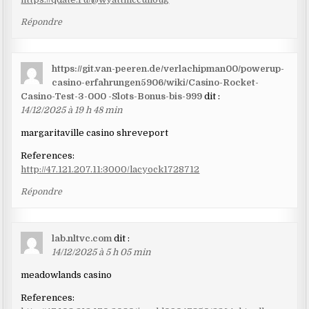
Répondre
https://git.van-peeren.de/verlachipman00/powerup-
casino-erfahrungen5906/wiki/Casino-Rocket-
Casino-Test-3-000 -Slots-Bonus-bis-999
dit :
14/12/2025 à 19 h 48 min
margaritaville casino shreveport
References:
http://47.121.207.11:3000/lacyock1728712
Répondre
lab.nltvc.com
dit :
14/12/2025 à 5 h 05 min
meadowlands casino
References: