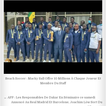
Beach Soccer : Macky Sall Offre 10 Millions À Chaque Joueur Et
Membre Du Staff
Navigation
← AFP : Les Responsables De Dakar En Séminaire ce samedi
de
Annoncé Au Real Madrid Et Barcelone, Joachim Löw Sort Du