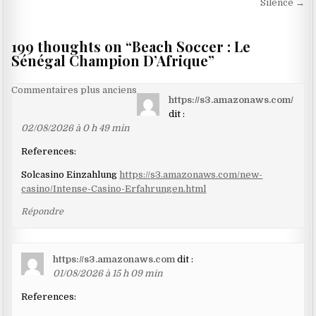
Silence →
l’article
199 thoughts on “
Beach Soccer : Le
Sénégal Champion D’Afrique
”
Navigation
Commentaires plus anciens
https://s3.amazonaws.com/
dans
dit :
les
02/08/2026 à 0 h 49 min
commentaires
References:
Solcasino Einzahlung
https://s3.amazonaws.com/new-
casino/Intense-Casino-Erfahrungen.html
Répondre
https://s3.amazonaws.com
dit :
01/08/2026 à 15 h 09 min
References: