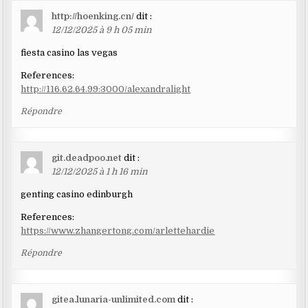
http://hoenking.cn/
dit :
12/12/2025 à 9 h 05 min
fiesta casino las vegas
References:
http://116.62.64.99:3000/alexandralight
Répondre
git.deadpoo.net
dit :
12/12/2025 à 1 h 16 min
genting casino edinburgh
References:
https://www.zhangertong.com/arlettehardie
Répondre
gitea.lunaria-unlimited.com
dit :