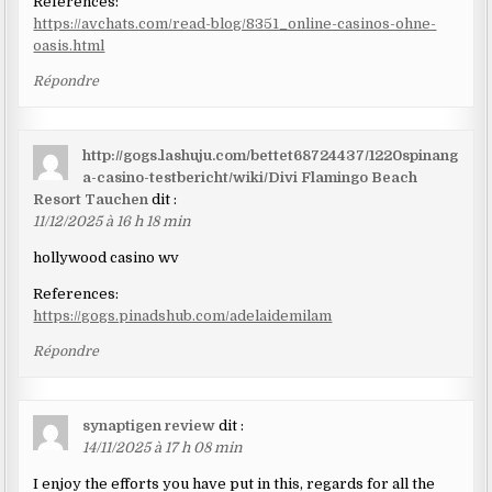
References:
https://avchats.com/read-blog/8351_online-casinos-ohne-
oasis.html
Répondre
http://gogs.lashuju.com/bettet68724437/1220spinang
a-casino-testbericht/wiki/Divi Flamingo Beach
Resort Tauchen
dit :
11/12/2025 à 16 h 18 min
hollywood casino wv
References:
https://gogs.pinadshub.com/adelaidemilam
Répondre
synaptigen review
dit :
14/11/2025 à 17 h 08 min
I enjoy the efforts you have put in this, regards for all the