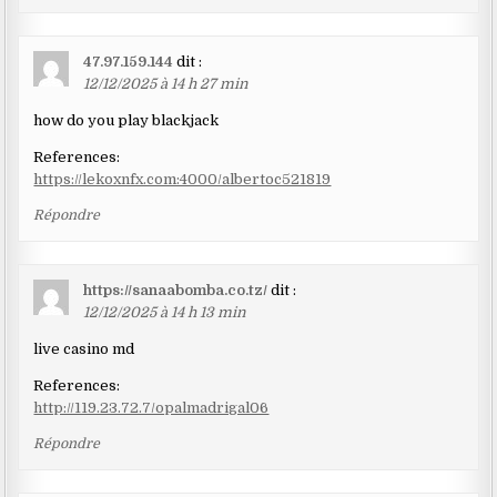
47.97.159.144
dit :
12/12/2025 à 14 h 27 min
how do you play blackjack
References:
https://lekoxnfx.com:4000/albertoc521819
Répondre
https://sanaabomba.co.tz/
dit :
12/12/2025 à 14 h 13 min
live casino md
References:
http://119.23.72.7/opalmadrigal06
Répondre