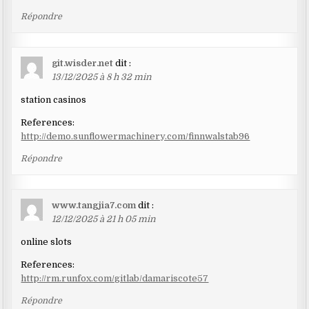
Répondre
git.wisder.net
dit :
13/12/2025 à 8 h 32 min
station casinos
References:
http://demo.sunflowermachinery.com/finnwalstab96
Répondre
www.tangjia7.com
dit :
12/12/2025 à 21 h 05 min
online slots
References:
http://rm.runfox.com/gitlab/damariscote57
Répondre