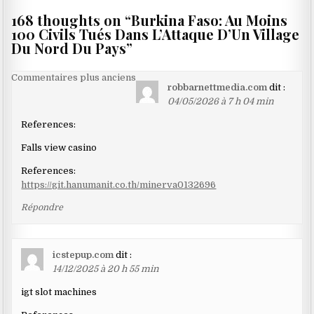
168 thoughts on “
Burkina Faso: Au Moins
100 Civils Tués Dans L’Attaque D’Un Village
Du Nord Du Pays
”
Navigation
Commentaires plus anciens
robbarnettmedia.com
dit :
dans
04/05/2026 à 7 h 04 min
les
References:
commentaires
Falls view casino
References:
https://git.hanumanit.co.th/minerva0132696
Répondre
icstepup.com
dit :
14/12/2025 à 20 h 55 min
igt slot machines