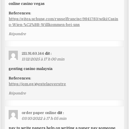
online casino vegas
References:
https://gitea.uchung.com/russelfrancisc/9841783/wiki/Casin
o-Wien-%C2%BB-Willkommen-bei-uns
Répondre
211.91.63.144
dit :
11/12/2025 à 17 h 00 min
genting casino malaysia
References:
https://jom.gg/@estelaoverstre
Répondre
order paper online
dit :
03/10/2022 à 17 h 05 min
pay to write papers help on writing a paper pay someone