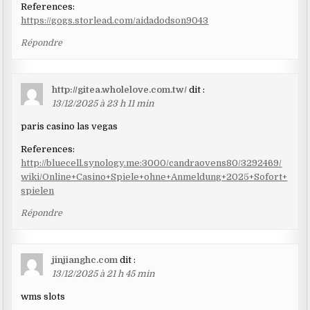
References:
https://gogs.storlead.com/aidadodson9043
Répondre
http://gitea.wholelove.com.tw/
dit :
13/12/2025 à 23 h 11 min
paris casino las vegas
References:
http://bluecell.synology.me:3000/candraovens80/3292469/
wiki/Online+Casino+Spiele+ohne+Anmeldung+2025+Sofort+
spielen
Répondre
jinjianghc.com
dit :
13/12/2025 à 21 h 45 min
wms slots