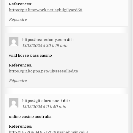
References:
https://git.limework.net/sybilgilyard58
Répondre
https://healedonly.com
dit :
13/12/2025 à 20 h 19 min
wild horse pass casino
References:
https://git.koppa.pro/ulysseselledge
Répondre
https://git.clarue.net/
dit :
13/12/2025 à 11 h 50 min
online casino australia
References:
http://116.204.34.35:12000/ashelywinkel51