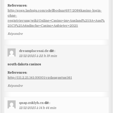
References:
http://gogs.lashuju.com/odellbodnar697/2084kasino-login-
ohne-
registrierung/wiki/Online+Casino+im+Ausland%253A+Ausl%
25C3%25A4ndische+Casino+Anbieter+2025
Répondre
dreamplacesai.de
dit :
12/12/2025 à 22 h 19 min
south dakota casinos
References:
http://111.2.21.141:33001/czdaugustus561
Répondre
qnap.zxklyh.cn
dit :
12/12/2025 à 14 h 44 min