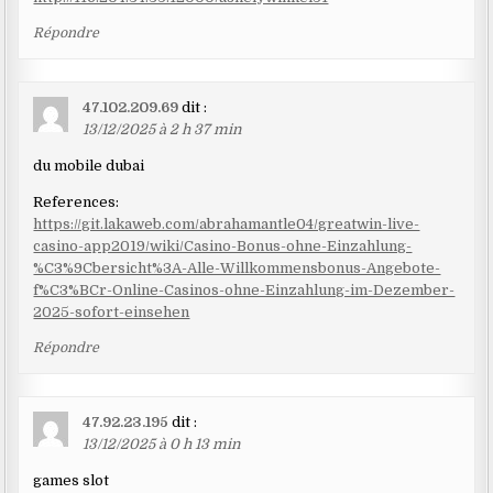
Répondre
47.102.209.69
dit :
13/12/2025 à 2 h 37 min
du mobile dubai
References:
https://git.lakaweb.com/abrahamantle04/greatwin-live-
casino-app2019/wiki/Casino-Bonus-ohne-Einzahlung-
%C3%9Cbersicht%3A-Alle-Willkommensbonus-Angebote-
f%C3%BCr-Online-Casinos-ohne-Einzahlung-im-Dezember-
2025-sofort-einsehen
Répondre
47.92.23.195
dit :
13/12/2025 à 0 h 13 min
games slot