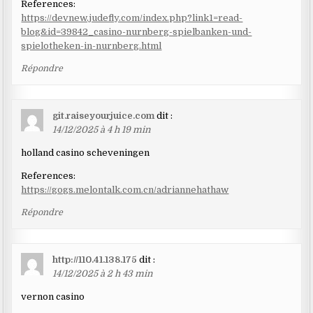
References:
https://devnew.judefly.com/index.php?link1=read-
blog&id=39842_casino-nurnberg-spielbanken-und-
spielotheken-in-nurnberg.html
Répondre
git.raiseyourjuice.com
dit :
14/12/2025 à 4 h 19 min
holland casino scheveningen
References:
https://gogs.melontalk.com.cn/adriannehathaw
Répondre
http://110.41.138.175
dit :
14/12/2025 à 2 h 43 min
vernon casino