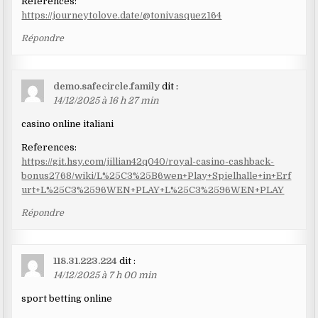
References:
https://journeytolove.date/@tonivasquez164
Répondre
demo.safecircle.family
dit :
14/12/2025 à 16 h 27 min
casino online italiani
References:
https://git.hsy.com/jillian42q040/royal-casino-cashback-
bonus2768/wiki/L%25C3%25B6wen+Play+Spielhalle+in+Erf
urt+L%25C3%2596WEN+PLAY+L%25C3%2596WEN+PLAY
Répondre
118.31.223.224
dit :
14/12/2025 à 7 h 00 min
sport betting online