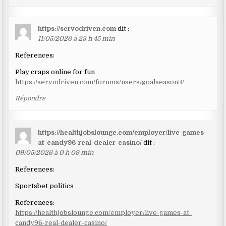
https://servodriven.com
dit :
11/05/2026 à 23 h 45 min
References:
Play craps online for fun
https://servodriven.com/forums/users/goalseason3/
Répondre
https://healthjobslounge.com/employer/live-games-
at-candy96-real-dealer-casino/
dit :
09/05/2026 à 0 h 09 min
References:
Sportsbet politics
References:
https://healthjobslounge.com/employer/live-games-at-
candy96-real-dealer-casino/