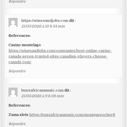
Répondre
https://winesandjobs.com
dit :
21/05/2026 à 10 h 54 min
References:
Casino montelago
https://winesandjobs.com/companies/best-online-casino-
canada-seven-trusted-sites-canadian-players-choose-
canada-com/
Répondre
buzzafricanmusic.com
dit :
21/05/2026 à 9 h 08 min
References:
Zuma slots
https://buzzafricanmusic.com/moniquegocher8
Répondre