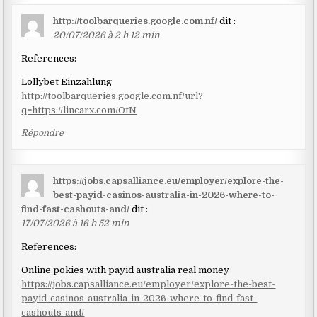
http://toolbarqueries.google.com.nf/
dit :
20/07/2026 à 2 h 12 min
References:
Lollybet Einzahlung
http://toolbarqueries.google.com.nf/url?
q=https://lincarx.com/OtN
Répondre
https://jobs.capsalliance.eu/employer/explore-the-
best-payid-casinos-australia-in-2026-where-to-
find-fast-cashouts-and/
dit :
17/07/2026 à 16 h 52 min
References:
Online pokies with payid australia real money
https://jobs.capsalliance.eu/employer/explore-the-best-
payid-casinos-australia-in-2026-where-to-find-fast-
cashouts-and/