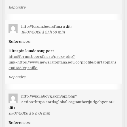
Répondre
http://forum.beersfan.ru
dit :
16/07/2026 à 21 h 56 min
References:
Hitnspin kundensupport
http://forum.beersfan.ru/proxy.php?
link=https://www.news.lafontana.edu.co/profile/burtapjhans
en81359/profile
Répondre
http://wiki.abcvg.com/api.php?
action=https://ardsglobal.org/author/judgehyena0/
dit :
15/07/2026 à 3 h 01 min
References: