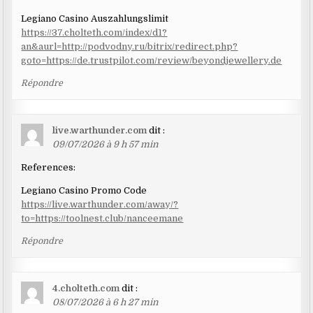
Legiano Casino Auszahlungslimit
https://37.cholteth.com/index/d1?
an&aurl=http://podvodny.ru/bitrix/redirect.php?
goto=https://de.trustpilot.com/review/beyondjewellery.de
Répondre
live.warthunder.com
dit :
09/07/2026 à 9 h 57 min
References:
Legiano Casino Promo Code
https://live.warthunder.com/away/?
to=https://toolnest.club/nanceemane
Répondre
4.cholteth.com
dit :
08/07/2026 à 6 h 27 min