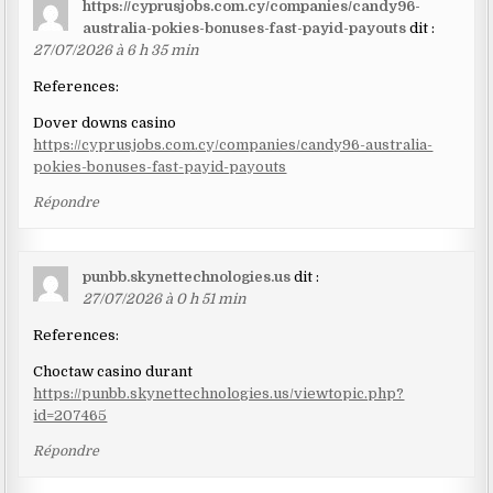
https://cyprusjobs.com.cy/companies/candy96-
australia-pokies-bonuses-fast-payid-payouts
dit :
27/07/2026 à 6 h 35 min
References:
Dover downs casino
https://cyprusjobs.com.cy/companies/candy96-australia-
pokies-bonuses-fast-payid-payouts
Répondre
punbb.skynettechnologies.us
dit :
27/07/2026 à 0 h 51 min
References:
Choctaw casino durant
https://punbb.skynettechnologies.us/viewtopic.php?
id=207465
Répondre