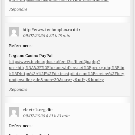
Répondre
http://www.technoplus.ru
dit :
09/07/2026 à 23 h 18 min
References:
Legiano Casino PayPal
http://www.technoplus.ru/feed2js/feed2js.php?
src=http%3A%2F%2Fforum.wbfree.net%2Fproxy.php%3Flin
k%3Dhttps%3A%2F%2Fde.trustpilot.com%2Freview%2Fbey
ondjewellery.de&num=20&targ=y&utf=y&html=y
Répondre
electrik.org
dit :
09/07/2026 à 21 h 31 min
References: