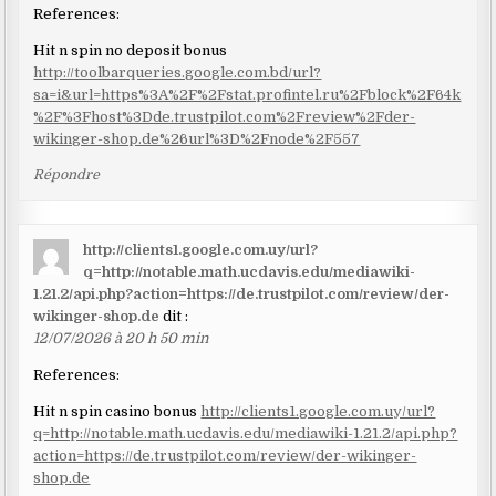
References:
Hit n spin no deposit bonus
http://toolbarqueries.google.com.bd/url?
sa=i&url=https%3A%2F%2Fstat.profintel.ru%2Fblock%2F64k
%2F%3Fhost%3Dde.trustpilot.com%2Freview%2Fder-
wikinger-shop.de%26url%3D%2Fnode%2F557
Répondre
http://clients1.google.com.uy/url?
q=http://notable.math.ucdavis.edu/mediawiki-
1.21.2/api.php?action=https://de.trustpilot.com/review/der-
wikinger-shop.de
dit :
12/07/2026 à 20 h 50 min
References:
Hit n spin casino bonus
http://clients1.google.com.uy/url?
q=http://notable.math.ucdavis.edu/mediawiki-1.21.2/api.php?
action=https://de.trustpilot.com/review/der-wikinger-
shop.de