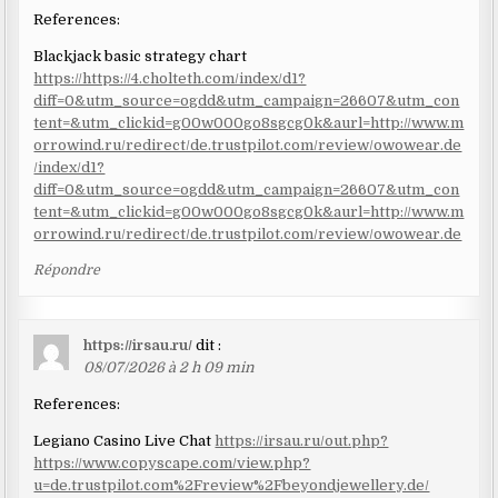
References:
Blackjack basic strategy chart
https://https://4.cholteth.com/index/d1?
diff=0&utm_source=ogdd&utm_campaign=26607&utm_con
tent=&utm_clickid=g00w000go8sgcg0k&aurl=http://www.m
orrowind.ru/redirect/de.trustpilot.com/review/owowear.de
/index/d1?
diff=0&utm_source=ogdd&utm_campaign=26607&utm_con
tent=&utm_clickid=g00w000go8sgcg0k&aurl=http://www.m
orrowind.ru/redirect/de.trustpilot.com/review/owowear.de
Répondre
https://irsau.ru/
dit :
08/07/2026 à 2 h 09 min
References:
Legiano Casino Live Chat
https://irsau.ru/out.php?
https://www.copyscape.com/view.php?
u=de.trustpilot.com%2Freview%2Fbeyondjewellery.de/