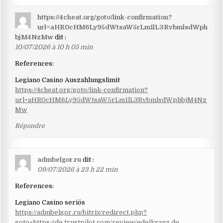
https://4cheat.org/goto/link-confirmation?
url=aHR0cHM6Ly95dWtsaW5rLm1lL3RvbmlsdWph
bjM4NzMw
dit :
10/07/2026 à 10 h 05 min
References:
Legiano Casino Auszahlungslimit
https://4cheat.org/goto/link-confirmation?
url=aHR0cHM6Ly95dWtsaW5rLm1lL3RvbmlsdWphbjM4Nz
Mw
Répondre
admbelgor.ru
dit :
09/07/2026 à 23 h 22 min
References:
Legiano Casino seriös
https://admbelgor.ru/bitrix/redirect.php?
goto=https://de.trustpilot.com/review/edelkranz.de