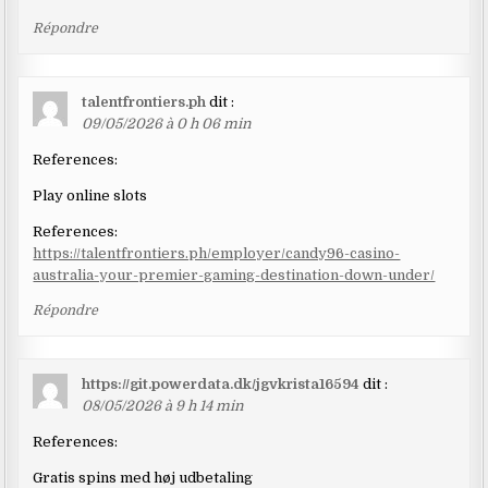
Répondre
talentfrontiers.ph
dit :
09/05/2026 à 0 h 06 min
References:
Play online slots
References:
https://talentfrontiers.ph/employer/candy96-casino-
australia-your-premier-gaming-destination-down-under/
Répondre
https://git.powerdata.dk/jgvkrista16594
dit :
08/05/2026 à 9 h 14 min
References:
Gratis spins med høj udbetaling