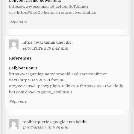
Lollybet Casino Bewertung
https://www.oschina.net/action/GoToLink?
url=https://dle105.lestor.org/user/lycrabath5/
Répondre
https://wargaming.net
dit :
14/07/2026 à 13 h 42 min
References:
Lollybet Bonus
https://wargaming.net/id/openid/redirect/confirm/?
next=http%3A%2F%2Fforum-
otzyvov.ru%2Fproxy.php%3Flink%3Dhttps%3A%2F%2Flolly
bet.com.de%2F&game_realm=eu
Répondre
toolbarqueries.google.com.bd
dit :
12/07/2026 à 21 h 48 min