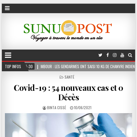
BOUR : LES GENDARMES ONT SAISI 10 KG DE CHANVRE INDIEN DISSIMULÉS DANS LE COFFR
TOP INFOS
POSTED
SANTÉ
IN
Covid-19 : 54 nouveaux cas et 0
Décès
BINTA CISSÉ
10/06/2021