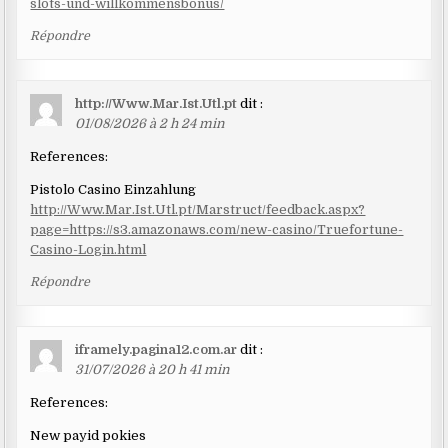
slots-und-willkommensbonus/
Répondre
http://Www.Mar.Ist.Utl.pt
dit :
01/08/2026 à 2 h 24 min
References:
Pistolo Casino Einzahlung
http://Www.Mar.Ist.Utl.pt/Marstruct/feedback.aspx?
page=https://s3.amazonaws.com/new-casino/Truefortune-
Casino-Login.html
Répondre
iframely.pagina12.com.ar
dit :
31/07/2026 à 20 h 41 min
References:
New payid pokies