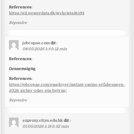
References:
https://git.powerdata.dk/jgvkrista16594
Répondre
jobcopae.com
dit :
08/05/2026 à 8 h 12 min
References:
Gennemsigtig
References:
https://jobcopae.com/employer/instant-casino-erfahrungen-
2026-sicher-oder-ein-betrug/
Répondre
ezproxy.cityu.edu.hk
dit :
01/05/2026 à 18 h 32 min