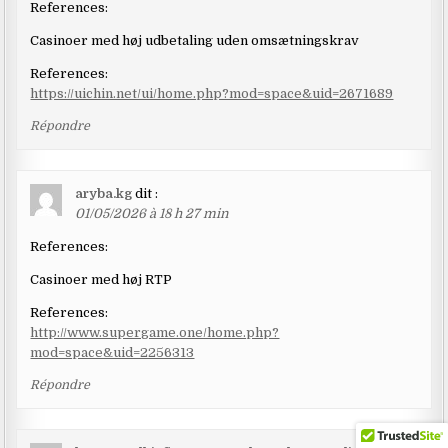
References:
Casinoer med høj udbetaling uden omsætningskrav
References:
https://uichin.net/ui/home.php?mod=space&uid=2671689
Répondre
aryba.kg
dit :
01/05/2026 à 18 h 27 min
References:
Casinoer med høj RTP
References:
http://www.supergame.one/home.php?
mod=space&uid=2256313
Répondre