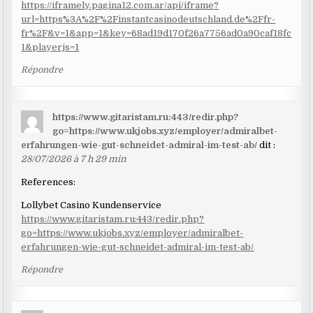
https://iframely.pagina12.com.ar/api/iframe?
url=https%3A%2F%2Finstantcasinodeutschland.de%2Ffr-
fr%2F&v=1&app=1&key=68ad19d170f26a7756ad0a90caf18fc
1&playerjs=1
Répondre
https://www.gitaristam.ru:443/redir.php?
go=https://www.ukjobs.xyz/employer/admiralbet-
erfahrungen-wie-gut-schneidet-admiral-im-test-ab/
dit :
28/07/2026 à 7 h 29 min
References:
Lollybet Casino Kundenservice
https://www.gitaristam.ru:443/redir.php?
go=https://www.ukjobs.xyz/employer/admiralbet-
erfahrungen-wie-gut-schneidet-admiral-im-test-ab/
Répondre