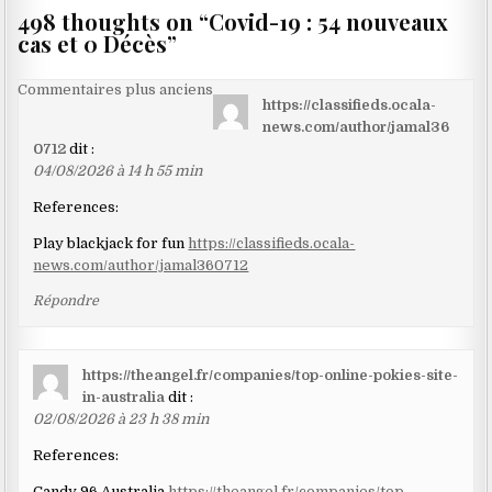
498 thoughts on “
Covid-19 : 54 nouveaux
cas et 0 Décès
”
Navigation
Commentaires plus anciens
https://classifieds.ocala-
dans
news.com/author/jamal36
les
0712
dit :
04/08/2026 à 14 h 55 min
commentaires
References:
Play blackjack for fun
https://classifieds.ocala-
news.com/author/jamal360712
Répondre
https://theangel.fr/companies/top-online-pokies-site-
in-australia
dit :
02/08/2026 à 23 h 38 min
References:
Candy 96 Australia
https://theangel.fr/companies/top-