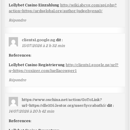
Lollybet Casino Einzahlung
http://wiki.abcvg.com/api.php?
action=https://ardsglobal.org/author/judgehyena0/
Répondre
clients1.google.ng
dit :
15/07/2026 à 2 h 32 min
References:
Lollybet Casino Registrierung
http://clients1.google.ng/url?
q=https://voxizer.com/luellacowper1
Répondre
https://www.oschina.net/action/GoToLink?
url=https://dle105.lestor.org/user/lycrabath5/
dit :
14/07/2026 à 20 h 42 min
References: