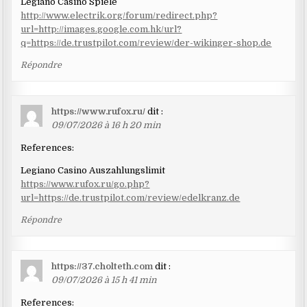
Legiano Casino Spiele
http://www.electrik.org/forum/redirect.php?
url=http://images.google.com.hk/url?
q=https://de.trustpilot.com/review/der-wikinger-shop.de
Répondre
https://www.rufox.ru/
dit :
09/07/2026 à 16 h 20 min
References:
Legiano Casino Auszahlungslimit
https://www.rufox.ru/go.php?
url=https://de.trustpilot.com/review/edelkranz.de
Répondre
https://37.cholteth.com
dit :
09/07/2026 à 15 h 41 min
References: