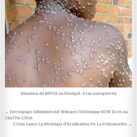
Situation du MPOX au Sénégal : 4 cas enregistrés
Navigation
← Découpage Administratif: Ndiogou Télémaque SOW Écrit Au
de
Chef De L’État
L’Oms Lance La Stratégie d’Eradication De La Poliomyélite →
l’article