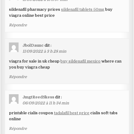
sildenafil pharmacy prices
sildenafil tablets 50mg
buy
viagra online best price
Répondre
JbolDaunc
dit :
11/09/2022 à 3 h 28 min
viagra for sale in uk cheap
buy sildenafil mexico
where can
you buy viagra cheap
Répondre
JmgtReedSkess
dit :
06/09/2022 à 11 h 34 min
printable cialis coupon
tadalafil best price
cialis soft tabs
online
Répondre