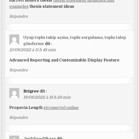
barrett honors thesis
thesis statement definition and
examples
thesis statement ideas
Répondre
Uyap toplu takip açma, toplu sorgulama, toplu talep
gönderme
dit :
21/08/2022 à 11 h 48 min
Advanced Reporting and Customizable Display Feature
Répondre
Brigree
dit :
19/08/2022 à 18 h 28 min
Propecia Length
stromectol online
Répondre
JunbReedSkess
dit :