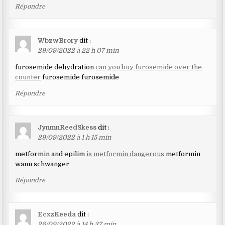
Répondre
WbzwBrory
dit :
29/09/2022 à 22 h 07 min
furosemide dehydration
can you buy furosemide over the
counter
furosemide furosemide
Répondre
JynmnReedSkess
dit :
29/09/2022 à 1 h 15 min
metformin and epilim
is metformin dangerous
metformin
wann schwanger
Répondre
EcxzKeeda
dit :
26/09/2022 à 14 h 37 min