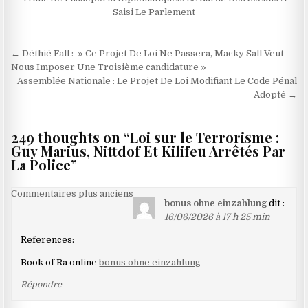
Saisi Le Parlement
Navigation
← Déthié Fall : » Ce Projet De Loi Ne Passera, Macky Sall Veut
de
Nous Imposer Une Troisième candidature »
Assemblée Nationale : Le Projet De Loi Modifiant Le Code Pénal
l’article
Adopté →
249 thoughts on “
Loi sur le Terrorisme :
Guy Marius, Nittdof Et Kilifeu Arrêtés Par
La Police
”
Navigation
Commentaires plus anciens
bonus ohne einzahlung
dit :
dans
16/06/2026 à 17 h 25 min
les
References:
commentaires
Book of Ra online
bonus ohne einzahlung
Répondre