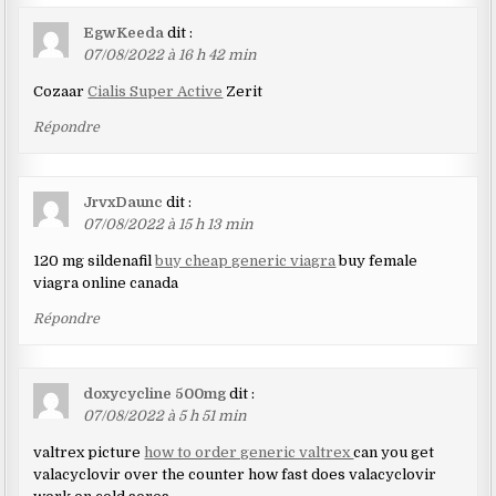
EgwKeeda
dit :
07/08/2022 à 16 h 42 min
Cozaar
Cialis Super Active
Zerit
Répondre
JrvxDaunc
dit :
07/08/2022 à 15 h 13 min
120 mg sildenafil
buy cheap generic viagra
buy female
viagra online canada
Répondre
doxycycline 500mg
dit :
07/08/2022 à 5 h 51 min
valtrex picture
how to order generic valtrex
can you get
valacyclovir over the counter how fast does valacyclovir