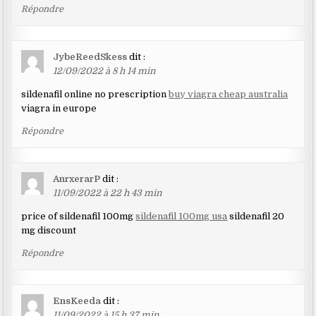
Répondre
JybeReedSkess
dit :
12/09/2022 à 8 h 14 min
sildenafil online no prescription
buy viagra cheap australia
viagra in europe
Répondre
AnrxerarP
dit :
11/09/2022 à 22 h 43 min
price of sildenafil 100mg
sildenafil 100mg usa
sildenafil 20
mg discount
Répondre
EnsKeeda
dit :
11/09/2022 à 15 h 37 min