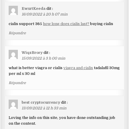
EwxrtKeeda
dit :
16/09/2022 à 20 h 07 min
cialis support 365
how long does cialis last?
buying cialis
Répondre
WiqzBrory
dit :
15/09/2022 à 3 h 00 min
what is better viagra or cialis
viagra and cialis
tadalafil 30mg
per ml x 30 ml
Répondre
best cryptocurrency
dit :
13/09/2022 à 12 h 33 min
Loving the info on this site, you have done outstanding job
on the content.