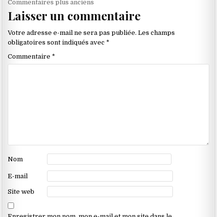
Navigation
Commentaires plus anciens
Laisser un commentaire
dans
les
Votre adresse e-mail ne sera pas publiée.
Les champs
commentaires
obligatoires sont indiqués avec
*
Commentaire
*
Nom
E-mail
Site web
Enregistrer mon nom, mon e-mail et mon site dans le