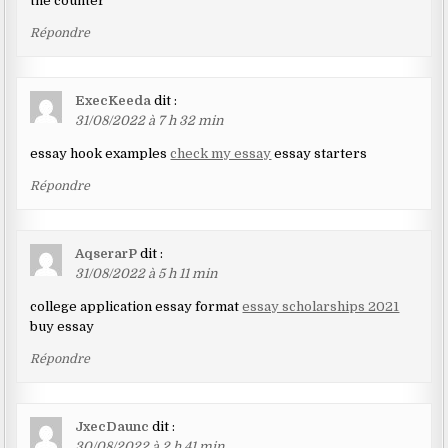
the counter
Répondre
ExecKeeda
dit :
31/08/2022 à 7 h 32 min
essay hook examples
check my essay
essay starters
Répondre
AqserarP
dit :
31/08/2022 à 5 h 11 min
college application essay format
essay scholarships 2021
buy essay
Répondre
JxecDaunc
dit :
30/08/2022 à 2 h 41 min