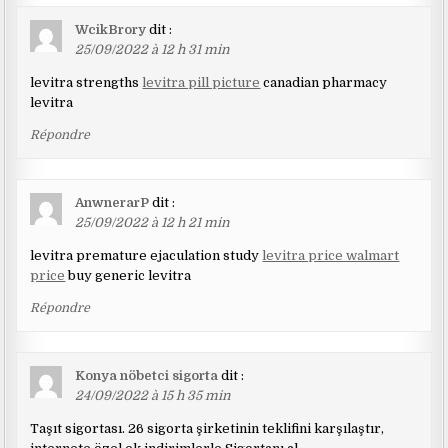
WcikBrory
dit :
25/09/2022 à 12 h 31 min
levitra strengths
levitra pill picture
canadian pharmacy
levitra
Répondre
AnwnerarP
dit :
25/09/2022 à 12 h 21 min
levitra premature ejaculation study
levitra price walmart
price
buy generic levitra
Répondre
Konya nöbetci sigorta
dit :
24/09/2022 à 15 h 35 min
Taşıt sigortası. 26 sigorta şirketinin teklifini karşılaştır,