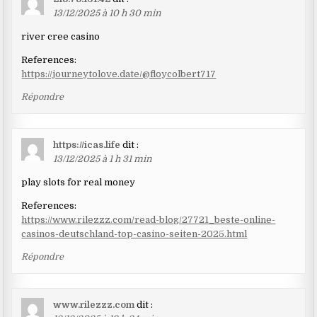
13/12/2025 à 10 h 30 min
river cree casino
References:
https://journeytolove.date/@floycolbert717
Répondre
https://icas.life
dit :
13/12/2025 à 1 h 31 min
play slots for real money
References:
https://www.rilezzz.com/read-blog/27721_beste-online-
casinos-deutschland-top-casino-seiten-2025.html
Répondre
www.rilezzz.com
dit :