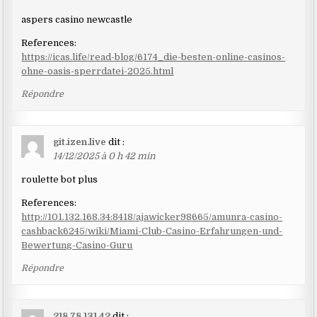
aspers casino newcastle
References:
https://icas.life/read-blog/6174_die-besten-online-casinos-
ohne-oasis-sperrdatei-2025.html
Répondre
git.izen.live
dit :
14/12/2025 à 0 h 42 min
roulette bot plus
References:
http://101.132.168.34:8418/ajawicker98665/amunra-casino-
cashback6245/wiki/Miami-Club-Casino-Erfahrungen-und-
Bewertung-Casino-Guru
Répondre
218.78.131.42
dit :