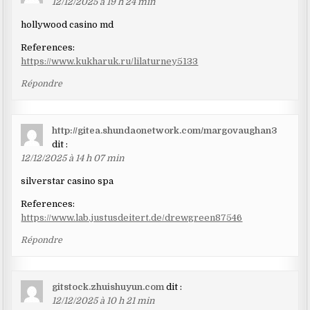
12/12/2025 à 19 h 24 min
hollywood casino md
References:
https://www.kukharuk.ru/lilaturney5133
Répondre
http://gitea.shundaonetwork.com/margovaughan3
dit :
12/12/2025 à 14 h 07 min
silverstar casino spa
References:
https://www.lab.justusdeitert.de/drewgreen87546
Répondre
gitstock.zhuishuyun.com
dit :
12/12/2025 à 10 h 21 min