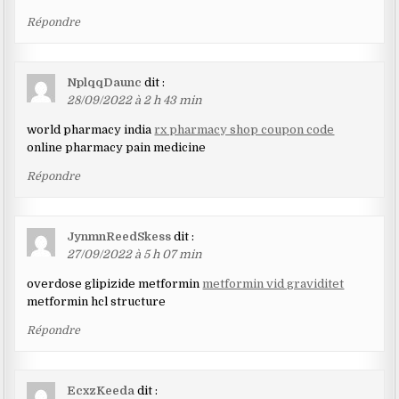
Répondre
NplqqDaunc
dit :
28/09/2022 à 2 h 43 min
world pharmacy india
rx pharmacy shop coupon code
online pharmacy pain medicine
Répondre
JynmnReedSkess
dit :
27/09/2022 à 5 h 07 min
overdose glipizide metformin
metformin vid graviditet
metformin hcl structure
Répondre
EcxzKeeda
dit :