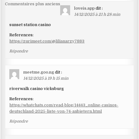
Navigation
Commentaires plus anciens
loveis.app
dit :
dans
14/12/2025 à 21 h 28 min
les
sunset station casino
commentaires
References:
https://zurimeet.com/@lilianarzy7883
Répondre
meetme.goo.ng
dit :
14/12/2025 à 19 h 15 min
riverwalk casino vicksburg
References:
https://whatchats.com/read-blog/14443_online-casinos-
deutschland-2025-liste-von-74-anbietern.html
Répondre