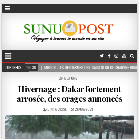
MBOUR : LES GENDARMES ONT SAISI 10 KG DE CHANVRE INDIEN DISSIMULÉS DANS LE COF
TOP INFOS
POSTED
A LA UNE
IN
Hivernage : Dakar fortement
arrosée, des orages annoncés
BINTA CISSÉ
26/06/2021