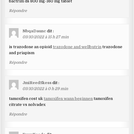
bactrim ds 800 mg-160 mg tablet
Répondre
NbqaDaunc
dit :
03/10/2022 à 15 h 27 min
is trazodone an opioid
trazodone and wellbutrin
trazodone
and priapism
Répondre
JmiReedSkess
dit :
03/10/2022 à 0 h 29 min
tamoxifen cost uk
tamoxifen wann beginnen
tamoxifen
citrate vs nolvadex
Répondre