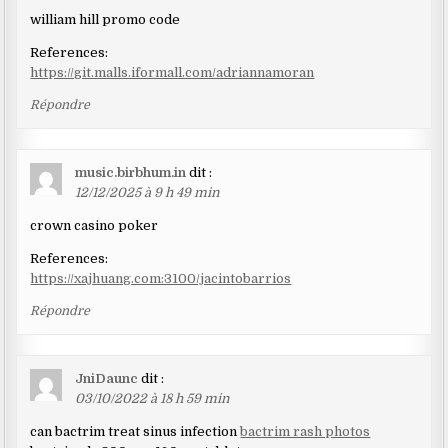
william hill promo code
References:
https://git.malls.iformall.com/adriannamoran
Répondre
music.birbhum.in
dit :
12/12/2025 à 9 h 49 min
crown casino poker
References:
https://xajhuang.com:3100/jacintobarrios
Répondre
JniDaunc
dit :
03/10/2022 à 18 h 59 min
can bactrim treat sinus infection
bactrim rash photos