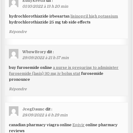
EuuyKeeda
dit :
01/10/2022 à 13 h 20 min
hydrochlorothiazide irbesartan
lisinopril high potassium
hydrochlorothiazide 25 mg tab side effects
Répondre
WbzwBrory
dit :
29/09/2022 à 21 h 57 min
buy furosemide online
a nurse is preparing to administer
furosemide (lasix) 30 mg iv bolus stat
furosemide
pronounce
Répondre
JcegDaunc
dit :
28/09/2022 à 6 h 29 min
canadian pharmacy viagra online
Epivir
online pharmacy
reviews