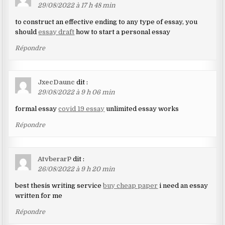
29/08/2022 à 17 h 48 min
to construct an effective ending to any type of essay, you
should
essay draft
how to start a personal essay
Répondre
JxecDaunc
dit :
29/08/2022 à 9 h 06 min
formal essay
covid 19 essay
unlimited essay works
Répondre
AtvberarP
dit :
26/08/2022 à 9 h 20 min
best thesis writing service
buy cheap paper
i need an essay
written for me
Répondre