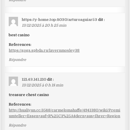
https://y-home.top:8030/arturoaguiar53
dit :
13/12/2025 à 20 h 25 min
best casino
References:
https://gogs.spbda.ru/lavernmosley38
Répondre
121.43.141.210
dit :
13/12/2025 à 0 h 18 min
treasure chest casino
References:
http://hualiyun.cc:3568/carmelomahaffe/4941380/wiki/Premi
umteller+Essen+auf+R%25C3%25A4dern+aus+Ihrer+Region
Répondre