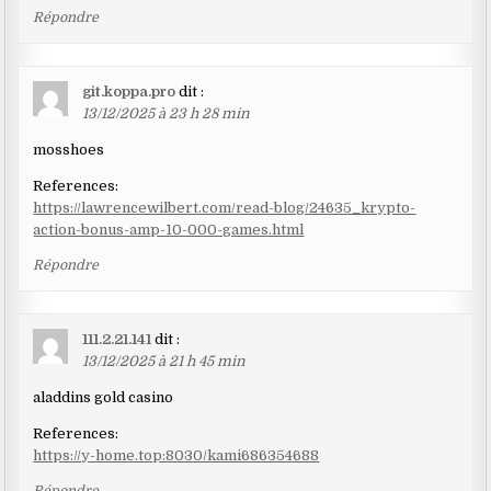
Répondre
git.koppa.pro
dit :
13/12/2025 à 23 h 28 min
mosshoes
References:
https://lawrencewilbert.com/read-blog/24635_krypto-
action-bonus-amp-10-000-games.html
Répondre
111.2.21.141
dit :
13/12/2025 à 21 h 45 min
aladdins gold casino
References:
https://y-home.top:8030/kami686354688
Répondre