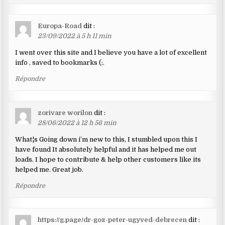
Europa-Road
dit :
23/09/2022 à 5 h 11 min
I went over this site and I believe you have a lot of excellent
info , saved to bookmarks (:.
Répondre
zorivare worilon
dit :
28/06/2022 à 12 h 56 min
What¦s Going down i’m new to this, I stumbled upon this I
have found It absolutely helpful and it has helped me out
loads. I hope to contribute & help other customers like its
helped me. Great job.
Répondre
https://g.page/dr-goz-peter-ugyved-debrecen
dit :