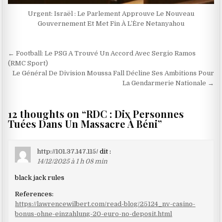
Urgent: Israël : Le Parlement Approuve Le Nouveau
Gouvernement Et Met Fin À L’Ère Netanyahou
Navigation
← Football: Le PSG A Trouvé Un Accord Avec Sergio Ramos
de
(RMC Sport)
Le Général De Division Moussa Fall Décline Ses Ambitions Pour
l’article
La Gendarmerie Nationale →
12 thoughts on “
RDC : Dix Personnes
Tuées Dans Un Massacre À Béni
”
http://101.37.147.115/
dit :
14/12/2025 à 1 h 08 min
black jack rules
References:
https://lawrencewilbert.com/read-blog/25124_nv-casino-
bonus-ohne-einzahlung-20-euro-no-deposit.html