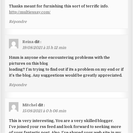
Thanks meant for furnishing this sort of terrific info.
http://multiessay.com/
Répondre
Reina
dit :
19/08/2021 à 15 h 12 min
Hmm is anyone else encountering problems with the
pictures on this blog
loading? I’m trying to find out if its a problem on my end or if
it’s the blog. Any suggestions would be greatly appreciated.
Répondre
Mitchel
dit :
15/08/2021 à 0 h 06 min
This is very interesting, You are a very skilled blogger.
I’ve joined your rss feed and look forward to seeking more
of your fantastic post. Also, I’ve shared your web site in my