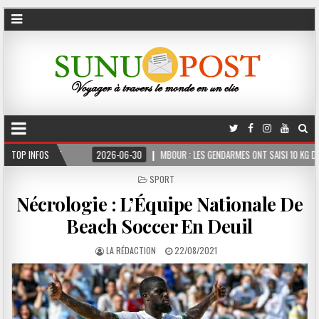
ERME
TOP INFOS
2026-06-30
MBOUR : LES GENDARMES ONT SAISI 10 KG DE CHANVRE I
POSTED
SPORT
IN
Nécrologie : L’Équipe Nationale De
Beach Soccer En Deuil
LA RÉDACTION
22/08/2021