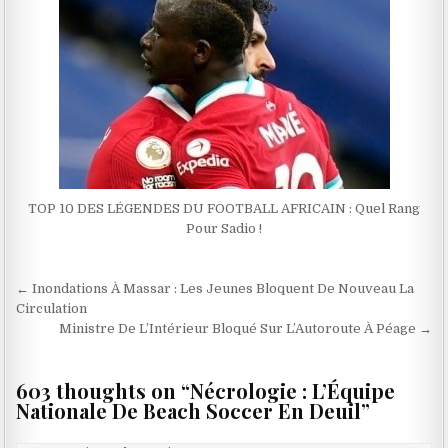
TOP 10 DES LÉGENDES DU FOOTBALL AFRICAIN : Quel Rang
Pour Sadio !
Navigation
← Inondations À Massar : Les Jeunes Bloquent De Nouveau La
de
Circulation
Ministre De L’Intérieur Bloqué Sur L’Autoroute À Péage →
l’article
603 thoughts on “
Nécrologie : L’Équipe
Nationale De Beach Soccer En Deuil
”