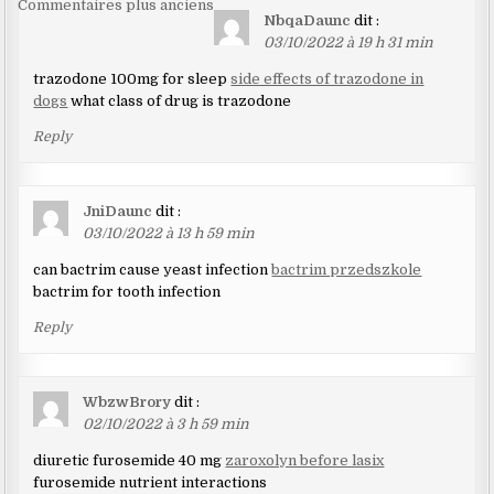
Navigation
Commentaires plus anciens
NbqaDaunc
dit :
dans
03/10/2022 à 19 h 31 min
les
trazodone 100mg for sleep
side effects of trazodone in
commentaires
dogs
what class of drug is trazodone
Reply
JniDaunc
dit :
03/10/2022 à 13 h 59 min
can bactrim cause yeast infection
bactrim przedszkole
bactrim for tooth infection
Reply
WbzwBrory
dit :
02/10/2022 à 3 h 59 min
diuretic furosemide 40 mg
zaroxolyn before lasix
furosemide nutrient interactions