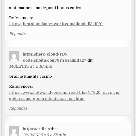
slot madness no deposit bonus codes
References:
http://gitea.shundaonetwork.com/blondell34f991
Répondre
https://hero-cloud-stg-
code.cnbita.com/bstrosalinda27
dit :
14/12/2025 à 7 h 10 min
prairie knights casino
References:
https://www.networldyou.com/read-blog/17826_davincis-
gold-casino-generelle-diskussion.html
Répondre
https://erdi.us
dit :
14/12/2025 à 6 h 58 min