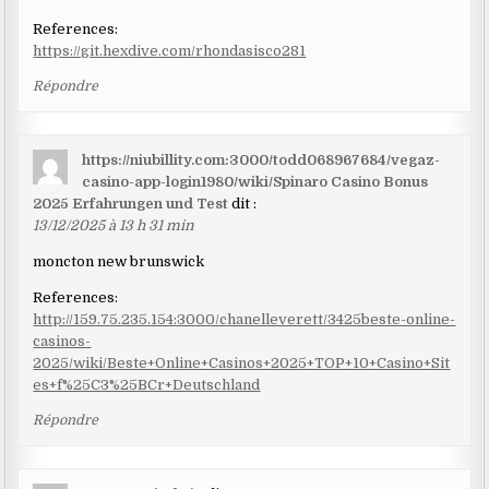
References:
https://git.hexdive.com/rhondasisco281
Répondre
https://niubillity.com:3000/todd068967684/vegaz-
casino-app-login1980/wiki/Spinaro Casino Bonus
2025 Erfahrungen und Test
dit :
13/12/2025 à 13 h 31 min
moncton new brunswick
References:
http://159.75.235.154:3000/chanelleverett/3425beste-online-
casinos-
2025/wiki/Beste+Online+Casinos+2025+TOP+10+Casino+Sit
es+f%25C3%25BCr+Deutschland
Répondre