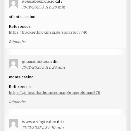
gogs.appcircle.io
dit :
13/12/2025 à 11 h 29 min
atlantis casino
References:
https://tracker.kroginski.de/soilastory746
Répondre
git.suxiniot.com
dit :
13/12/2025 à 11 h 24 min
monte casino
References:
https://git.healthathome.com.np/ginogoldman976
Répondre
www.arcbyte.dev
dit :
13/12/2025 à 8 h 10 min