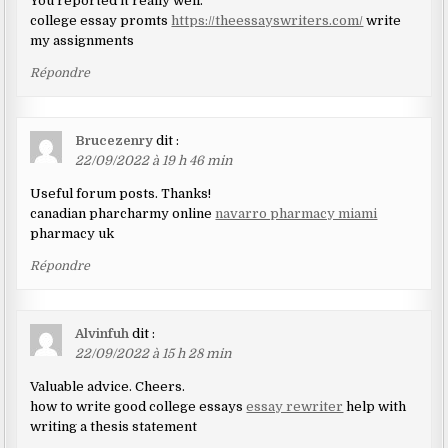
You reported it really well.
college essay promts
https://theessayswriters.com/
write
my assignments
Répondre
Brucezenry
dit :
22/09/2022 à 19 h 46 min
Useful forum posts. Thanks!
canadian pharcharmy online
navarro pharmacy miami
pharmacy uk
Répondre
Alvinfuh
dit :
22/09/2022 à 15 h 28 min
Valuable advice. Cheers.
how to write good college essays
essay rewriter
help with
writing a thesis statement