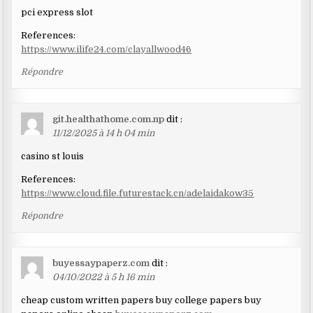
pci express slot
References:
https://www.ilife24.com/clayallwood46
Répondre
git.healthathome.com.np
dit :
11/12/2025 à 14 h 04 min
casino st louis
References:
https://www.cloud.file.futurestack.cn/adelaidakow35
Répondre
buyessaypaperz.com
dit :
04/10/2022 à 5 h 16 min
cheap custom written papers buy college papers buy