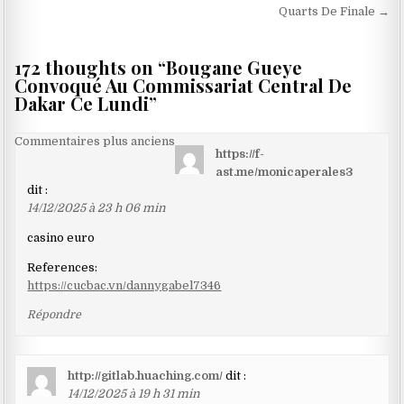
l’article
Quarts De Finale →
172 thoughts on “
Bougane Gueye
Convoqué Au Commissariat Central De
Dakar Ce Lundi
”
Navigation
Commentaires plus anciens
https://f-
dans
ast.me/monicaperales3
les
dit :
14/12/2025 à 23 h 06 min
commentaires
casino euro
References:
https://cucbac.vn/dannygabel7346
Répondre
http://gitlab.huaching.com/
dit :
14/12/2025 à 19 h 31 min