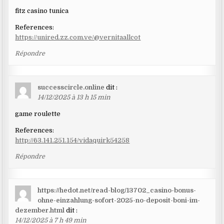
fitz casino tunica
References:
https://unired.zz.com.ve/@vernitaallcot
Répondre
successcircle.online
dit :
14/12/2025 à 13 h 15 min
game roulette
References:
http://63.141.251.154/vidaquirk54258
Répondre
https://hedot.net/read-blog/13702_casino-bonus-
ohne-einzahlung-sofort-2025-no-deposit-boni-im-
dezember.html
dit :
14/12/2025 à 7 h 49 min