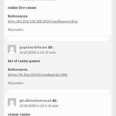
online live casino
References:
http://60.204.158.188:3000/mellisaperdria
Répondre
gogs.bardels.me
dit :
14/12/2025 à 5 h 15 min
list of casino games
References:
https://ljs.fun:19000/enidmackrell44
Répondre
git.olivierboeren.nl
dit :
13/12/2025 à 22 h 41 min
ceasar casino