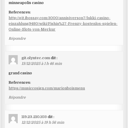
minneapolis casino
References:
http://git.ibossay.com:3000/annisiverson7/lukki-casino-
einzahlung9480/wiki/Fishin%27-Frenzy-kostenlos-spielen-
Online-Slots-von-Merkur
Répondre
git.olyntec.com
dit :
13/12/2025 à 1 h 46 min
grand casino
References:
https://musiccosign.com/marionboismenu
Répondre
119.23.210.103
dit :
12/12/2025 à 19 h 56 min