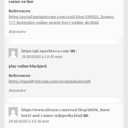
casino on line
References:
https://social.instinxtreme.com/read-blog/138920_lounge-
777-kostenlos-online-spiele-bei-t-online-de.html
Répondre
https://git.epochteca.com/
dit :
13/12/2025 à 5 h 10 min
play online blackjack
References:
https://tunelifystream.com/raymundoagee28
Répondre
https://www.rilezzz.com/read-blog/28194_luxor-
hotel-and-casino-wikipedia.html
dit :
13/12/2025 à 4 h 18 min