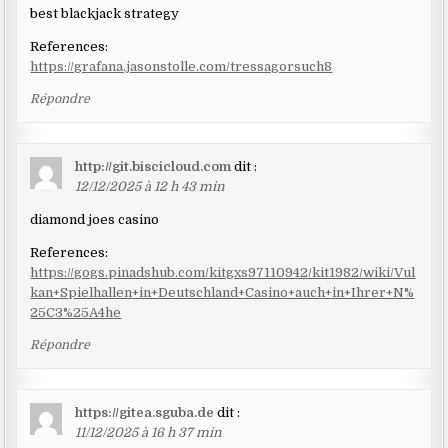
best blackjack strategy
References:
https://grafana.jasonstolle.com/tressagorsuch8
Répondre
http://git.biscicloud.com
dit :
12/12/2025 à 12 h 43 min
diamond joes casino
References:
https://gogs.pinadshub.com/kitgxs97110942/kit1982/wiki/Vul
kan+Spielhallen+in+Deutschland+Casino+auch+in+Ihrer+N%
25C3%25A4he
Répondre
https://gitea.sguba.de
dit :
11/12/2025 à 16 h 37 min