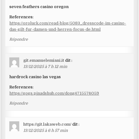
seven feathers casino oregon
References:
https://oroluck.com/read-blog/5083_dresscode-im-casino-
das-gilt-fur-damen-und-herren-focus-de.html
Répondre
git.emanuelemiani.it
dit :
13/12/2025 à 7 h 12 min
hardrock casino las vegas
References:
https://gogs.pinadshub.com/dong4715576059
Répondre
https://git.lakaweb.com/
dit :
13/12/2025 à 6 h 57 min