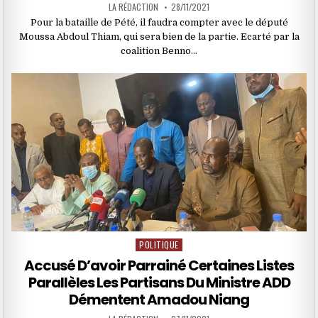
LA RÉDACTION
28/11/2021
Pour la bataille de Pété, il faudra compter avec le député
Moussa Abdoul Thiam, qui sera bien de la partie. Ecarté par la
coalition Benno…
POLITIQUE
Posted
in
Accusé D’avoir Parrainé Certaines Listes
Parallèles Les Partisans Du Ministre ADD
Démentent Amadou Niang