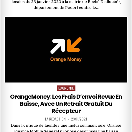
locales du 23 janvier 2022 à la mairie de Bocké Dialloubé (
département de Podor) contre le…
ECONOMIE
Posted
in
OrangeMoney: Les Frais D’envoi Revue En
Baisse, Avec Un Retrait Gratuit Du
Récepteur
LA RÉDACTION
23/11/2021
Dans l’optique de faciliter une inclusion financière, Orange
Finance Mobile Sénégal propose désormais une baisse