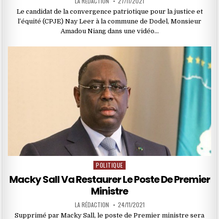
LA RÉDACTION
27/11/2021
Le candidat de la convergence patriotique pour la justice et
l’équité (CPJE) Nay Leer à la commune de Dodel, Monsieur
Amadou Niang dans une vidéo…
POLITIQUE
Posted
in
Macky Sall Va Restaurer Le Poste De Premier
Ministre
LA RÉDACTION
24/11/2021
Supprimé par Macky Sall, le poste de Premier ministre sera