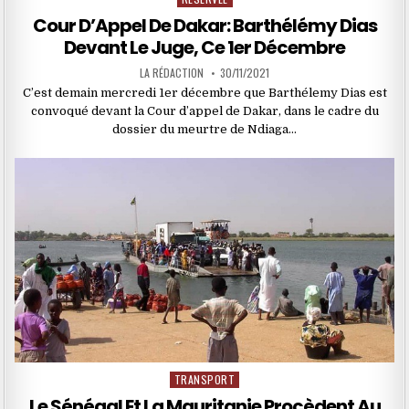
in
Cour D’Appel De Dakar: Barthélémy Dias
Devant Le Juge, Ce 1er Décembre
LA RÉDACTION
30/11/2021
C’est demain mercredi 1er décembre que Barthélemy Dias est
convoqué devant la Cour d’appel de Dakar, dans le cadre du
dossier du meurtre de Ndiaga…
TRANSPORT
Posted
in
Le Sénégal Et La Mauritanie Procèdent Au