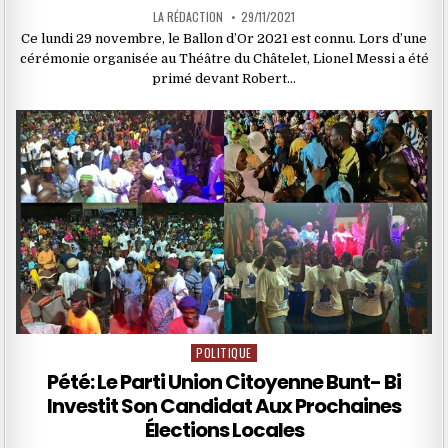
LA RÉDACTION
29/11/2021
Ce lundi 29 novembre, le Ballon d’Or 2021 est connu. Lors d’une
cérémonie organisée au Théâtre du Châtelet, Lionel Messi a été
primé devant Robert…
POLITIQUE
Posted
in
Pété: Le Parti Union Citoyenne Bunt- Bi
Investit Son Candidat Aux Prochaines
Élections Locales