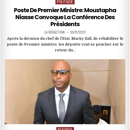
POLITIQUE
Posted
in
Poste De Premier Ministre: Moustapha
Niasse Convoque La Conférence Des
Présidents
LA RÉDACTION
30/11/2021
Après la décision du chef de l’Etat, Macky Sall, de réhabiliter le
poste de Premier ministre, les députés vont se pencher sur le
retour du…
RESERVEE
Posted