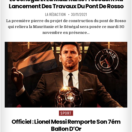
Lancement Des Travaux Du Pont De Rosso
LA RÉDACTION
30/11/2021
La première pierre du projet de construction du pont de Rosso
qui reliera la Mauritanie et le Sénégal sera posée ce mardi 30
novembre en présence…
SPORT
Posted
in
Officiel : Lionel Messi Remporte Son 7ém
Ballon D’Or